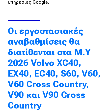
υπηρεσίες Google.
Eco
Νέα
Οι εργοστασιακές
Τεχνολογία
αναβαθμίσεις θα
Mobility
διατίθενται στα Μ.Υ
Σταθμοί φόρτισης
2026 Volvo XC40,
Classic
EX40, EC40, S60, V60,
Νέα
V60 Cross Country,
Παρουσιάσεις
V90 και V90 Cross
Country
DRIVE Away