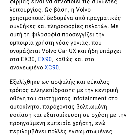
φίρμας είναι να απλοποιεί τις σύνθετες
Απόψεις
λειτουργίες. Ως βάση, η Volvo
χρησιμοποιεί δεδομένα από πραγματικές
συνθήκες και πληροφορίες πελατών. Με
Test Drive
αυτή τη φιλοσοφία προσεγγίζει την
εμπειρία χρήστη νέας γενιάς, που
Δοκιμή
ονομάζεται Volvo Car UX και ήδη υπάρχει
Αποστολή
στα EX30,
EX90
, καθώς και στο
ανανεωμένο
XC90
.
Συγκρίνουμε
Εξελίχθηκε ως ασφαλής και εύκολος
τρόπος αλληλεπίδρασης με την κεντρική
Αγώνες
οθόνη του συστήματος infotainment στο
Formula 1
αυτοκίνητo, παρέχοντας βελτιωμένη
εστίαση και εξατομίκευση σε σχέση με την
WRC
προηγούμενη εμπειρία χρήστη, ενώ
Motorsport
περιλαμβάνει πολλές ενσωματωμένες