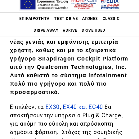
Main navigation
ΕΠΙΚΑΙΡΌΤΗΤΑ
TEST DRIVE
ΑΓΏΝΕΣ
CLASSIC
DRIVE AWAY
eDRIVE
DRIVE USED
H Volvo εξοπλίζει την γκάμα της με
νέας γενιάς και εμφάνισης εμπειρία
Main navigation
χρήστη, καθώς και με το εξαιρετικά
Επικαιρότητα
γρήγορο Snapdragon Cockpit Platform
Νέα μοντέλα
από την Qualcomm Technologies, Inc.
Αυτό καθιστά το σύστημα infotainment
Πρωτότυπα
πολύ πιο γρήγορο και πολύ πιο
Ελλάδα
προσαρμοστικό.
Κόσμος
Επιπλέον, τα
EX30
,
EX40 και EC40
θα
Τεχνολογία
αποκτήσουν την υπηρεσία Plug & Charge,
για ακόμη πιο εύκολη και απρόσκοπτη
Ασφάλεια
δημόσια φόρτιση. Στόχος της σουηδικής
Αγορά