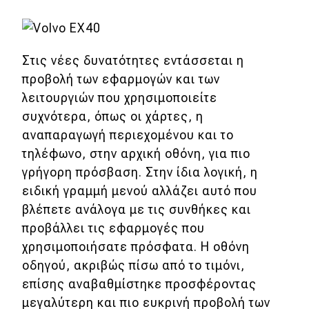
MOTO
Στις νέες δυνατότητες εντάσσεται η
Μεταχειρισμένο
προβολή των εφαρμογών και των
λειτουργιών που χρησιμοποιείτε
Οδηγός αγοράς
συχνότερα, όπως οι χάρτες, η
Συμβουλές
αναπαραγωγή περιεχομένου και το
τηλέφωνο, στην αρχική οθόνη, για πιο
γρήγορη πρόσβαση. Στην ίδια λογική, η
Χρηστικά
ειδική γραμμή μενού αλλάζει αυτό που
Συμβουλές
βλέπετε ανάλογα με τις συνθήκες και
προβάλλει τις εφαρμογές που
ΚΤΕΟ
χρησιμοποιήσατε πρόσφατα. Η οθόνη
Οδική βοήθεια
οδηγού, ακριβώς πίσω από το τιμόνι,
επίσης αναβαθμίστηκε προσφέροντας
μεγαλύτερη και πιο ευκρινή προβολή των