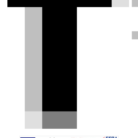
τεχνολογικές αναβαθμίσεις που
αφορούν τα μοντέλα Volvo XC40, EX40,
EC40, S60, V60, V60 Cross Country, V90
και V90 Cross Country.
Σπύρος Ντόκος |
29.01.2025