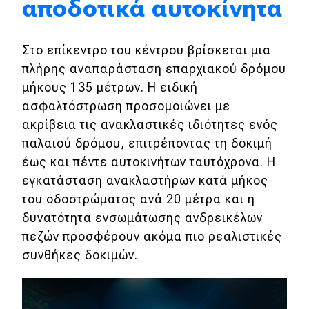
αποδοτικά αυτοκίνητα
Eco
Στο επίκεντρο του κέντρου βρίσκεται μια
Νέα
πλήρης αναπαράσταση επαρχιακού δρόμου
μήκους 135 μέτρων. Η ειδική
Τεχνολογία
ασφαλτόστρωση προσομοιώνει με
Mobility
ακρίβεια τις ανακλαστικές ιδιότητες ενός
παλαιού δρόμου, επιτρέποντας τη δοκιμή
Σταθμοί φόρτισης
έως και πέντε αυτοκινήτων ταυτόχρονα. Η
εγκατάσταση ανακλαστήρων κατά μήκος
Classic
του οδοστρώματος ανά 20 μέτρα και η
δυνατότητα ενσωμάτωσης ανδρεικέλων
Νέα
πεζών προσφέρουν ακόμα πιο ρεαλιστικές
Παρουσιάσεις
συνθήκες δοκιμών.
DRIVE Away