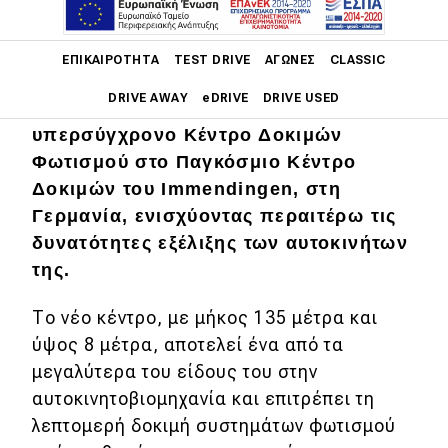
Main navigation
ΕΠΙΚΑΙΡΌΤΗΤΑ
TEST DRIVE
ΑΓΏΝΕΣ
CLASSIC
DRIVE AWAY
eDRIVE
DRIVE USED
Η Mercedes-Benz εγκαινίασε το νέο
υπερσύγχρονο Κέντρο Δοκιμών
Main navigation
Φωτισμού στο Παγκόσμιο Κέντρο
Επικαιρότητα
Δοκιμών του Immendingen, στη
Νέα μοντέλα
Γερμανία, ενισχύοντας περαιτέρω τις
δυνατότητες εξέλιξης των αυτοκινήτων
Πρωτότυπα
της.
Ελλάδα
Το νέο κέντρο, με μήκος 135 μέτρα και
Κόσμος
ύψος 8 μέτρα, αποτελεί ένα από τα
Τεχνολογία
μεγαλύτερα του είδους του στην
αυτοκινητοβιομηχανία και επιτρέπει τη
Ασφάλεια
λεπτομερή δοκιμή συστημάτων φωτισμού
Αγορά