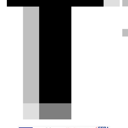
Δοκιμών Φωτισμού της Mercedes-Benz
στο Immendingen θέτει νέα πρότυπα
στην εξέλιξη συστημάτων φωτισμού
των αυτοκινήτων.
Χρήστος Παπαχριστόπουλος |
07.10.2025