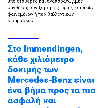
υπό σταθερές και αναπαραγώγιμες
Απόψεις
συνθήκες, ανεξαρτήτως ώρας, καιρικών
φαινομένων ή περιβαλλοντικών
επιδράσεων.
Test Drive
Δοκιμή
Αποστολή
Στο Immendingen,
Συγκρίνουμε
κάθε χιλιόμετρο
δοκιμής των
Αγώνες
Mercedes-Benz είναι
Formula 1
ένα βήμα προς τα πιο
WRC
ασφαλή και
Motorsport