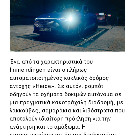
MOTO
Μεταχειρισμένο
Οδηγός αγοράς
Συμβουλές
Ένα από τα χαρακτηριστικά του
Immendingen είναι ο πλήρως
Χρηστικά
αυτοματοποιημένος κυκλικός δρόμος
αντοχής «Heide». Σε αυτόν, ρομπότ
Συμβουλές
οδηγούν τα οχήματα δοκιμών αυτόνομα σε
ΚΤΕΟ
μια πραγματικά κακοτράχαλη διαδρομή, με
λακκούβες, σαμαράκια και λιθόστρωτα που
Οδική βοήθεια
αποτελούν ιδιαίτερη πρόκληση για την
ανάρτηση και το αμάξωμα. Η
αυτοματοποίηση αυτής της διαδικασίας