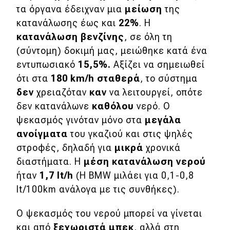
τα όργανα έδειχναν μια
μείωση
της
κατανάλωσης έως και
22%
. Η
κατανάλωση βενζίνης
, σε όλη τη
(σύντομη) δοκιμή μας, μειώθηκε κατά ένα
εντυπωσιακό
15,5%.
Αξίζει να σημειωθεί
ότι στα
180
km
/
h
σταθερά
, το σύστημα
δεν
χρειαζόταν
καν
να λειτουργεί, οπότε
δεν κατανάλωνε
καθόλου
νερό. Ο
ψεκασμός γινόταν μόνο στα
μεγάλα
ανοίγματα
του γκαζιού και στις ψηλές
στροφές, δηλαδή για
μικρά
χρονικά
διαστήματα. Η
μέση κατανάλωση νερού
ήταν
1,7
lt
/
h
(H BMW μιλάει για 0,1-0,8
lt/100km ανάλογα με τις συνθήκες).
Ο ψεκασμός του νερού μπορεί να γίνεται
και από
ξεχωριστά μπεκ
, αλλά στη