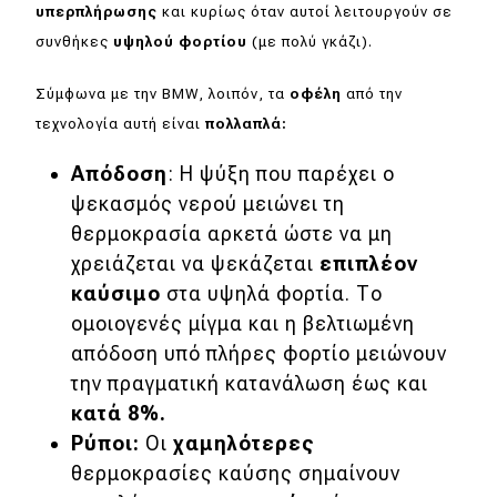
υπερπλήρωσης
και κυρίως όταν αυτοί λειτουργούν σε
συνθήκες
υψηλού φορτίου
(με πολύ γκάζι).
Eco
Σύμφωνα με την BMW, λοιπόν, τα
οφέλη
από την
Νέα
τεχνολογία αυτή είναι
πολλαπλά:
Τεχνολογία
Απόδοση
: Η ψύξη που παρέχει ο
Mobility
ψεκασμός νερού μειώνει τη
Σταθμοί φόρτισης
θερμοκρασία αρκετά ώστε να μη
χρειάζεται να ψεκάζεται
επιπλέον
καύσιμο
στα υψηλά φορτία. Το
Classic
ομοιογενές μίγμα και η βελτιωμένη
απόδοση υπό πλήρες φορτίο μειώνουν
Νέα
την πραγματική κατανάλωση έως και
Παρουσιάσεις
κατά 8%.
Ρύποι:
Οι
χαμηλότερες
θερμοκρασίες καύσης σημαίνουν
DRIVE Away