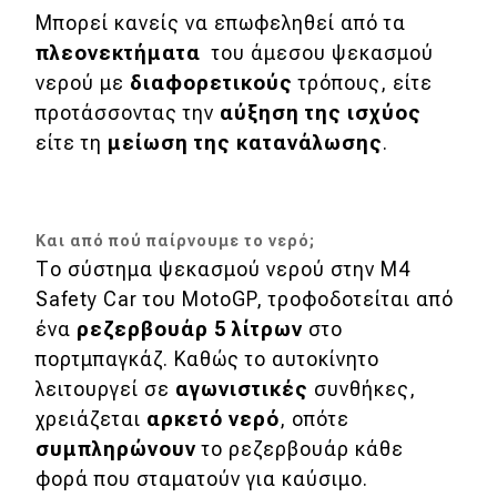
Μπορεί κανείς να επωφεληθεί από τα
πλεονεκτήματα
του άμεσου ψεκασμού
νερού με
διαφορετικούς
τρόπους, είτε
προτάσσοντας την
αύξηση της ισχύος
είτε τη
μείωση της κατανάλωσης
.
Και από πού παίρνουμε το νερό;
Το σύστημα ψεκασμού νερού στην M4
Safety Car του MotoGP, τροφοδοτείται από
ένα
ρεζερβουάρ 5 λίτρων
στο
πορτμπαγκάζ. Καθώς το αυτοκίνητο
λειτουργεί σε
αγωνιστικές
συνθήκες,
χρειάζεται
αρκετό νερό
, οπότε
συμπληρώνουν
το ρεζερβουάρ κάθε
φορά που σταματούν για καύσιμο.