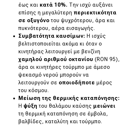
eDRIVE
έως και
κατά 10%.
Την ισχύ αυξάνει
επίσης η μεγαλύτερη
περιεκτικότητα
DRIVE USED
σε οξυγόνο
του ψυχρότερου, άρα και
πυκνότερου, αέρα εισαγωγής.
Συμβατότητα καυσίμων:
Η ισχύς
βελτιστοποιείται ακόμα κι όταν ο
κινητήρας λειτουργεί με βενζίνη
χαμηλού αριθμού οκτανίου
(RON 95),
άρα οι κινητήρες τούρμπο με άμεσο
ψεκασμό νερού μπορούν να
λειτουργούν σε
οποιοδήποτε
μέρος
του κόσμου.
Μείωση της θερμικής καταπόνησης:
Η
ψύξη
του θαλάμου καύσης
μειώνει
τη θερμική καταπόνηση σε έμβολα,
βαλβίδες, καταλύτη και τούρμπο.