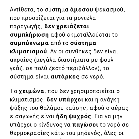
Αντίθετα, το σύστημα
άμεσου
ψεκασμού,
που προορίζεται για τα μοντέλα
παραγωγής,
δεν χρειάζεται
συμπλήρωση
αφού εκμεταλλεύεται το
συμπύκνωμα
από το
σύστημα
κλιματισμού
. Αν οι συνθήκες δεν είναι
ακραίες (μεγάλα διαστήματα με φουλ
γκάζι σε πολύ ζεστό περιβάλλον), το
σύστημα είναι
αυτάρκες
σε νερό.
Το
χειμώνα
, που δεν χρησιμοποιείται ο
κλιματισμός,
δεν υπάρχει
και η ανάγκη
ψύξης του θαλάμου καύσης, αφού ο αέρας
εισαγωγής είναι
ήδη ψυχρός
. Για να μην
υπάρχει ο κίνδυνος να
παγώσει
το νερό σε
θερμοκρασίες κάτω του μηδενός, όλες οι