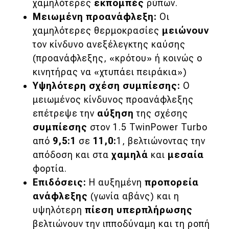
χαμηλότερες
εκπομπές
ρύπων.
Μειωμένη προανάφλεξη:
Οι
MOTO
χαμηλότερες θερμοκρασίες
μειώνουν
τον κίνδυνο ανεξέλεγκτης καύσης
Μεταχειρισμένο
(προανάφλεξης, «κρότου» ή κοινώς ο
κινητήρας να «χτυπάει πειράκια»)
Οδηγός αγοράς
Υψηλότερη σχέση συμπίεσης:
Ο
Συμβουλές
μειωμένος κίνδυνος προανάφλεξης
επέτρεψε την
αύξηση
της σχέσης
συμπίεσης
στον 1.5 TwinPower Turbo
Χρηστικά
από
9,5:1
σε
11,0:
1, βελτιώνοντας την
Συμβουλές
απόδοση και στα
χαμηλά
και
μεσαία
φορτία.
ΚΤΕΟ
Επιδόσεις:
Η αυξημένη
προπορεία
Οδική βοήθεια
ανάφλεξης
(γωνία αβάνς) και η
υψηλότερη
πίεση υπερπλήρωσης
βελτιώνουν την ιπποδύναμη και τη ροπή