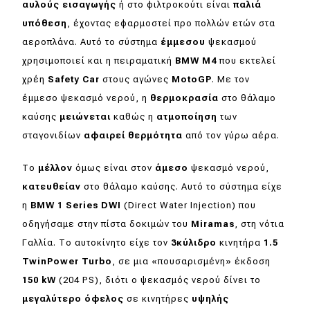
αυλούς εισαγωγής
ή στο φιλτροκούτι είναι
παλιά
Απόψεις
υπόθεση
, έχοντας εφαρμοστεί προ πολλών ετών στα
αεροπλάνα. Αυτό το σύστημα
έμμεσου
ψεκασμού
χρησιμοποιεί και η πειραματική
BMW
M
4
που εκτελεί
Test Drive
χρέη
Safety
Car
στους αγώνες
MotoGP
. Με τον
έμμεσο ψεκασμό νερού, η
θερμοκρασία
στο θάλαμο
Δοκιμή
καύσης
μειώνεται
καθώς η
ατμοποίηση
των
Αποστολή
σταγονιδίων
αφαιρεί θερμότητα
από τον γύρω αέρα.
Συγκρίνουμε
Το
μέλλον
όμως είναι στον
άμεσο
ψεκασμό νερού,
κατευθείαν
στο θάλαμο καύσης. Αυτό το σύστημα είχε
η
BMW
1
Series
DWI
(Direct Water Injection) που
Αγώνες
οδηγήσαμε στην πίστα δοκιμών του
Miramas
, στη νότια
Formula 1
Γαλλία. Το αυτοκίνητο είχε τον
3κύλιδρο
κινητήρα
1.5
TwinPower
Turbo
, σε μια «πουσαρισμένη» έκδοση
WRC
150
kW
(204 PS), διότι ο ψεκασμός νερού δίνει το
Motorsport
μεγαλύτερο όφελος
σε κινητήρες
υψηλής