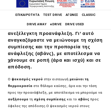
Ο βασικός λόγος που οι κινητήρες
Main navigation
βενζίνης δεν έχουν την ενεργειακή
ΕΠΙΚΑΙΡΌΤΗΤΑ
TEST DRIVE
ΑΓΏΝΕΣ
CLASSIC
απόδοση (δηλ. οικονομία) των ντίζελ
DRIVE AWAY
eDRIVE
DRIVE USED
είναι η τάση της βενζίνης προς την
ανεξέλεγκτη προανάφλεξη. Γι’ αυτό
Main navigation
αναγκαζόμαστε να μειώνουμε τη σχέση
Επικαιρότητα
συμπίεσης και την προπορεία της
Νέα μοντέλα
ανάφλεξης (αβάνς), με αποτέλεσμα να
χάνουμε σε ροπή (άρα και ισχύ) και σε
Πρωτότυπα
απόδοση.
Ελλάδα
Ο
ψεκασμός νερού
στην εισαγωγή
μειώνει τη
Κόσμος
θερμοκρασία
στο θάλαμο καύσης, άρα και την τάση
Τεχνολογία
προς την προανάφλεξη, με αποτέλεσμα να μπορούμε να
Ασφάλεια
αυξήσουμε
τη
σχέση συμπίεσης
και το
αβάνς
προς
όφελος της απόδοσης.Ο ψεκασμός νερού στους
Αγορά