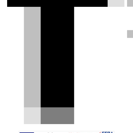
DRIVE Team |
01.04.2020
Μπορεί ο κορονοϊός να πλήττει την
παγκόσμια αυτοκινητοβιομηχανία,