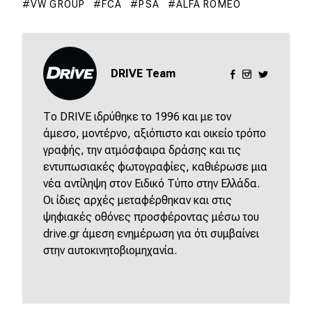
VW GROUP
FCA
PSA
ALFA ROMEO
Eco
Νέα
DRIVE Team
Τεχνολογία
Το DRIVE ιδρύθηκε το 1996 και με τον
Mobility
άμεσο, μοντέρνο, αξιόπιστο και οικείο τρόπο
Σταθμοί φόρτισης
γραφής, την ατμόσφαιρα δράσης και τις
εντυπωσιακές φωτογραφίες, καθιέρωσε μια
νέα αντίληψη στον Ειδικό Τύπο στην Ελλάδα.
Classic
Οι ίδιες αρχές μεταφέρθηκαν και στις
ψηφιακές οθόνες προσφέροντας μέσω του
Νέα
drive.gr άμεση ενημέρωση για ότι συμβαίνει
στην αυτοκινητοβιομηχανία.
Παρουσιάσεις
DRIVE Away