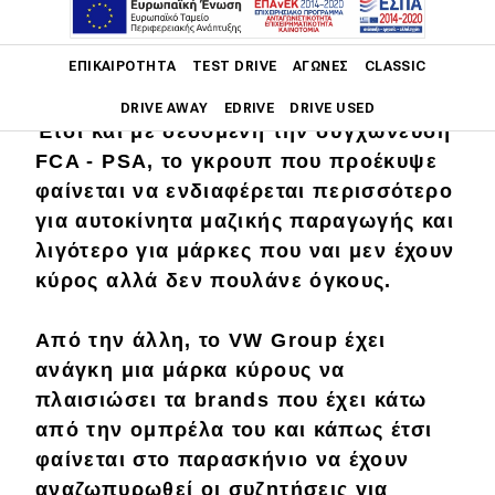
αλλά στα υψηλά κλιμάκια σκέφτονται
ήδη για την επόμενη μέρα. Άλλωστε η
Main navigation
ΕΠΙΚΑΙΡΌΤΗΤΑ
TEST DRIVE
ΑΓΏΝΕΣ
CLASSIC
ζωή δεν σταματά.
DRIVE AWAY
EDRIVE
DRIVE USED
Έτσι και με δεδομένη την συγχώνευση
FCA - PSA, το γκρουπ που πρoέκυψε
Main navigation
Επικαιρότητα
φαίνεται να ενδιαφέρεται περισσότερο
για αυτοκίνητα μαζικής παραγωγής και
Νέα μοντέλα
λιγότερο για μάρκες που ναι μεν έχουν
Πρωτότυπα
κύρος αλλά δεν πουλάνε όγκους.
Ελλάδα
Από την άλλη, το VW Group έχει
Κόσμος
ανάγκη μια μάρκα κύρους να
πλαισιώσει τα brands που έχει κάτω
Τεχνολογία
από την ομπρέλα του και κάπως έτσι
Ασφάλεια
φαίνεται στο παρασκήνιο να έχουν
Αγορά
αναζωπυρωθεί οι συζητήσεις για