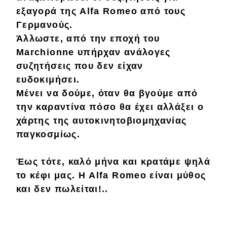
εξαγορά της Alfa Romeo από τους
Απόψεις
Γερμανούς.
Άλλωστε, από την εποχή του
Marchionne υπήρχαν ανάλογες
Test Drive
συζητήσεις που δεν είχαν
Δοκιμή
ευδοκιμήσει.
Μένει να δούμε, όταν θα βγούμε από
Αποστολή
την καραντίνα πόσο θα έχει αλλάξει ο
Συγκρίνουμε
χάρτης της αυτοκινητοβιομηχανίας
παγκοσμίως.
Αγώνες
Έως τότε,
καλό μήνα
και κρατάμε ψηλά
το κέφι μας.
Η Alfa Romeo είναι μύθος
Formula 1
και δεν πωλείται!..
WRC
Motorsport