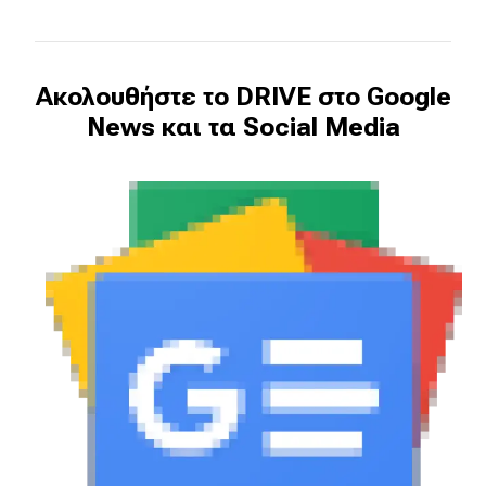
MOTO
Ακολουθήστε το DRIVE στο Google
Μεταχειρισμένο
News και τα Social Media
Οδηγός αγοράς
Συμβουλές
Χρηστικά
Συμβουλές
ΚΤΕΟ
Οδική βοήθεια