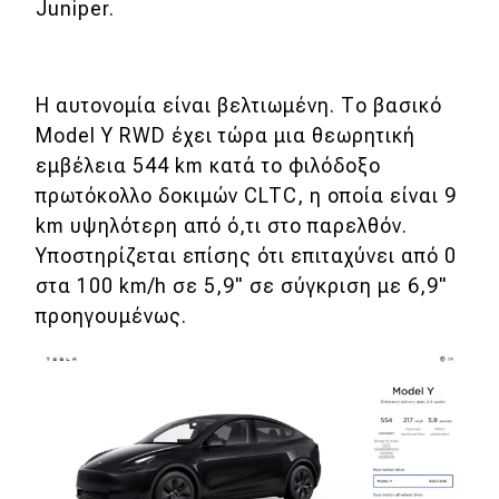
Juniper.
MOTO
Η αυτονομία είναι βελτιωμένη. Το βασικό
Μεταχειρισμένο
Model Y RWD έχει τώρα μια θεωρητική
Οδηγός αγοράς
εμβέλεια 544 km κατά το φιλόδοξο
πρωτόκολλο δοκιμών CLTC, η οποία είναι 9
Συμβουλές
km υψηλότερη από ό,τι στο παρελθόν.
Υποστηρίζεται επίσης ότι επιταχύνει από 0
Χρηστικά
στα 100 km/h σε 5,9" σε σύγκριση με 6,9"
προηγουμένως.
Συμβουλές
ΚΤΕΟ
Οδική βοήθεια