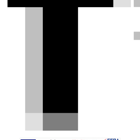
εμφάνιση και στις επιδόσεις, με 5,9"
αντί για 6,9 για το 0-100 km/h.
Δημήτρης Σαμπαζιώτης |
02.10.2023