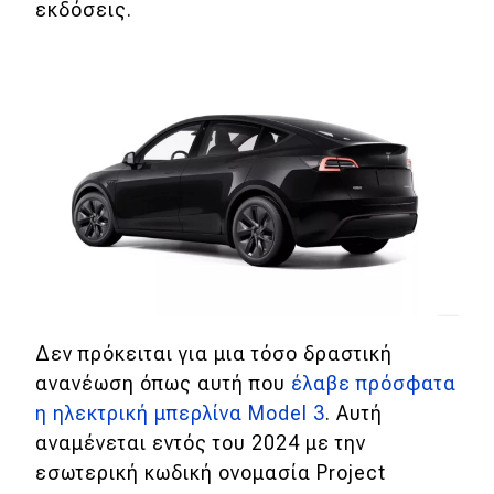
εκδόσεις.
Eco
Νέα
Τεχνολογία
Mobility
Σταθμοί φόρτισης
Classic
Δεν πρόκειται για μια τόσο δραστική
Νέα
ανανέωση όπως αυτή που
έλαβε πρόσφατα
Παρουσιάσεις
η ηλεκτρική μπερλίνα Model 3
. Αυτή
αναμένεται εντός του 2024 με την
εσωτερική κωδική ονομασία Project
DRIVE Away