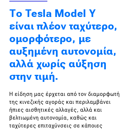
Απόψεις
Το Tesla Model Y
είναι πλέον ταχύτερο,
Test Drive
ομορφότερο, με
Δοκιμή
αυξημένη αυτονομία,
Αποστολή
αλλά χωρίς αύξηση
Συγκρίνουμε
στην τιμή.
Αγώνες
Η είδηση μας έρχεται από τον διαμορφωτή
Formula 1
της κινεζικής αγοράς και περιλαμβάνει
ήπιες αισθητικές αλλαγές, αλλά και
WRC
βελτιωμένη αυτονομία, καθώς και
Motorsport
ταχύτερες επιταχύνσεις σε κάποιες