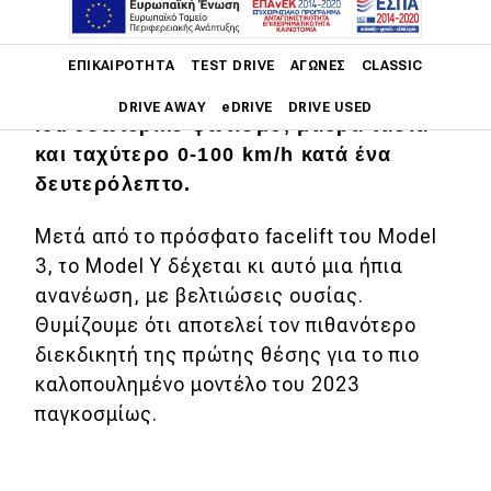
Main navigation
Χωρίς τυμπανοκρουσίες, το Tesla
ΕΠΙΚΑΙΡΌΤΗΤΑ
TEST DRIVE
ΑΓΏΝΕΣ
CLASSIC
Model Y αποκτά βελτιωμένη εμφάνιση,
DRIVE AWAY
eDRIVE
DRIVE USED
led εσωτερικό φωτισμό, μαύρα τάσια
και ταχύτερο 0-100 km/h κατά ένα
Main navigation
Επικαιρότητα
δευτερόλεπτο.
Νέα μοντέλα
Μετά από το πρόσφατο facelift του Model
3, το Model Y δέχεται κι αυτό μια ήπια
Πρωτότυπα
ανανέωση, με βελτιώσεις ουσίας.
Ελλάδα
Θυμίζουμε ότι αποτελεί τον πιθανότερο
διεκδικητή της πρώτης θέσης για το πιο
Κόσμος
καλοπουλημένο μοντέλο του 2023
Τεχνολογία
παγκοσμίως.
Ασφάλεια
Αγορά