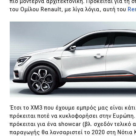
πιο μοντέρνα αρχιτεκτονική. Πρόκειται για τ
Κόσμος
του Ομίλου Renault, με λίγα λόγια, αυτή του
Re
Τεχνολογία
Ασφάλεια
Αγορά
Απόψεις
Test Drive
Δοκιμή
Αποστολή
Έτσι το XM3 που έχουμε εμπρός μας είναι κάτι
Συγκρίνουμε
πρόκειται ποτέ να κυκλοφορήσει στην Ευρώπη. 
πρόκειται για ένα showcar (βλ. σχεδόν τελικό α
παραγωγής θα λανσαριστεί το 2020 στη Νότια 