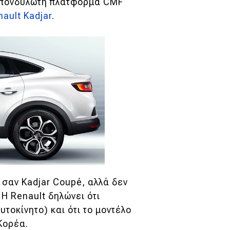
η σπονδυλωτή πλατφόρμα CMF
nault Kadjar
.
 σαν Kadjar Coupé, αλλά δεν
Η Renault δηλώνει ότι
υτοκίνητο) και ότι το μοντέλο
Κορέα.