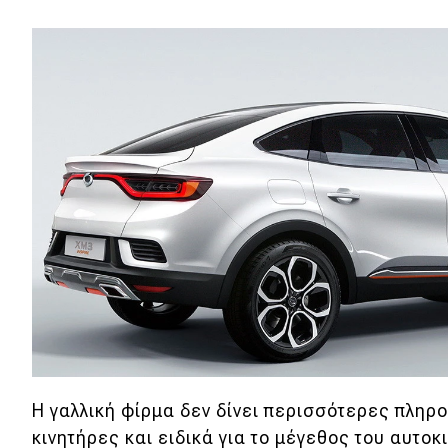
Αγώνες
Formula 1
WRC
Motorsport
Eco
Νέα
Τεχνολογία
Mobility
Σταθμοί φόρτισης
Η γαλλική φίρμα δεν δίνει περισσότερες πληρ
Classic
κινητήρες και ειδικά για το μέγεθος του αυτοκ