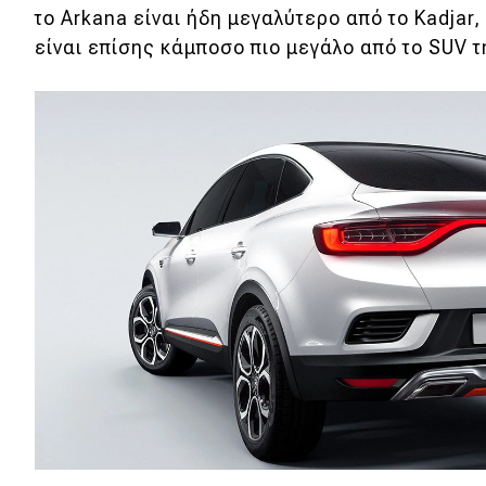
το Arkana είναι ήδη μεγαλύτερο από το Kadjar
Νέα
είναι επίσης κάμποσο πιο μεγάλο από το SUV τ
Παρουσιάσεις
DRIVE Away
MOTO
Μεταχειρισμένο
Οδηγός αγοράς
Συμβουλές
Χρηστικά