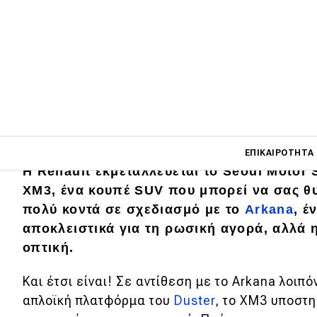
Main navigati
ΕΠΙΚΑΙΡΌΤΗΤΑ
Η Renault εκμεταλλεύεται το Seoul Motor
XM3, ένα κουπέ SUV που μπορεί να σας θυμ
πολύ κοντά σε σχεδιασμό με το
Arkana
, έ
Main navigation
Επικαιρότητα
αποκλειστικά για τη ρωσική αγορά, αλλά 
οπτική.
Νέα μοντέλα
Και έτσι είναι! Σε αντίθεση με το Arkana λοιπό
Πρωτότυπα
απλοϊκή πλατφόρμα του
Duster
, το XM3 υποστ
Ελλάδα