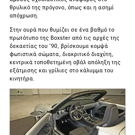
θρυλικό της πρόγονο, όπως και η ασημί
MOTO
απόχρωση.
Μεταχειρισμένο
Στην ουρά που θυμίζει σε ένα βαθμό το
πρωτότυπο της Boxster από τις αρχές της
Οδηγός αγοράς
δεκαετίας του '90, βρίσκουμε κομψά
φωτιστικά σώματα, διακριτικό διαχύτη,
Συμβουλές
κεντρικά τοποθετημένη οβάλ απόληξη της
εξάτμισης και γρίλιες στο κάλυμμα του
Χρηστικά
κινητήρα.
Συμβουλές
ΚΤΕΟ
Οδική βοήθεια