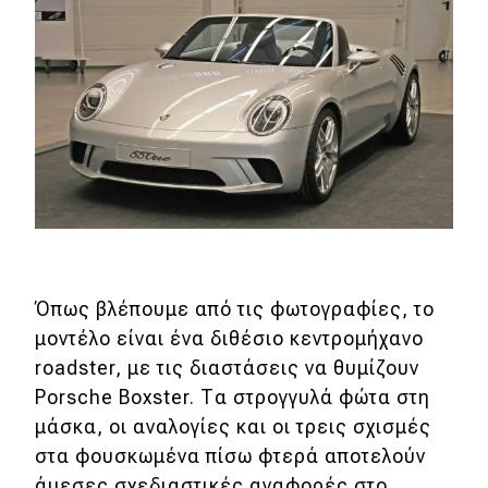
Eco
Νέα
Τεχνολογία
Mobility
Σταθμοί φόρτισης
Classic
Όπως βλέπουμε από τις φωτογραφίες, το
μοντέλο είναι ένα διθέσιο κεντρομήχανο
Νέα
roadster, με τις διαστάσεις να θυμίζουν
Porsche Boxster. Τα στρογγυλά φώτα στη
Παρουσιάσεις
μάσκα, οι αναλογίες και οι τρεις σχισμές
στα φουσκωμένα πίσω φτερά αποτελούν
DRIVE Away
άμεσες σχεδιαστικές αναφορές στο