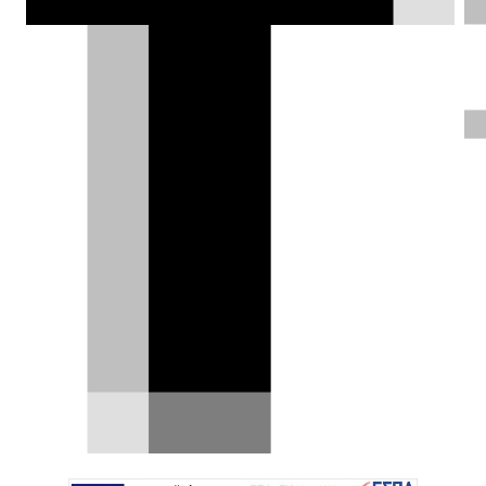
παραγωγή.
Θάνος Παππάς |
05.01.2021
ΦΩΤΟΓΡΑΦΙΕΣ
Ο Walter de Silva, ένας από του πιο
γνωστούς και επιτυχημένους