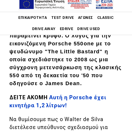
σχεδιαστές αυτοκινήτων, δημοσίευσε
στον προσωπικό του λογαριασμό στο
Main navigation
ΕΠΙΚΑΙΡΌΤΗΤΑ
TEST DRIVE
ΑΓΏΝΕΣ
CLASSIC
Instagram
φωτογραφίες από ένα
project που μέχρι σήμερα είχε
DRIVE AWAY
EDRIVE
DRIVE USED
παραμείνει κρυφό. Ο λόγος για την
εικονιζόμενη Porsche 550one με το
Main navigation
Επικαιρότητα
ψευδώνυμο "The Little Bastard" η
οποία σχεδιάστηκε το 2008 ως μια
Νέα μοντέλα
σύγχρονη μετενσάρκωση της κλασικής
Πρωτότυπα
550 από τη δεκαετία του '50 που
οδηγούσε ο James Dean.
Ελλάδα
Κόσμος
ΔΕΙΤΕ ΑΚΟΜΗ
Αυτή η Porsche έχει
κινητήρα 1,2 λίτρων!
Τεχνολογία
Ασφάλεια
Να θυμίσουμε πως ο Walter de Silva
διετέλεσε υπεύθυνος σχεδιασμού για
Αγορά