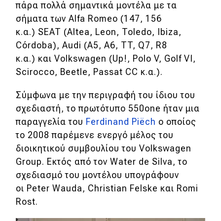
πάρα πολλά σημαντικά μοντέλα με τα
Απόψεις
σήματα των Alfa Romeo (147, 156
κ.α.) SEAT (Altea, Leon, Toledo, Ibiza,
Córdoba), Audi (A5, A6, TT, Q7, R8
Test Drive
κ.α.) και Volkswagen (Up!, Polo V, Golf VI,
Scirocco, Beetle, Passat CC κ.α.).
Δοκιμή
Αποστολή
Σύμφωνα με την περιγραφή του ίδιου του
σχεδιαστή, το πρωτότυπο 550one ήταν μια
Συγκρίνουμε
παραγγελία του
Ferdinand Piëch
ο οποίος
το 2008 παρέμενε ενεργό μέλος του
Αγώνες
διοικητικού συμβουλίου του Volkswagen
Group. Εκτός από τον Water de Silva, το
Formula 1
σχεδιασμό του μοντέλου υπογράφουν
οι Peter Wauda, Christian Felske και Romi
WRC
Rost.
Motorsport