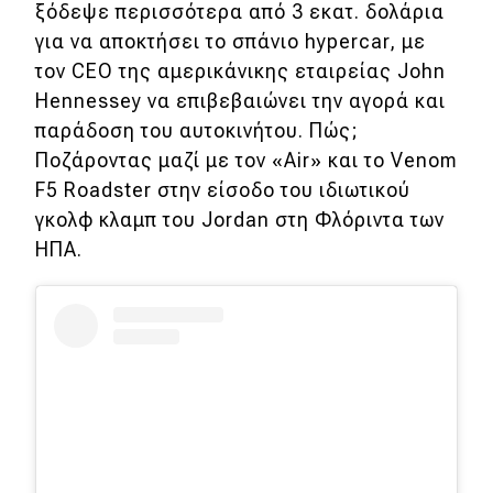
ξόδεψε περισσότερα από 3 εκατ. δολάρια
Απόψεις
για να αποκτήσει το σπάνιο hypercar, με
τον CEO της αμερικάνικης εταιρείας John
Hennessey να επιβεβαιώνει την αγορά και
Test Drive
παράδοση του αυτοκινήτου. Πώς;
Ποζάροντας μαζί με τον «Air» και το Venom
Δοκιμή
F5 Roadster στην είσοδο του ιδιωτικού
Αποστολή
γκολφ κλαμπ του Jordan στη Φλόριντα των
ΗΠΑ.
Συγκρίνουμε
Αγώνες
Formula 1
WRC
Motorsport