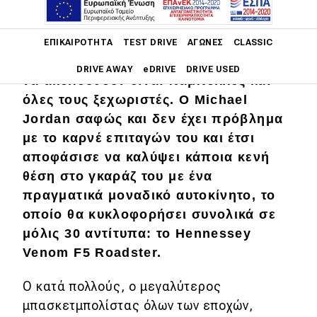
Main navigation
Οι αυτοκινητικές επιλογές αν μπορείς
ΕΠΙΚΑΙΡΌΤΗΤΑ
TEST DRIVE
ΑΓΏΝΕΣ
CLASSIC
να κόψεις μια επιταγή με έξι μηδενικά
DRIVE AWAY
eDRIVE
DRIVE USED
να ακολουθούν είναι πάμπολλες και
όλες τους ξεχωριστές. Ο Michael
Main navigation
Επικαιρότητα
Jordan σαφώς και δεν έχει πρόβλημα
με το καρνέ επιταγών του και έτσι
Νέα μοντέλα
αποφάσισε να καλύψει κάποια κενή
θέση στο γκαράζ του με ένα
Πρωτότυπα
πραγματικά μοναδικό αυτοκίνητο, το
Ελλάδα
οποίο θα κυκλοφορήσει συνολικά σε
Κόσμος
μόλις 30 αντίτυπα: το Hennessey
Venom F5 Roadster.
Τεχνολογία
Ασφάλεια
Ο κατά πολλούς, ο μεγαλύτερος
μπασκετμπολίστας όλων των εποχών,
Αγορά