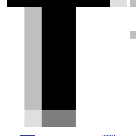
ένα από αυτά βρίσκεται ήδη στην
κατοχή του Michael Jordan.
Χρήστος Παπαχριστόπουλος |
24.05.2023