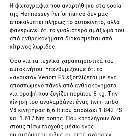
Η φωτογραφία που αναρτήθηκε στα social
MOTO
της Hennessey Performance δεν μας
αποκαλύπτει πλήρως το αυτοκίνητο, αλλά
Μεταχειρισμένο
φανερώνει ότι το γυαλιστερό αμάξωμά του
από ανθρακονήματα διακοσμείται από
Οδηγός αγοράς
κίτρινες λωρίδες.
Συμβουλές
Όσο για τα τεχνικά χαρακτηριστικά του
αυτοκινήτου. Υπενθυμίζουμε ότι το
«ανοικτό» Venom F5 εξοπλίζεται με ένα
Χρηστικά
αποσπώμενο πάνελ από ανθρακονήματα
Συμβουλές
για οροφή που ζυγίζει περίπου 8 kg. Την
κίνησή του αναλαμβάνει ένας twin-turbo
ΚΤΕΟ
V8 κινητήρας 6,6 lt που αποδίδει 1.842 PS
Οδική βοήθεια
και 1.617 Nm ροπής. Που καταλήγουν όλα
στους πίσω τροχούς μέσω ενός
ημιαυτόματου κιβωτίου επτά σχέσεων,