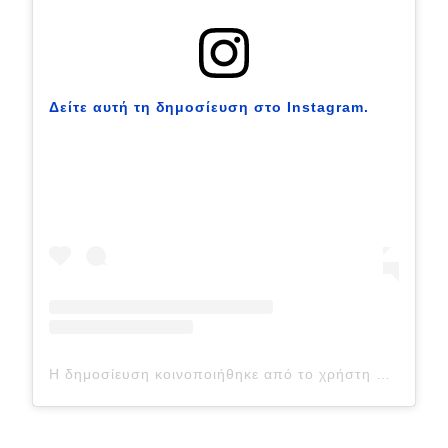
Eco
Νέα
Δείτε αυτή τη δημοσίευση στο Instagram.
Τεχνολογία
Mobility
Σταθμοί φόρτισης
Classic
Νέα
Παρουσιάσεις
Η δημοσίευση κοινοποιήθηκε από το χρήστη Hennessey Performance (@hennesseyperformance)
DRIVE Away