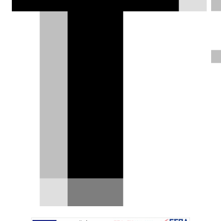
λανσάρισμά του, η Suzuki ανέστειλε τις
παραγγελίες του Jimny Nomade λόγω
ενός τεράστιου όγκου αιτήσεων που
ξεπερνά τη δυνατότητα παραγωγής για
τα επόμενα 3,5 χρόνια!
Χρήστος Παπαχριστόπουλος |
03.02.2025