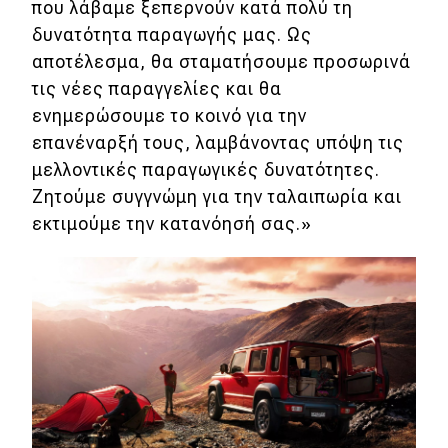
που λάβαμε ξεπερνούν κατά πολύ τη
δυνατότητα παραγωγής μας. Ως
Eco
αποτέλεσμα, θα σταματήσουμε προσωρινά
τις νέες παραγγελίες και θα
Νέα
ενημερώσουμε το κοινό για την
Τεχνολογία
επανέναρξή τους, λαμβάνοντας υπόψη τις
μελλοντικές παραγωγικές δυνατότητες.
Mobility
Ζητούμε συγγνώμη για την ταλαιπωρία και
Σταθμοί φόρτισης
εκτιμούμε την κατανόησή σας.»
Classic
Νέα
Παρουσιάσεις
DRIVE Away