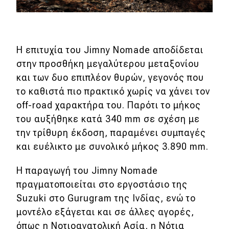
MOTO
Μεταχειρισμένο
Η επιτυχία του Jimny Nomade αποδίδεται
στην προσθήκη μεγαλύτερου μεταξονίου
Οδηγός αγοράς
και των δυο επιπλέον θυρών, γεγονός που
το καθιστά πιο πρακτικό χωρίς να χάνει τον
Συμβουλές
off-road χαρακτήρα του. Παρότι το μήκος
του αυξήθηκε κατά 340 mm σε σχέση με
Χρηστικά
την τρίθυρη έκδοση, παραμένει συμπαγές
και ευέλικτο με συνολικό μήκος 3.890 mm.
Συμβουλές
Η παραγωγή του Jimny Nomade
ΚΤΕΟ
πραγματοποιείται στο εργοστάσιο της
Οδική βοήθεια
Suzuki στο Gurugram της Ινδίας, ενώ το
μοντέλο εξάγεται και σε άλλες αγορές,
όπως η Νοτιοανατολική Ασία, η Νότια