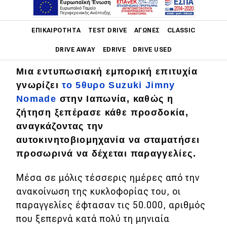
Main navigation
ΕΠΙΚΑΙΡΌΤΗΤΑ
TEST DRIVE
ΑΓΏΝΕΣ
CLASSIC
DRIVE AWAY
EDRIVE
DRIVE USED
Μια εντυπωσιακή εμπορική επιτυχία
Main navigation
Επικαιρότητα
γνωρίζει
το 5θυρο Suzuki Jimny
Nomade
στην Ιαπωνία, καθώς η
Νέα μοντέλα
ζήτηση ξεπέρασε κάθε προσδοκία,
αναγκάζοντας την
Πρωτότυπα
αυτοκινητοβιομηχανία να σταματήσει
Ελλάδα
προσωρινά να δέχεται παραγγελίες.
Κόσμος
Μέσα σε μόλις τέσσερις ημέρες από την
Τεχνολογία
ανακοίνωση της κυκλοφορίας του, οι
Ασφάλεια
παραγγελίες έφτασαν τις 50.000, αριθμός
που ξεπερνά κατά πολύ τη μηνιαία
Αγορά