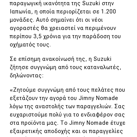
παραγωγική ικανότητα της Suzuki στην
Απόψεις
Ιαπωνία, η οποία περιορίζεται σε 1.200
μονάδες. Αυτό σημαίνει ότι οι νέοι
αγοραστές θα χρειαστεί να περιμένουν
Test Drive
περίπου 3,5 χρόνια για την παράδοση του
οχήματός τους.
Δοκιμή
Αποστολή
Σε επίσημη ανακοίνωσή της, η Suzuki
ζήτησε συγγνώμη από τους καταναλωτές,
Συγκρίνουμε
δηλώνοντας:
«Ζητούμε συγγνώμη από τους πελάτες που
Αγώνες
εξετάζουν την αγορά του Jimny Nomade
Formula 1
λόγω της αναστολής των παραγγελιών. Σας
ευχαριστούμε πολύ για το ενδιαφέρον σας
WRC
στα προϊόντα μας. Το Jimny Nomade έτυχε
Motorsport
εξαιρετικής αποδοχής και οι παραγγελίες