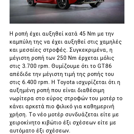
MOTO
Μεταχειρισμένο
Η ροπή έχει αυξηθεί κατά 45 Nm με την
καμπύλη της να έχει αυξηθεί στις χαμηλές
Οδηγός αγοράς
και μεσαίες στροφές. Συγκεκριμένα, η
Συμβουλές
μέγιστη ροπή των 250 Nm έρχεται μόλις
στις 3.700 rpm. Θυμίζουμε ότι το GT86
απέδιδε την μέγιστη τιμή της ροπής του
Χρηστικά
στις 6.400 rpm. Η Toyota ισχυρίζεται ότι η
Συμβουλές
αυξημένη ροπή που είναι διαθέσιμη
νωρίτερα στο εύρος στροφών του μοτέρ το
ΚΤΕΟ
κάνει αρκετά πιο φιλικό για καθημερινή
Οδική βοήθεια
χρήση. Το νέο μοτέρ συνδυάζεται είτε με
χειροκίνητο κιβώτιο έξι σχέσεων είτε με
αυτόματο έξι σχέσεων.