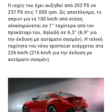
Η ισχύς του έχει αυξηθεί από 202 PS σε
Eco
237 PS στις 7.000 rpm. Ως αποτέλεσμα, το
σπριντ για τα 100 km/h από στάση
Νέα
ολοκληρώνεται σε 1'' ταχύτερα από τον
προκάτοχο του, δηλαδή σε 6,3'' (6,9'' για
Τεχνολογία
την έκδοση με αυτόματο σασμάν). Η τελική
Mobility
ταχύτητα του νέου sportscar ανέρχεται στα
Σταθμοί φόρτισης
226 km/h (216 km/h για την έκδοση με
αυτόματο σασμάν).
Classic
Νέα
Παρουσιάσεις
DRIVE Away