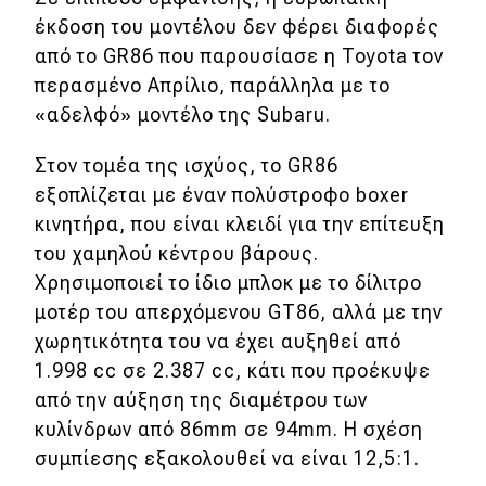
έκδοση του μοντέλου δεν φέρει διαφορές
Απόψεις
από το GR86 που παρουσίασε η Toyota τον
περασμένο Απρίλιο, παράλληλα με το
Test Drive
«αδελφό» μοντέλο της Subaru.
Δοκιμή
Στον τομέα της ισχύος, το GR86
εξοπλίζεται με έναν πολύστροφο boxer
Αποστολή
κινητήρα, που είναι κλειδί για την επίτευξη
Συγκρίνουμε
του χαμηλού κέντρου βάρους.
Χρησιμοποιεί το ίδιο μπλοκ με το δίλιτρο
μοτέρ του απερχόμενου GT86, αλλά με την
Αγώνες
χωρητικότητα του να έχει αυξηθεί από
1.998 cc σε 2.387 cc, κάτι που προέκυψε
Formula 1
από την αύξηση της διαμέτρου των
WRC
κυλίνδρων από 86mm σε 94mm. H σχέση
συμπίεσης εξακολουθεί να είναι 12,5:1.
Motorsport