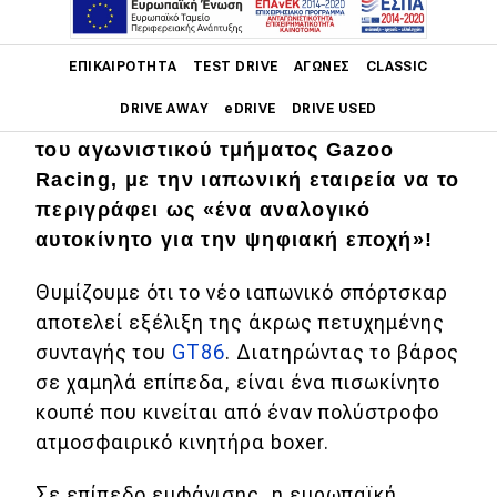
Η Toyota παρουσίασε και επίσημα τα
Main navigation
τεχνικά χαρακτηριστικά του
ΕΠΙΚΑΙΡΌΤΗΤΑ
TEST DRIVE
ΑΓΏΝΕΣ
CLASSIC
ευρωπαϊκού
GR86
. Είναι το τρίτο
DRIVE AWAY
eDRIVE
DRIVE USED
μοντέλο της που δέχεται την φροντίδα
του αγωνιστικού τμήματος Gazoo
Main navigation
Racing, με την ιαπωνική εταιρεία να το
Επικαιρότητα
περιγράφει ως «ένα αναλογικό
Νέα μοντέλα
αυτοκίνητο για την ψηφιακή εποχή»!
Πρωτότυπα
Θυμίζουμε ότι τo νέο ιαπωνικό σπόρτσκαρ
Ελλάδα
αποτελεί εξέλιξη της άκρως πετυχημένης
συνταγής του
GT86
. Διατηρώντας το βάρος
Κόσμος
σε χαμηλά επίπεδα, είναι ένα πισωκίνητο
Τεχνολογία
κουπέ που κινείται από έναν πολύστροφο
ατμοσφαιρικό κινητήρα boxer.
Ασφάλεια
Αγορά
Σε επίπεδο εμφάνισης, η ευρωπαϊκή