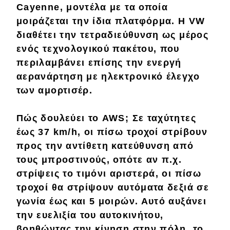
Επικαιρότητα
Cayenne, μοντέλα με τα οποία
μοιράζεται την ίδια πλατφόρμα. Η VW
Νέα μοντέλα
διαθέτει την τετραδιεύθυνση ως μέρος
Πρωτότυπα
ενός τεχνολογικού πακέτου, που
περιλαμβάνει επίσης την ενεργή
Ελλάδα
αερανάρτηση με ηλεκτρονικό έλεγχο
Κόσμος
των αμορτισέρ.
Τεχνολογία
Πώς δουλεύει το AWS; Σε ταχύτητες
Ασφάλεια
έως 37 km/h, οι πίσω τροχοί στρίβουν
Αγορά
προς την αντίθετη κατεύθυνση από
τους μπροστινούς, οπότε αν π.χ.
Απόψεις
στρίψεις το τιμόνι αριστερά, οι πίσω
τροχοί θα στρίψουν αυτόματα δεξιά σε
Test Drive
γωνία έως και 5 μοιρών. Αυτό αυξάνει
την ευελιξία του αυτοκινήτου,
Δοκιμή
βοηθώντας την κίνηση στην πόλη, το