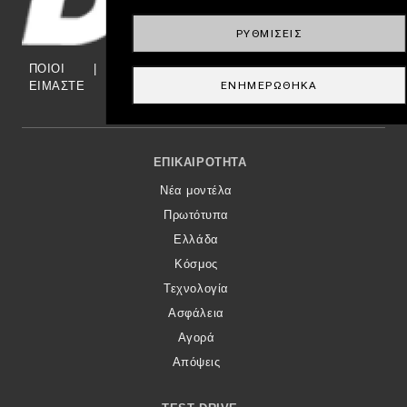
ΡΥΘΜΊΣΕΙΣ
ΠΟΙΟΙ
|
NEWSLETTER
|
ΕΠΙΚΟΙΝΩΝΙΑ
|
TAYTOTHTA
ΕΙΜΑΣΤΕ
ΕΝΗΜΕΡΏΘΗΚΑ
Footer Menu
ΕΠΙΚΑΙΡΌΤΗΤΑ
Νέα μοντέλα
Πρωτότυπα
Ελλάδα
Κόσμος
Τεχνολογία
Ασφάλεια
Αγορά
Απόψεις