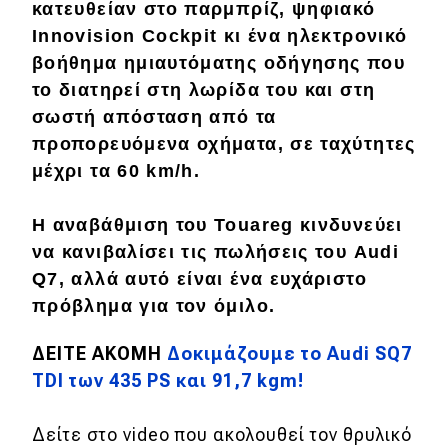
κατευθείαν στο παρμπρίζ, ψηφιακό
Mobility
Innovision Cockpit κι ένα ηλεκτρονικό
Σταθμοί φόρτισης
βοήθημα ημιαυτόματης οδήγησης που
το διατηρεί στη λωρίδα του και στη
σωστή απόσταση από τα
Classic
προπορευόμενα οχήματα, σε ταχύτητες
Νέα
μέχρι τα 60 km/h.
Παρουσιάσεις
H αναβάθμιση του Touareg κινδυνεύει
να κανιβαλίσει τις πωλήσεις του Audi
Q7, αλλά αυτό είναι ένα ευχάριστο
DRIVE Away
πρόβλημα για τον όμιλο.
MOTO
ΔΕΙΤΕ ΑΚΟΜΗ
Δοκιμάζουμε το Audi SQ7
TDI των 435 PS και 91,7 kgm!
Μεταχειρισμένο
Οδηγός αγοράς
Δείτε στο video που ακολουθεί τον θρυλικό