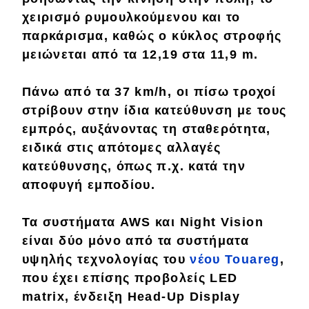
χειρισμό ρυμουλκούμενου και το
Αποστολή
παρκάρισμα, καθώς ο κύκλος στροφής
Συγκρίνουμε
μειώνεται από τα 12,19 στα 11,9 m.
Πάνω από τα 37 km/h, οι πίσω τροχοί
Αγώνες
στρίβουν στην ίδια κατεύθυνση με τους
Formula 1
εμπρός, αυξάνοντας τη σταθερότητα,
ειδικά στις απότομες αλλαγές
WRC
κατεύθυνσης, όπως π.χ. κατά την
Motorsport
αποφυγή εμποδίου.
Τα συστήματα AWS και Night Vision
Eco
είναι δύο μόνο από τα συστήματα
υψηλής τεχνολογίας του
νέου Touareg
,
Νέα
που έχει επίσης προβολείς LED
Τεχνολογία
matrix, ένδειξη Head-Up Display