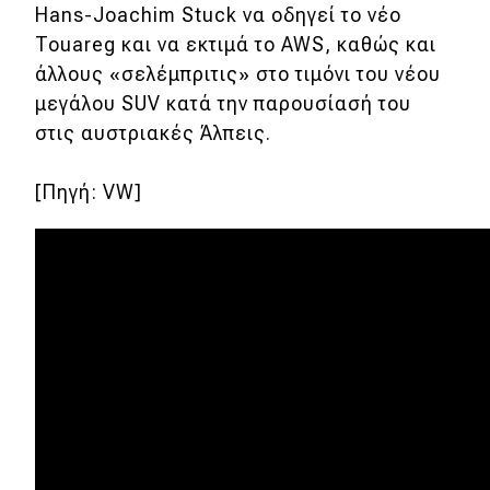
Hans-Joachim Stuck να οδηγεί το νέο
Συμβουλές
Touareg και να εκτιμά το AWS, καθώς και
άλλους «σελέμπριτις» στο τιμόνι του νέου
Χρηστικά
μεγάλου SUV κατά την παρουσίασή του
στις αυστριακές Άλπεις.
Συμβουλές
[Πηγή: VW]
ΚΤΕΟ
Οδική βοήθεια
eDRIVE
DRIVE USED