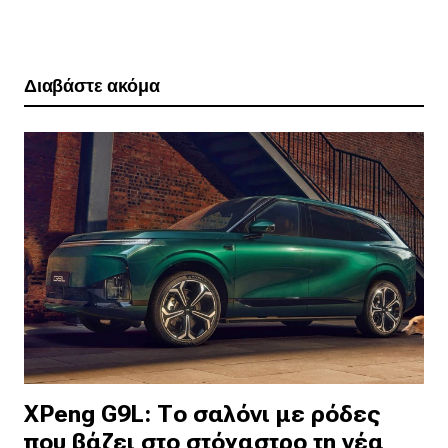
Διαβάστε ακόμα
XPeng G9L: Το σαλόνι με ρόδες
που βάζει στο στόχαστρο τη νέα