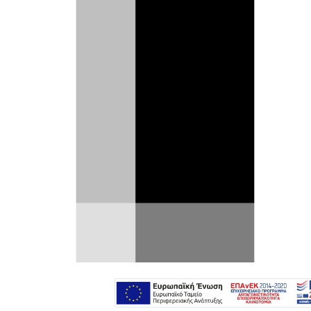
Μαζί με την τρίτη γενιά της
X1
, η
γερμανική φίρμα παρουσίασε και την
BMW
iX1. Πρόκειται για την αμιγώς
ηλεκτρική έκδοση του μικρότερου SUV
της. Σε επίπεδο εμφάνισης, η BMW iX1
ξεχωρίζει από τη νέα Χ1 από τις μπλε
λεπτομέρειες στο αμάξωμα και στο
σήμα της μάρκας.
Το νέο ηλεκτρικό SUV της BMW
χρησιμοποιεί δύο ηλεκτρικά μοτέρ, ένα σε
κάθε άξονα, προσφέροντας του
τετρακίνηση. Η συνδυαστική ισχύς
ανέρχεται στους 313 PS και 494 Nm ροπής.
Ως αποτέλεσμα η iX1 xDrive30 επιταχύνει
από στάση στα 100 km/h σε μόλις 5,7".