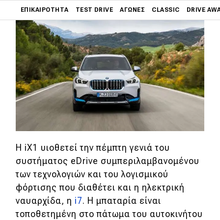
Main navigation
ΕΠΙΚΑΙΡΌΤΗΤΑ
TEST DRIVE
ΑΓΏΝΕΣ
CLASSIC
DRIVE AW
Main navigation
Επικαιρότητα
Νέα μοντέλα
Πρωτότυπα
Ελλάδα
Κόσμος
Τεχνολογία
Η iX1 υιοθετεί την πέμπτη γενιά του
Ασφάλεια
συστήματος eDrive συμπεριλαμβανομένου
των τεχνολογιών και του λογισμικού
Αγορά
φόρτισης που διαθέτει και η ηλεκτρική
Απόψεις
ναυαρχίδα, η
i7
. Η μπαταρία είναι
τοποθετημένη στο πάτωμα του αυτοκινήτου