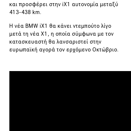
και προσφέρει στην iX1 αυτονομία μεταξύ
Test Drive
413-438 km.
Δοκιμή
Η νέα BMW iX1 θα κάνει ντεμπούτο λίγο
Αποστολή
μετά τη νέα X1, η οποία σύμφωνα με τον
κατασκευαστή θα λανσαριστεί στην
Συγκρίνουμε
ευρωπαϊκή αγορά τον ερχόμενο Οκτώβριο.
Αγώνες
Formula 1
WRC
Motorsport
Eco