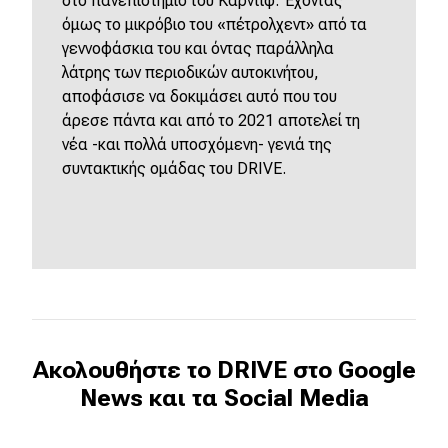
στο πανεπιστήμιο του Κάρντιφ. Έχοντας
Μεταχειρισμένο
όμως το μικρόβιο του «πέτρολχεντ» από τα
γεννοφάσκια του και όντας παράλληλα
Οδηγός αγοράς
λάτρης των περιοδικών αυτοκινήτου,
αποφάσισε να δοκιμάσει αυτό που του
Συμβουλές
άρεσε πάντα και από το 2021 αποτελεί τη
νέα -και πολλά υποσχόμενη- γενιά της
συντακτικής ομάδας του DRIVE.
Χρηστικά
Συμβουλές
ΚΤΕΟ
Οδική βοήθεια
Ακολουθήστε το DRIVE στο Google
eDRIVE
News και τα Social Media
DRIVE USED