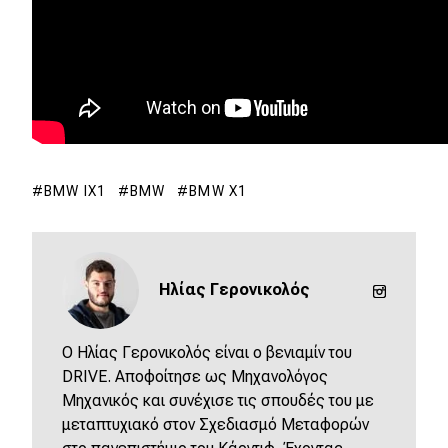
Νέα
Τεχνολογία
Mobility
Σταθμοί φόρτισης
BMW IX1
BMW
BMW X1
Classic
Νέα
Παρουσιάσεις
Ηλίας Γερονικολός
O Ηλίας Γερονικολός είναι ο βενιαμίν του
DRIVE Away
DRIVE. Αποφοίτησε ως Μηχανολόγος
Μηχανικός και συνέχισε τις σπουδές του με
MOTO
μεταπτυχιακό στον Σχεδιασμό Μεταφορών