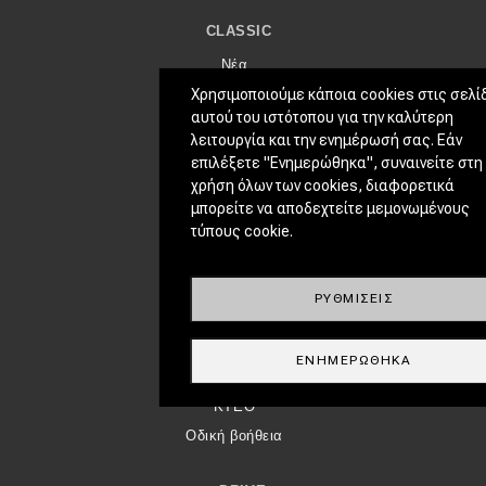
CLASSIC
Νέα
Χρησιμοποιούμε κάποια cookies στις σελί
Παρουσιάσεις
αυτού του ιστότοπου για την καλύτερη
λειτουργία και την ενημέρωσή σας. Εάν
DRIVE AWAY
επιλέξετε "Ενημερώθηκα", συναινείτε στη
χρήση όλων των cookies, διαφορετικά
MOTO
μπορείτε να αποδεχτείτε μεμονωμένους
ΜΕΤΑΧΕΙΡΙΣΜΈΝΟ
τύπους cookie.
Οδηγός αγοράς
Συμβουλές
ΡΥΘΜΊΣΕΙΣ
ΧΡΗΣΤΙΚΆ
ΕΝΗΜΕΡΏΘΗΚΑ
Συμβουλές
ΚΤΕΟ
Οδική βοήθεια