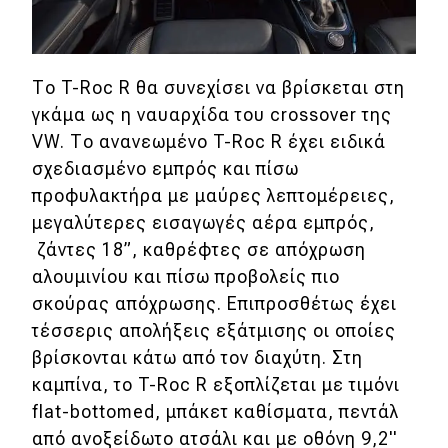
eDRIVE
DRIVE USED
Το T-Roc R θα συνεχίσει να βρίσκεται στη
γκάμα ως η ναυαρχίδα του crossover της
VW. Το ανανεωμένο T-Roc R έχει ειδικά
σχεδιασμένο εμπρός και πίσω
προφυλακτήρα με μαύρες λεπτομέρειες,
μεγαλύτερες εισαγωγές αέρα εμπρός,
ζάντες 18”, καθρέφτες σε απόχρωση
αλουμινίου και πίσω προβολείς πιο
σκούρας απόχρωσης. Επιπροσθέτως έχει
τέσσερις απολήξεις εξάτμισης οι οποίες
βρίσκονται κάτω από τον διαχύτη. Στη
καμπίνα, το T-Roc R εξοπλίζεται με τιμόνι
flat-bottomed, μπάκετ καθίσματα, πεντάλ
από ανοξείδωτο ατσάλι και με οθόνη 9,2''