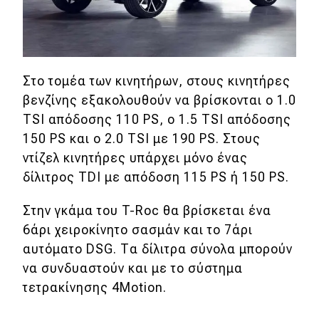
Στο τομέα των κινητήρων, στους κινητήρες
βενζίνης εξακολουθούν να βρίσκονται ο 1.0
TSI απόδοσης 110 PS, ο 1.5 ΤSΙ απόδοσης
150 PS και ο 2.0 TSI με 190 PS. Στους
ντίζελ κινητήρες υπάρχει μόνο ένας
δίλιτρος TDI με απόδοση 115 PS ή 150 PS.
Στην γκάμα του T-Roc θα βρίσκεται ένα
6άρι χειροκίνητο σασμάν και το 7άρι
αυτόματο DSG. Tα δίλιτρα σύνολα μπορούν
να συνδυαστούν και με το σύστημα
τετρακίνησης 4Motion.