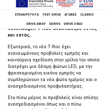
Τέσσερα χρόνια μετά τη πρώτη
Main navigation
ΕΠΙΚΑΙΡΌΤΗΤΑ
TEST DRIVE
ΑΓΏΝΕΣ
CLASSIC
κυκλοφορία του και με περισσότερες
από 1 εκατ. πωλήσεις παγκοσμίως το
DRIVE AWAY
EDRIVE
DRIVE USED
Volkswagen T-Roc ανανεώθηκε εντός
και εκτός.
Main navigation
Επικαιρότητα
Εξωτερικά, το νέο T-Roc έχει
Νέα μοντέλα
ανανεωμένους προβολείς εμπρός και
καινούργια σχεδίαση στην γρίλια την οποία
Πρωτότυπα
διατρέχει μια δέσμη φώτων LED, με την
Ελλάδα
φρεσκαρισμένη εικόνα εμπρός να
συμπληρώνουν τα νέα φώτα ημέρας και ο
Κόσμος
ανασχεδιασμένος προφυλακτήρας.
Τεχνολογία
Στο πίσω μέρος οι προβολείς είναι επίσης
Ασφάλεια
ανασχεδιασμένοι όπως και ο πίσω
Αγορά