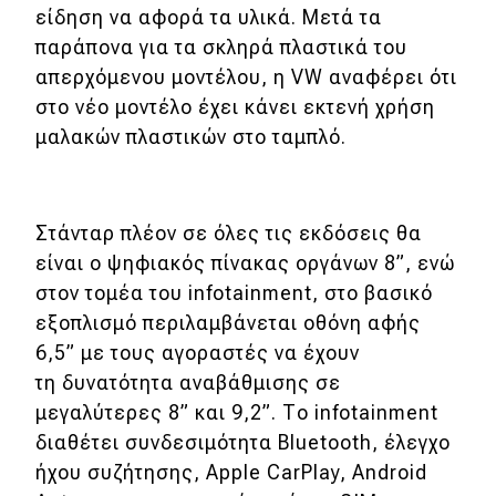
είδηση να αφορά τα υλικά. Μετά τα
παράπονα για τα σκληρά πλαστικά του
Eco
απερχόμενου μοντέλου, η VW αναφέρει ότι
Νέα
στο νέο μοντέλο έχει κάνει εκτενή χρήση
μαλακών πλαστικών στο ταμπλό.
Τεχνολογία
Mobility
Σταθμοί φόρτισης
Στάνταρ πλέον σε όλες τις εκδόσεις θα
είναι ο ψηφιακός πίνακας οργάνων 8”, ενώ
στον τομέα του infotainment, στο βασικό
Classic
εξοπλισμό περιλαμβάνεται οθόνη αφής
6,5” με τους αγοραστές να έχουν
Νέα
τη δυνατότητα αναβάθμισης σε
Παρουσιάσεις
μεγαλύτερες 8” και 9,2”. Το infotainment
διαθέτει συνδεσιμότητα Bluetooth, έλεγχο
ήχου συζήτησης, Αpple CarPlay, Android
DRIVE Away