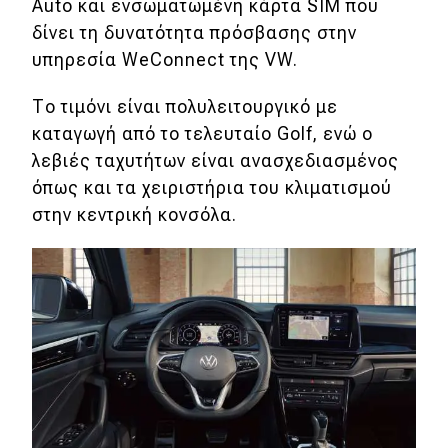
Αuto και ενσωματωμένη κάρτα SIM που
δίνει τη δυνατότητα πρόσβασης στην
MOTO
υπηρεσία WeConnect της VW.
Μεταχειρισμένο
Το τιμόνι είναι πολυλειτουργικό με
καταγωγή από το τελευταίο Golf, ενώ ο
Οδηγός αγοράς
λεβιές ταχυτήτων είναι ανασχεδιασμένος
Συμβουλές
όπως και τα χειριστήρια του κλιματισμού
στην κεντρική κονσόλα.
Χρηστικά
Συμβουλές
ΚΤΕΟ
Οδική βοήθεια