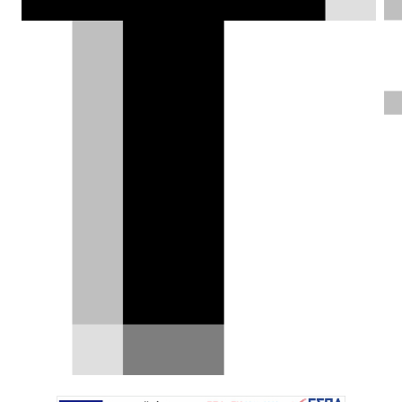
χρόνια μετά τη πρώτη κυκλοφορία του.
Ηλίας Γερονικολός |
17.11.2021
ΦΩΤΟΓΡΑΦΙΕΣ