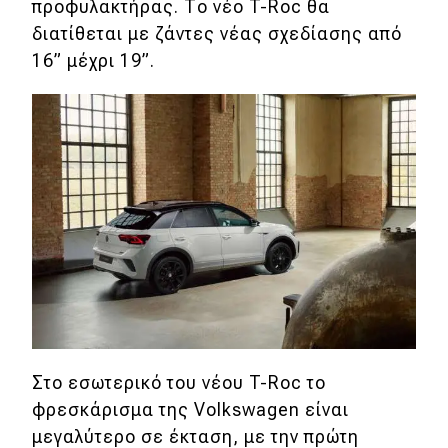
προφυλακτήρας. Το νέο T-Roc θα
Απόψεις
διατίθεται με ζάντες νέας σχεδίασης από
16” μέχρι 19”.
Test Drive
Δοκιμή
Αποστολή
Συγκρίνουμε
Αγώνες
Formula 1
Στο εσωτερικό του νέου T-Roc το
WRC
φρεσκάρισμα της Volkswagen είναι
Motorsport
μεγαλύτερο σε έκταση, με την πρώτη