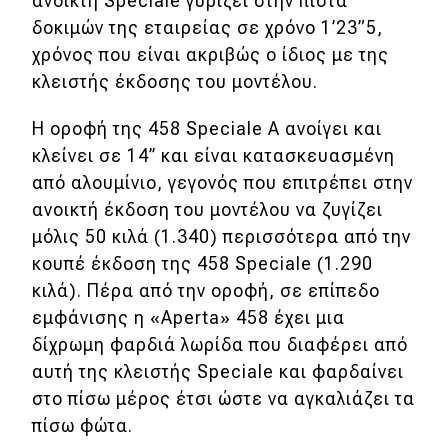
ανοικτή Speciale γυρίζει στην πίστα
eDRIVE
δοκιμών της εταιρείας σε χρόνο 1’23”5,
DRIVE USED
χρόνος που είναι ακριβώς ο ίδιος με της
κλειστής έκδοσης του μοντέλου.
Η οροφή της 458 Speciale A ανοίγει και
κλείνει σε 14’’ και είναι κατασκευασμένη
από αλουμίνιο, γεγονός που επιτρέπει στην
ανοικτή έκδοση του μοντέλου να ζυγίζει
μόλις 50 κιλά (1.340) περισσότερα από την
κουπέ έκδοση της 458 Speciale (1.290
κιλά). Πέρα από την οροφή, σε επίπεδο
εμφάνισης η «Aperta» 458 έχει μια
δίχρωμη φαρδιά λωρίδα που διαφέρει από
αυτή της κλειστής Speciale και φαρδαίνει
στο πίσω μέρος έτσι ώστε να αγκαλιάζει τα
πίσω φώτα.