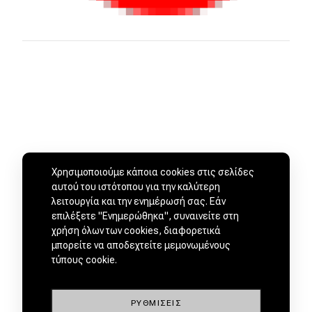
Χρησιμοποιούμε κάποια cookies στις σελίδες
αυτού του ιστότοπου για την καλύτερη
λειτουργία και την ενημέρωσή σας. Εάν
επιλέξετε "Ενημερώθηκα", συναινείτε στη
χρήση όλων των cookies, διαφορετικά
ΜΕΤΑΧΕΙΡΙΣΜΕΝΑ ΑΠΟ
μπορείτε να αποδεχτείτε μεμονωμένους
ΕΜΠΙΣΤΟΥΣ ΕΜΠΟΡΟΥΣ by
τύπους cookie.
ΡΥΘΜΊΣΕΙΣ