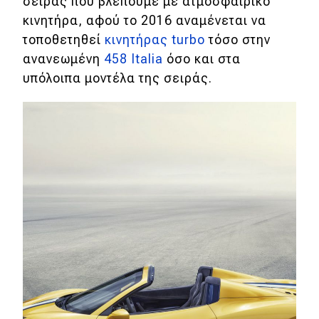
σειράς που βλέπουμε με ατμοσφαιρικό
κινητήρα, αφού το 2016 αναμένεται να
Eco
τοποθετηθεί
κινητήρας turbo
τόσο στην
ανανεωμένη
458 Italia
όσο και στα
Νέα
υπόλοιπα μοντέλα της σειράς.
Τεχνολογία
Mobility
Σταθμοί φόρτισης
Classic
Νέα
Παρουσιάσεις
DRIVE Away