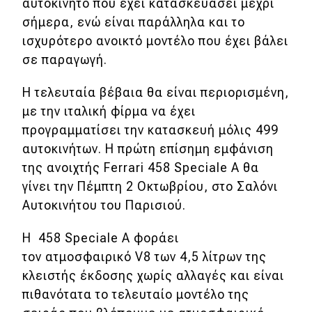
αυτοκίνητο που έχει κατασκευάσει μέχρι
Απόψεις
σήμερα, ενώ είναι παράλληλα και το
ισχυρότερο ανοικτό μοντέλο που έχει βάλει
σε παραγωγή.
Test Drive
Η τελευταία βέβαια θα είναι περιορισμένη,
Δοκιμή
με την ιταλική φίρμα να έχει
προγραμματίσει την κατασκευή μόλις 499
Αποστολή
αυτοκινήτων. Η πρώτη επίσημη εμφάνιση
Συγκρίνουμε
της ανοιχτής Ferrari 458 Speciale Α θα
γίνει την Πέμπτη 2 Οκτωβρίου, στο Σαλόνι
Αυτοκινήτου του Παρισιού.
Αγώνες
Η 458 Speciale Α φοράει
Formula 1
τον ατμοσφαιρικό V8 των 4,5 λίτρων της
WRC
κλειστής έκδοσης χωρίς αλλαγές και είναι
πιθανότατα το τελευταίο μοντέλο της
Motorsport