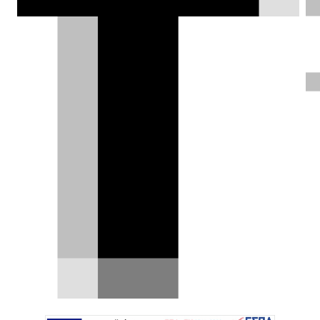
Speciale, η οποία θα παραχθεί σε
μόλις 499 κομμάτια και θα
παρουσιαστεί επίσημα στο Παρίσι την
ερχόμενη εβδομάδα
Χρήστος Παπαχριστόπουλος |
25.09.2014