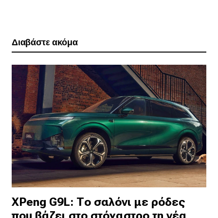
Διαβάστε ακόμα
XPeng G9L: Το σαλόνι με ρόδες
που βάζει στο στόχαστρο τη νέα