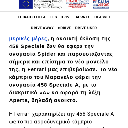
Main navigation
ΕΠΙΚΑΙΡΌΤΗΤΑ
TEST DRIVE
ΑΓΏΝΕΣ
CLASSIC
DRIVE AWAY
eDRIVE
DRIVE USED
Όπως σας είχαμε
προϊδεάσει εδώ και
μερικές μέρες
, η ανοικτή έκδοση της
Main navigation
458 Speciale δεν θα έφερε την
Επικαιρότητα
ονομασία Spider και παρουσιάζοντας
Νέα μοντέλα
σήμερα και επίσημα το νέο μοντέλο
της, η Ferrari μας επιβεβαίωσε. Το νέο
Πρωτότυπα
κάμπριο του Μαρανέλο φέρει την
Ελλάδα
ονομασία 458 Speciale Α, με το
διακριτικό «Α» να αφορά τη λέξη
Κόσμος
Aperta, δηλαδή ανοικτό.
Τεχνολογία
Η Ferrari χαρακτηρίζει την 458 Speciale Α
Ασφάλεια
ως το πιο αεροδυναμικό κάμπριο
Αγορά