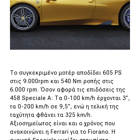
MOTO
Μεταχειρισμένο
Οδηγός αγοράς
Συμβουλές
Το συγκεκριμένο μοτέρ αποδίδει 605 PS
Χρηστικά
στις 9.000rpm και 540 Nm ροπής στις
6.000 rpm. Όσον αφορά τις επιδόσεις της
Συμβουλές
458 Speciale Α: Τα 0-100 km/h έρχονται 3’’,
ΚΤΕΟ
τα 0-200 km/h σε 9,5’’, ενώ η τελική της
ταχύτητα φθάνει τα 325 km/h.
Οδική βοήθεια
Αξιοσημείωτος είναι και ο χρόνος που
ανακοινώνει η Ferrari για το Fiorano. Η