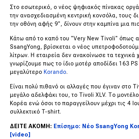
Στο εσωτερικό, ο νέος ψηφιακός πίνακας οργ
Νέα
την ανασχεδιασμένη κεντρική κονσόλα, τους 
Παρουσιάσεις
την οθόνη αφής 9", δίνουν στην καμπίνα μια π
Κάτω από το καπό του "Very New Tivoli" όπως 
DRIVE Away
SsangYong, βρίσκεται ο νέος υπετροφοδοτούμ
λίτρων. Η εταιρεία δεν ανακοίνωσε τα τεχνικά
MOTO
γνωρίζουμε πως το ίδιο μοτέρ αποδίδει 163 P
μεγαλύτερο
Korando
.
Μεταχειρισμένο
Είναι πολύ πιθανό οι αλλαγές που έγιναν στο Ti
Οδηγός αγοράς
μεγάλο αδελφάκι του, το Tivoli XLV. Το μοντέλ
Συμβουλές
Κορέα ενώ όσοι το παραγγείλουν μέχρι τις 4 Ι
συλλεκτικό T-shirt.
Χρηστικά
ΔΕΙΤΕ ΑΚΟΜΗ:
Επίσημο: Νέο SsangYong Ko
[video]