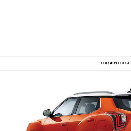
Η SsangYong δημοσίευσε τις πρώτες επίσ
ανανεωμένου Tivoli στη Νότιο Κορέα, το 
αποκτά ανασχεδιασμένη καμπίνα, φρεσκα
κινητήρα. Το μοντέλο είχε πρωτοπαρουσια
εταιρεία θεώρησε σωστό να το ανανεώσει 
αγορά, έτσι ώστε να συνεχίσει πιο δυναμι
πορεία στην ιδιαίτερα ανταγωνιστική κατ
Main navigati
ΕΠΙΚΑΙΡΌΤΗΤΑ
Main navigation
Επικαιρότητα
Νέα μοντέλα
Πρωτότυπα
Ελλάδα