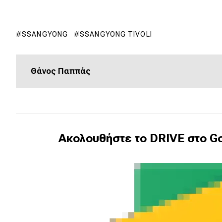
Συμβουλές
ΚΤΕΟ
SSANGYONG
SSANGYONG TIVOLI
Οδική βοήθεια
Θάνος Παππάς
eDRIVE
DRIVE USED
Ακολουθήστε το DRIVE στο Go