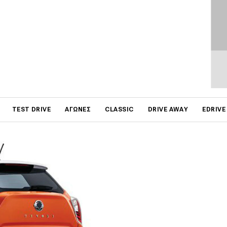
ημες εικόνες του
οποίο
ρισμένο αμάξωμα και νέο
στεί το 2015 οπότε η
μετά από 4 χρόνια στην
κά την εμπορική του
ηγορία των B-SUV.
on
TEST DRIVE
ΑΓΏΝΕΣ
CLASSIC
DRIVE AWAY
EDRIVE