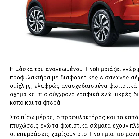
Κόσμος
Τεχνολογία
Ασφάλεια
Αγορά
Απόψεις
Η μάσκα του ανανεωμένου Tivoli μοιάζει γνώρι
προφυλακτήρα με διαφορετικές εισαγωγές αέ
Test Drive
ομίχλης, ελαφρώς ανασχεδιασμένα φωτιστικά
Δοκιμή
σχήμα και πιο σύγχρονα γραφικά ενώ μικρές 
καπό και τα φτερά.
Αποστολή
Συγκρίνουμε
Στο πίσω μέρος, ο προφυλακτήρας και το καπό
πτυχώσεις ενώ τα φωτιστικά σώματα έχουν πλ
οι επεμβάσεις χαρίζουν στο Tivoli μια πιο μον