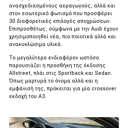
ανασχεδιασμένους αεραγωγούς, αλλά και
MOTO
στον εσωτερικό φωτισμό που προσφέρει
30 διαφορετικές επιλογές αποχρώσεων.
Μεταχειρισμένο
Επιπροσθέτως, σύμφωνα με την Audi έχουν
χρησιμοποιηθεί νέα, πιο ποιοτικά αλλά και
Οδηγός αγοράς
ανακυκλώσιμα υλικά.
Συμβουλές
To μεγαλύτερο ενδιαφέρον ωστόσο
παρουσιάζει η προσθήκη της έκδοσης
Χρηστικά
Allstreet, πλάι στις Sportback και Sedan.
Όπως μαρτυρά το όνομα αλλά και η
Συμβουλές
εμφάνισή της, πρόκειται για μία crossover
εκδοχή του Α3.
ΚΤΕΟ
Οδική βοήθεια