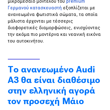
μικρομεσαίο μοντέλου του
premium
Απόψεις
Γερμανού κατασκευαστή
εξοπλίζεται με
ανανεωμένα φωτιστικά σώματα, τα οποία
μάλιστα έρχονται με τέσσερις
Test Drive
διαφορετικές διαμορφώσεις, ενισχύοντας
την ακόμα πιο μοντέρνα και νεανική εικόνα
Δοκιμή
του αυτοκινήτου.
Αποστολή
Συγκρίνουμε
Το ανανεωμένο Audi
Αγώνες
A3 θα είναι διαθέσιμο
Formula 1
στην ελληνική αγορά
WRC
τον προσεχή Μάιο
Motorsport