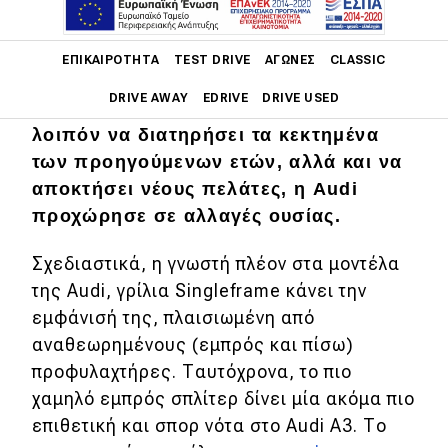
Από το 1996 που πρωτοεμφανίστηκε
Main navigation
μέχρι και σήμερα, το Audi A3 αποτελεί
ΕΠΙΚΑΙΡΌΤΗΤΑ
TEST DRIVE
ΑΓΏΝΕΣ
CLASSIC
ένα ξεχωριστό και επιτυχημένο
DRIVE AWAY
EDRIVE
DRIVE USED
κομμάτι για το
Ingolstadt
. Θέλοντας
λοιπόν να διατηρήσει τα κεκτημένα
Main navigation
των προηγούμενων ετών, αλλά και να
Επικαιρότητα
αποκτήσει νέους πελάτες, η Audi
Νέα μοντέλα
προχώρησε σε αλλαγές ουσίας.
Πρωτότυπα
Σχεδιαστικά, η γνωστή πλέον στα μοντέλα
Ελλάδα
της Audi, γρίλια Singleframe κάνει την
εμφάνισή της, πλαισιωμένη από
Κόσμος
αναθεωρημένους (εμπρός και πίσω)
Τεχνολογία
προφυλαχτήρες. Ταυτόχρονα, το πιο
χαμηλό εμπρός σπλίτερ δίνει μία ακόμα πιο
Ασφάλεια
επιθετική και σπορ νότα στο Audi A3. Tο
Αγορά