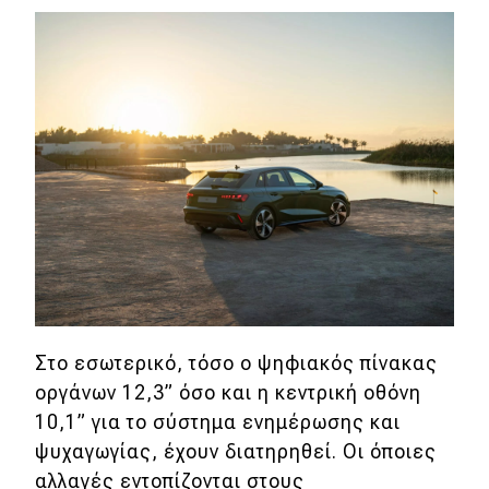
Eco
Νέα
Τεχνολογία
Mobility
Σταθμοί φόρτισης
Classic
Νέα
Στο εσωτερικό, τόσο ο ψηφιακός πίνακας
οργάνων 12,3” όσο και η κεντρική οθόνη
Παρουσιάσεις
10,1” για το σύστημα ενημέρωσης και
ψυχαγωγίας, έχουν διατηρηθεί. Οι όποιες
DRIVE Away
αλλαγές εντοπίζονται στους