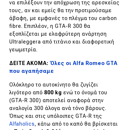
να επιλέξουν την απόχρωση της αρεσκείας
Απόψεις
τους, αν και εμείς θα την προτιμούσαμε
άβαφη, με εμφανές το πλέγμα του carbon
fibre. Επιπλέον, η GTA-R 300 θα
Test Drive
εξοπλίζεται με ελαφρύτερη ανάρτηση
Ultraleggera από τιτάνιο και διαφορετική
Δοκιμή
γεωμετρία.
Αποστολή
ΔΕΙΤΕ ΑΚΟΜΑ:
Όλες οι Alfa Romeo GTA
Συγκρίνουμε
που αγαπήσαμε
Ολόκληρο το αυτοκίνητο θα ζυγίζει
Αγώνες
λιγότερο από
800 kg
ενώ το όνομά του
(GTA-R 300) αποτελεί αναφορά στην
Formula 1
αναλογία 300 άλογα ανά τόνο βάρους.
WRC
Όπως και στις υπόλοιπες GTA-R της
Motorsport
Alfaholics
, κάτω από το καπό θα βρίσκεται