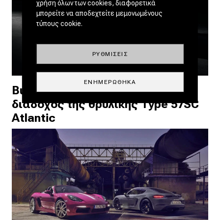
χρήση όλων των cookies, διαφορετικά
μπορείτε να αποδεχτείτε μεμονωμένους
τύπους cookie.
ΡΥΘΜΊΣΕΙΣ
ΕΝΗΜΕΡΏΘΗΚΑ
Bugatti Destrier: Η σύγχρονη
διάδοχος της θρυλικής Type 57SC
Atlantic