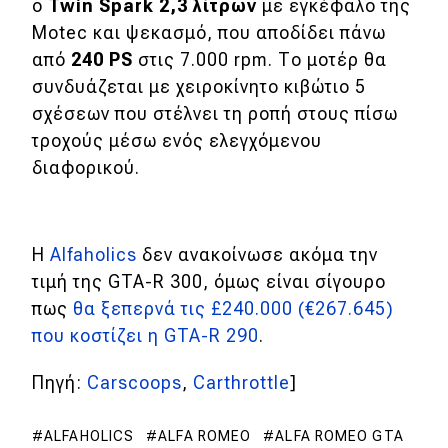
ο
Twin
Spark 2,3 λίτρων
με εγκέφαλο της
Motec και ψεκασμό, που αποδίδει πάνω
Eco
από
240 PS
στις 7.000 rpm. Το μοτέρ θα
συνδυάζεται με χειροκίνητο κιβώτιο 5
Νέα
σχέσεων που στέλνει τη ροπή στους πίσω
Τεχνολογία
τροχούς μέσω ενός ελεγχόμενου
διαφορικού.
Mobility
Σταθμοί φόρτισης
Η
Alfaholics
δεν ανακοίνωσε ακόμα την
τιμή της GTA-R 300, όμως είναι σίγουρο
Classic
πως
θα ξεπερνά τις £240.000 (€267.645)
Νέα
που κοστίζει η GTA-R 290
.
Παρουσιάσεις
Πηγή:
Carscoops
,
Carthrottle
]
ALFAHOLICS
ALFA ROMEO
ALFA ROMEO GTA
DRIVE Away