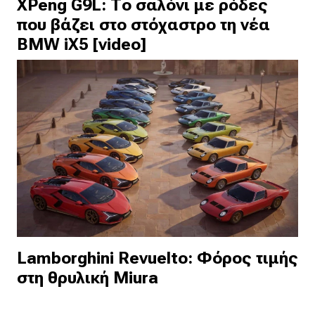
XPeng G9L: Το σαλόνι με ρόδες
που βάζει στο στόχαστρο τη νέα
BMW iX5 [video]
Lamborghini Revuelto: Φόρος τιμής
στη θρυλική Miura