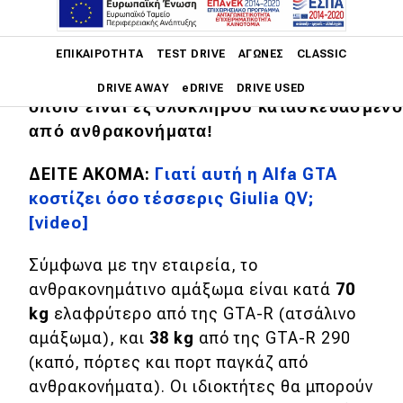
restomod βασισμένα στην
κλασική
Alfa Romeo GTA
, δημοσίευσε
Main navigation
ΕΠΙΚΑΙΡΌΤΗΤΑ
TEST DRIVE
ΑΓΏΝΕΣ
CLASSIC
φωτογραφίες από το αμάξωμα της
επερχόμενης
GTA-R 300
το
DRIVE AWAY
eDRIVE
DRIVE USED
οποίο είναι εξ'ολοκλήρου κατασκευασμέν
από
ανθρακονήματα
!
Main navigation
Επικαιρότητα
ΔΕΙΤΕ ΑΚΟΜΑ:
Γιατί αυτή η Alfa GTA
Νέα μοντέλα
κοστίζει όσο τέσσερις Giulia QV;
[video]
Πρωτότυπα
Ελλάδα
Σύμφωνα με την εταιρεία, το
ανθρακονημάτινο αμάξωμα είναι κατά
70
Κόσμος
kg
ελαφρύτερο από της GTA-R (ατσάλινο
Τεχνολογία
αμάξωμα), και
38 kg
από της GTA-R 290
(καπό, πόρτες και πορτ παγκάζ από
Ασφάλεια
ανθρακονήματα). Οι ιδιοκτήτες θα μπορούν
Αγορά