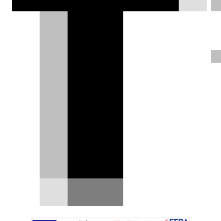
DRIVE Team |
29.03.2020
ΦΩΤΟΓΡΑΦΙΕΣ
Η βρετανική εταιρεία
Alfaholics
, γνωστή για τα εκπληκτικά