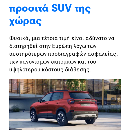
προσιτά SUV της
Eco
χώρας
Νέα
Φυσικά, μια τέτοια τιμή είναι αδύνατο να
Τεχνολογία
διατηρηθεί στην Ευρώπη λόγω των
Mobility
αυστηρότερων προδιαγραφών ασφαλείας,
Σταθμοί φόρτισης
των κανονισμών εκπομπών και του
υψηλότερου κόστους διάθεσης.
Classic
Νέα
Παρουσιάσεις
DRIVE Away