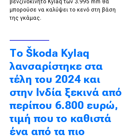
βενζινοκίνητο Kylaq των 3.995 mm θα
Απόψεις
μπορούσε να καλύψει το κενό στη βάση
της γκάμας.
Test Drive
Δοκιμή
Το Škoda Kylaq
Αποστολή
λανσαρίστηκε στα
Συγκρίνουμε
τέλη του 2024 και
στην Ινδία ξεκινά από
Αγώνες
περίπου 6.800 ευρώ,
Formula 1
τιμή που το καθιστά
WRC
ένα από τα πιο
Motorsport