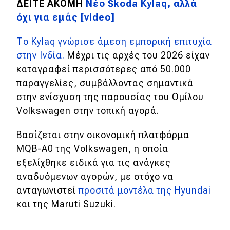
eDRIVE
ΔΕΙΤΕ ΑΚΟΜΗ
Νέο Škoda Kylaq, αλλά
όχι για εμάς [video]
DRIVE USED
Το Kylaq γνώρισε άμεση εμπορική επιτυχία
στην Ινδία.
Μέχρι τις αρχές του 2026 είχαν
καταγραφεί περισσότερες από 50.000
παραγγελίες, συμβάλλοντας σημαντικά
στην ενίσχυση της παρουσίας του Ομίλου
Volkswagen στην τοπική αγορά.
Βασίζεται στην οικονομική πλατφόρμα
MQB-A0 της Volkswagen, η οποία
εξελίχθηκε ειδικά για τις ανάγκες
αναδυόμενων αγορών, με στόχο να
ανταγωνιστεί
προσιτά μοντέλα της Hyundai
και της Maruti Suzuki.