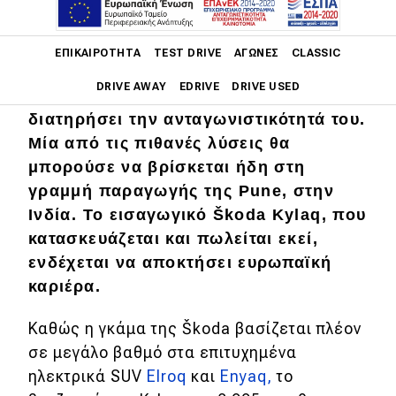
Με τις κινεζικές μάρκες να πιέζουν
Main navigation
ολοένα και περισσότερο τις τιμές στην
ΕΠΙΚΑΙΡΌΤΗΤΑ
TEST DRIVE
ΑΓΏΝΕΣ
CLASSIC
ευρωπαϊκή αγορά,
ο Όμιλος
DRIVE AWAY
EDRIVE
DRIVE USED
Volkswagen αναζητά νέους τρόπους να
διατηρήσει την ανταγωνιστικότητά του.
Main navigation
Μία από τις πιθανές λύσεις θα
Επικαιρότητα
μπορούσε να βρίσκεται ήδη στη
Νέα μοντέλα
γραμμή παραγωγής της Pune, στην
Ινδία. Το εισαγωγικό Škoda Kylaq, που
Πρωτότυπα
κατασκευάζεται και πωλείται εκεί,
Ελλάδα
ενδέχεται να αποκτήσει ευρωπαϊκή
καριέρα.
Κόσμος
Τεχνολογία
Καθώς η γκάμα της Škoda βασίζεται πλέον
σε μεγάλο βαθμό στα επιτυχημένα
Ασφάλεια
ηλεκτρικά SUV
Elroq
και
Enyaq,
το
Αγορά