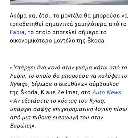
MOTO
Ακόμα και έτσι, το μοντέλο θα μπορούσε να
τοποθετηθεί σημαντικά χαμηλότερα από το
Μεταχειρισμένο
Fabia,
το οποίο αποτελεί σήμερα το
οικονομικότερο μοντέλο της Škoda.
Οδηγός αγοράς
Συμβουλές
«
Υπάρχει ένα κενό στην γκάμα κάτω από το
Fabia, το οποίο θα μπορούσε να καλύψει το
Χρηστικά
Kylaq
», δήλωσε ο διευθύνων σύμβουλος
της Škoda, Klaus Zellmer, στο
Auto News.
Συμβουλές
«
Αν εξετάσετε το κόστος του Kylaq,
ΚΤΕΟ
υπάρχει σαφής επιχειρηματική λογική πίσω
Οδική βοήθεια
από μια πιθανή εισαγωγή του στην
Ευρώπη
».