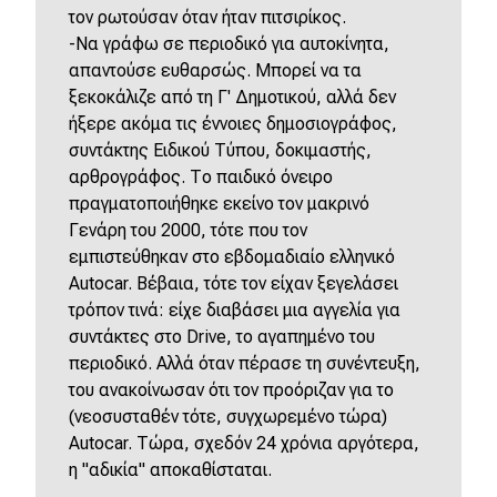
τον ρωτούσαν όταν ήταν πιτσιρίκος.
-Να γράφω σε περιοδικό για αυτοκίνητα,
απαντούσε ευθαρσώς. Μπορεί να τα
ξεκοκάλιζε από τη Γ' Δημοτικού, αλλά δεν
ήξερε ακόμα τις έννοιες δημοσιογράφος,
συντάκτης Ειδικού Τύπου, δοκιμαστής,
αρθρογράφος. Το παιδικό όνειρο
πραγματοποιήθηκε εκείνο τον μακρινό
Γενάρη του 2000, τότε που τον
εμπιστεύθηκαν στο εβδομαδιαίο ελληνικό
Autocar. Βέβαια, τότε τον είχαν ξεγελάσει
τρόπον τινά: είχε διαβάσει μια αγγελία για
συντάκτες στο Drive, το αγαπημένο του
περιοδικό. Αλλά όταν πέρασε τη συνέντευξη,
του ανακοίνωσαν ότι τον προόριζαν για το
(νεοσυσταθέν τότε, συγχωρεμένο τώρα)
Autocar. Τώρα, σχεδόν 24 χρόνια αργότερα,
η "αδικία" αποκαθίσταται.