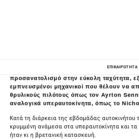
Main navigati
ΕΠΙΚΑΙΡΌΤΗΤΑ
Σε έναν κόσμο που κυριαρχείται από την τ
προσανατολισμό στην εύκολη ταχύτητα, ε
εμπνευσμένοι μηχανικοί που θέλουν να απ
Main navigation
θρυλικούς πιλότους όπως τον Ayrton Senn
Επικαιρότητα
αναλογικά υπεραυτοκίνητα, όπως το Nicho
Νέα μοντέλα
Κατά τη διάρκεια της εβδομάδας αυτοκινήτου 
Πρωτότυπα
κρυμμένη ανάμεσα στα υπεραυτοκίνητα και τα
ήταν κι η βρετανική κατασκευή.
Ελλάδα