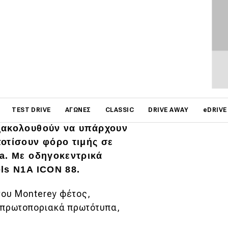
on
TEST DRIVE
ΑΓΏΝΕΣ
CLASSIC
DRIVE AWAY
eDRIVE
εχνολογία και τον
ξακολουθούν να υπάρχουν
οτίσουν φόρο τιμής σε
a. Με οδηγοκεντρικά
ls N1A ICON 88.
του Monterey φέτος,
 πρωτοποριακά πρωτότυπα,