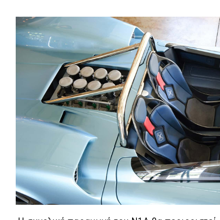
Συμβουλές
ΚΤΕΟ
Οδική βοήθεια
eDRIVE
DRIVE USED