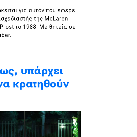
όκειται για αυτόν που έφερε
χισχεδιαστής της McLaren
 Prost
το 1988. Με θητεία σε
uber.
τως, υπάρχει
 να κρατηθούν