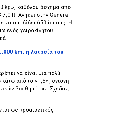
00 kg», καθόλου άσχημα από
7,0 lt. Ανήκει στην General
ε να αποδίδει 650 ίππους. Η
σω ενός χειροκίνητου
κά.
.000 km, η λατρεία του
ρέπει να είναι μια πολύ
 κάτω από το «1,5», έντονη
ονικών βοηθημάτων. Σχεδόν,
ενται ως προαιρετικός