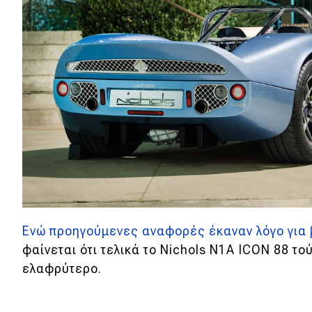
Αγώνες
Formula 1
WRC
Motorsport
Eco
Νέα
Τεχνολογία
Mobility
Ενώ προηγούμενες αναφορές έκαναν λόγο για 
Σταθμοί φόρτισης
φαίνεται ότι τελικά το
Nichols N1A ICON 88 το
ελαφρύτερο.
Classic