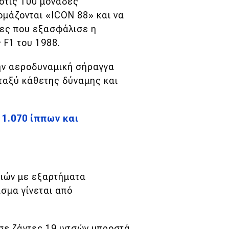
στις 100 μονάδες
ομάζονται «ICON 88» και να
κες που εξασφάλισε η
 F1 του 1988.
ην αεροδυναμική σήραγγα
εταξύ κάθετης δύναμης και
 1.070 ίππων και
διών με εξαρτήματα
σμα γίνεται από
ι σε ζάντες 19 ιντσών μπροστά