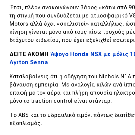
Έτσι, πλέον ανακοινώνουν βάρος «κάτω από 9
Νέα
τη στιγμή που συνδυάζεται με
ατμοσφαιρικό V8 
Παρουσιάσεις
Motors αλλά έχει «σκαλιστεί» καταλλήλως, ώστ
κίνηση γίνεται μόνο από τους πίσω τροχούς μέ
6τάχυτου κιβωτίου, που έχει εξελιχθεί εσωτερι
DRIVE Away
ΔΕΙΤΕ ΑΚΟΜΗ
Άψογο Honda NSX με μόλις 10
MOTO
Ayrton Senna
Μεταχειρισμένο
Καταλαβαίνεις ότι η οδήγηση του Nichols N1A π
βάναυση εμπειρία. Με αναλογία κιλών ανά ίππο
Οδηγός αγοράς
επαφή με τον αέρα και πλήρη απουσία ηλεκτρ
Συμβουλές
μόνο το traction control είναι στάνταρ.
Το ABS και το υδραυλικό τιμόνι πάντως διατίθ
Χρηστικά
εξοπλισμός.