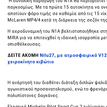
Η συνολική παραγωγή του N1A θα περιοριστεί 
παγκοσμίως. Με τα πρώτα 15 αυτοκίνητα να ον
αποτίουν φόρο τιμής σε καθεμία από τις 15 νί
McLaren MP4/4 κατά τη διάρκεια της σεζόν της
Η αεροδυναμική του N1A βελτιστοποιήθηκε στ
MIRA για να επιτευχθεί η ιδανική ισορροπία μ
οπισθέλκουσας.
ΔΕΙΤΕ ΑΚΟΜΗ
Nilu27, με ατμοσφαιρικό V12
χειροκίνητο κιβώτιο
Η ανάρτησή του διαθέτει διάταξη διπλών ψαλι
αγωνιστικού προσανατολισμού, ενώ το φρενάρι
πολυπίστονες δαγκάνες.
Ελαστικά Michelin Pilot Sport Cup 2 τυλίγοντα