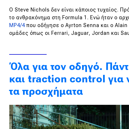
Κόσμος
Ο Steve Nichols δεν είναι κάποιος τυχαίος. Πρ
το ανθρακόνημα στη Formula 1. Ενώ ήταν ο αρ
Τεχνολογία
MP4/4
που οδήγησε ο Ayrton Senna
και ο Alain
Ασφάλεια
ομάδες όπως οι Ferrari, Jaguar, Jordan και Sa
Αγορά
Απόψεις
Όλα για τον οδηγό. Πάν
Test Drive
και
traction control για
Δοκιμή
τα προσχήματα
Αποστολή
Συγκρίνουμε