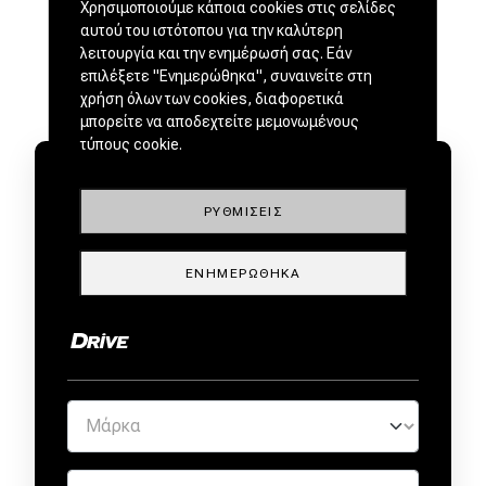
Χρησιμοποιούμε κάποια cookies στις σελίδες
αυτού του ιστότοπου για την καλύτερη
λειτουργία και την ενημέρωσή σας. Εάν
επιλέξετε "Ενημερώθηκα", συναινείτε στη
χρήση όλων των cookies, διαφορετικά
μπορείτε να αποδεχτείτε μεμονωμένους
τύπους cookie.
ΡΥΘΜΊΣΕΙΣ
ΜΕΤΑΧΕΙΡΙΣΜΕΝΑ ΑΠΟ
ΕΝΗΜΕΡΏΘΗΚΑ
ΕΜΠΙΣΤΟΥΣ ΕΜΠΟΡΟΥΣ by