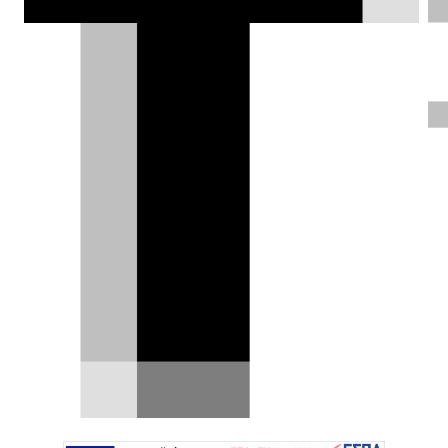
σε μια κατηγορία με πολλούς
αξιόλογους αντίπαλους.
MOTOmag |
22.10.2025