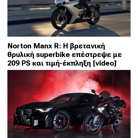
Norton Manx R: Η βρετανική
θρυλική superbike επέστρεψε με
209 PS και τιμή-έκπληξη [video]