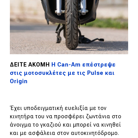
MOTO
Μεταχειρισμένο
Οδηγός αγοράς
Συμβουλές
ΔΕΙΤΕ ΑΚΟΜΗ
Η Can-Am επέστρεψε
στις μοτοσυκλέτες με τις Pulse και
Χρηστικά
Origin
Συμβουλές
ΚΤΕΟ
Έχει υποδειγματική ευελιξία με τον
Οδική βοήθεια
κινητήρα του να προσφέρει ζωντάνια στο
άνοιγμα το γκαζιού και μπορεί να κινηθεί
και με ασφάλεια στον αυτοκινητόδρομο.