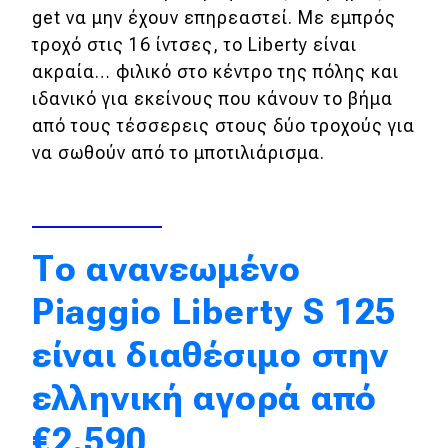
get να μην έχουν επηρεαστεί. Με εμπρός
Απόψεις
τροχό στις 16 ίντσες, τo Liberty είναι
ακραία… φιλικό στο κέντρο της πόλης και
ιδανικό για εκείνους που κάνουν το βήμα
Test Drive
από τους τέσσερεις στους δύο τροχούς για
Δοκιμή
να σωθούν από το μποτιλιάρισμα.
Αποστολή
Συγκρίνουμε
Το ανανεωμένο
Αγώνες
Piaggio Liberty S 125
είναι διαθέσιμο στην
Formula 1
WRC
ελληνική αγορά από
Motorsport
€2.590