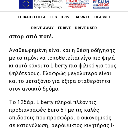
Oι αλλαγές έναντι του απερχόμενου
Liberty επικεντρώνονται στο facelift
Main navigation
ΕΠΙΚΑΙΡΌΤΗΤΑ
TEST DRIVE
ΑΓΏΝΕΣ
CLASSIC
που δέχτηκε το σκούτερ της ιταλικής
DRIVE AWAY
EDRIVE
DRIVE USED
εταιρείας και έγινε πιο μοντέρνο και
σπορ από ποτέ.
Main navigation
Επικαιρότητα
Αναθεωρημένη είναι και η θέση οδήγησης
με το τιμόνι να τοποθετείται λίγο πιο ψηλά
Νέα μοντέλα
κι αυτό κάνει το Liberty πιο φιλικό για τους
Πρωτότυπα
ψηλότερους. Ελαφρώς μεγαλύτερο είναι
και το μεταξόνιο για έξτρα σταθερότητα
Ελλάδα
στον ανοικτό δρόμο.
Κόσμος
Το 125άρι Liberty πληροί πλέον τις
Τεχνολογία
προδιαγραφές Euro 5+ με τις καλές
Ασφάλεια
επιδόσεις που προσφέρει ο οικονομικός
σε κατανάλωση, αερόψυκτος κινητήρας i-
Αγορά