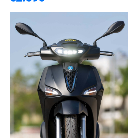
Eco
Νέα
Τεχνολογία
Mobility
Σταθμοί φόρτισης
Classic
Νέα
Παρουσιάσεις
DRIVE Away