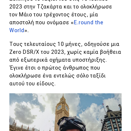
2023 στην Τζακάρτα και το ολοκλήρωσε
Eco
τον Μάιο του τρέχοντος έτους, μία
αποστολή που ονόμασε «
E.round the
Νέα
World
».
Τεχνολογία
Τους τελευταίους 10 μήνες, οδηγούσε μια
Mobility
Zero DSR/X του 2023, χωρίς καμία βοήθεια
από εξωτερικά οχήματα υποστήριξης.
Σταθμοί φόρτισης
Έγινε έτσι ο πρώτος άνθρωπος που
ολοκλήρωσε ένα εντελώς σόλο ταξίδι
Classic
αυτού του είδους.
Νέα
Παρουσιάσεις
DRIVE Away