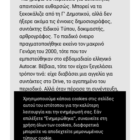
απαντούσε ευθαρσώς. Μπορεί να τα
ξεκοκάλιζε από τη Γ' Δημοτικού, αλλά δεν
ήξερε ακόμα τις έννοιες δημοσιογράφος,
συντάκτης Ειδικού Τύπου, δοκιμαστής,
αρθρογράφος. Το παιδικό όνειρο
πραγματοποιήθηκε εκείνο τον μακρινό
Γενάρη του 2000, τότε που τον
εμπιστεύθηκαν στο εβδομαδιαίο ελληνικό
Autocar. Βέβαια, τότε τον είχαν ξεγελάσει
τρόπον τινά: είχε διαβάσει μια αγγελία για
συντάκτες στο Drive, το αγαπημένο του
περιοδικό. Αλλά όταν πέρασε τη συνέντευξη,
του ανακοίνωσαν ότι τον προόριζαν για το
Χρησιμοποιούμε κάποια cookies στις σελίδες
(νεοσυσταθέν τότε, συγχωρεμένο τώρα)
αυτού του ιστότοπου για την καλύτερη
Autocar. Τώρα, σχεδόν 24 χρόνια αργότερα,
λειτουργία και την ενημέρωσή σας. Εάν
επιλέξετε "Ενημερώθηκα", συναινείτε στη
η "αδικία" αποκαθίσταται.
χρήση όλων των cookies, διαφορετικά
μπορείτε να αποδεχτείτε μεμονωμένους
τύπους cookie.