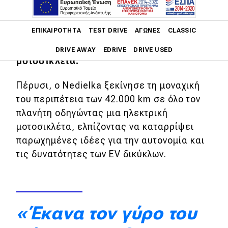
Ο Roman Nedielka, ένας Σλοβάκος που
πιστεύει ακράδαντα ότι το μέλλον της
Main navigation
ΕΠΙΚΑΙΡΌΤΗΤΑ
TEST DRIVE
ΑΓΏΝΕΣ
CLASSIC
κινητικότητας θα μπαίνει στην πρίζα,
γύρισε όλο τον κόσμο με μια ηλεκτρική
DRIVE AWAY
EDRIVE
DRIVE USED
μοτοσικλέτα.
Main navigation
Επικαιρότητα
Πέρυσι, ο Nedielka ξεκίνησε τη μοναχική
του περιπέτεια των 42.000 km σε όλο τον
Νέα μοντέλα
πλανήτη οδηγώντας μια ηλεκτρική
μοτοσικλέτα, ελπίζοντας να καταρρίψει
Πρωτότυπα
παρωχημένες ιδέες για την αυτονομία και
Ελλάδα
τις δυνατότητες των EV δικύκλων.
Κόσμος
Τεχνολογία
Ασφάλεια
«Έκανα τον γύρο του
Αγορά