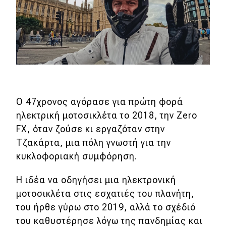
MOTO
Μεταχειρισμένο
Οδηγός αγοράς
Συμβουλές
Ο 47χρονος αγόρασε για πρώτη φορά
ηλεκτρική μοτοσικλέτα το 2018, την Zero
Χρηστικά
FX, όταν ζούσε κι εργαζόταν στην
Τζακάρτα, μια πόλη γνωστή για την
Συμβουλές
κυκλοφοριακή συμφόρηση.
ΚΤΕΟ
Η ιδέα να οδηγήσει μια ηλεκτρονική
Οδική βοήθεια
μοτοσικλέτα στις εσχατιές του πλανήτη,
του ήρθε γύρω στο 2019, αλλά το σχέδιό
του καθυστέρησε λόγω της πανδημίας και