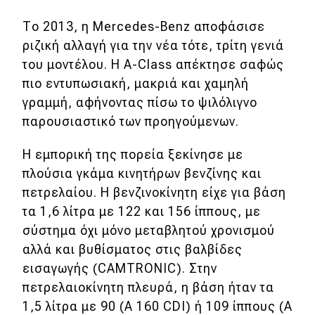
Ελλάδα
Το 2013, η Mercedes-Benz αποφάσισε
ριζική αλλαγή για την νέα τότε, τρίτη γενιά
Κόσμος
του μοντέλου. Η A-Class απέκτησε σαφώς
Τεχνολογία
πιο εντυπωσιακή, μακριά και χαμηλή
Ασφάλεια
γραμμή, αφήνοντας πίσω το ψιλόλιγνο
παρουσιαστικό των προηγούμενων.
Αγορά
Απόψεις
Η εμπορική της πορεία ξεκίνησε με
πλούσια γκάμα κινητήρων βενζίνης και
πετρελαίου. Η βενζινοκίνητη είχε για βάση
Test Drive
τα 1,6 λίτρα με 122 και 156 ίππους, με
σύστημα όχι μόνο μεταβλητού χρονισμού
Δοκιμή
αλλά και βυθίσματος στις βαλβίδες
Αποστολή
εισαγωγής (CAMTRONIC). Στην
πετρελαιοκίνητη πλευρά, η βάση ήταν τα
Συγκρίνουμε
1,5 λίτρα με 90 (Α 160 CDI) ή 109 ίππους (Α