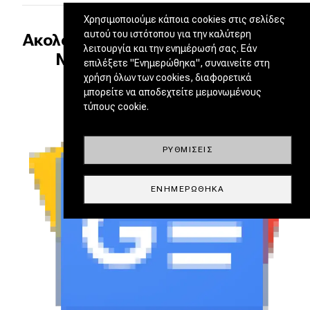
Χρησιμοποιούμε κάποια cookies στις σελίδες
αυτού του ιστότοπου για την καλύτερη
Ακολουθήστε το DRIVE στο Google
λειτουργία και την ενημέρωσή σας. Εάν
News και τα Social Media
επιλέξετε "Ενημερώθηκα", συναινείτε στη
χρήση όλων των cookies, διαφορετικά
μπορείτε να αποδεχτείτε μεμονωμένους
τύπους cookie.
ΡΥΘΜΊΣΕΙΣ
ΕΝΗΜΕΡΏΘΗΚΑ