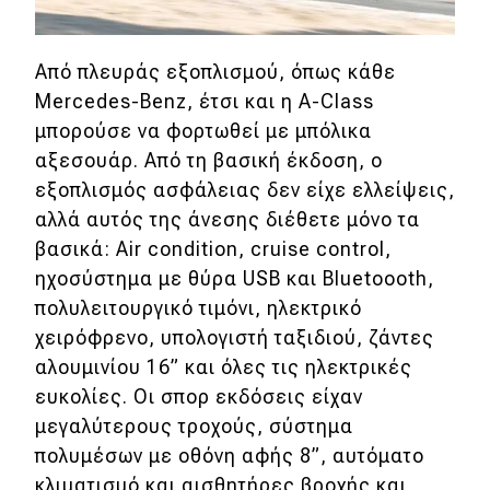
Classic
Από πλευράς εξοπλισμού, όπως κάθε
Νέα
Mercedes-Benz, έτσι και η A-Class
Παρουσιάσεις
μπορούσε να φορτωθεί με μπόλικα
αξεσουάρ. Από τη βασική έκδοση, ο
εξοπλισμός ασφάλειας δεν είχε ελλείψεις,
DRIVE Away
αλλά αυτός της άνεσης διέθετε μόνο τα
βασικά: Air condition, cruise control,
MOTO
ηχοσύστημα με θύρα USB και Bluetoooth,
πολυλειτουργικό τιμόνι, ηλεκτρικό
Μεταχειρισμένο
χειρόφρενο, υπολογιστή ταξιδιού, ζάντες
Οδηγός αγοράς
αλουμινίου 16” και όλες τις ηλεκτρικές
ευκολίες. Οι σπορ εκδόσεις είχαν
Συμβουλές
μεγαλύτερους τροχούς, σύστημα
πολυμέσων με οθόνη αφής 8”, αυτόματο
Χρηστικά
κλιματισμό και αισθητήρες βροχής και