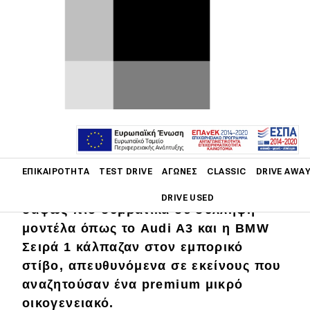
Στη βιομηχανία, πολλές φορές οι
νεωτερισμοί δεν αρκούν για την
εμπορική επιτυχία. Όπως για
παράδειγμα, οι δύο πρώτες γενιές της
Mercedes-Benz A-Class που είχαν
πολυμορφικό χαρακτήρα, και
ξεχώριζαν σε παθητική ασφάλεια χάρη
Main navigation
στο πάτωμα τύπου «σάντουιτς» που
ΕΠΙΚΑΙΡΌΤΗΤΑ
TEST DRIVE
ΑΓΏΝΕΣ
CLASSIC
DRIVE AWA
χρησιμοποιούσαν. Την ίδια ώρα,
DRIVE USED
σαφώς πιο συμβατικά σε σύλληψη
μοντέλα όπως το Audi A3 και η BMW
Main navigation
Επικαιρότητα
Σειρά 1 κάλπαζαν στον εμπορικό
στίβο, απευθυνόμενα σε εκείνους που
Νέα μοντέλα
αναζητούσαν ένα premium μικρό
οικογενειακό.
Πρωτότυπα