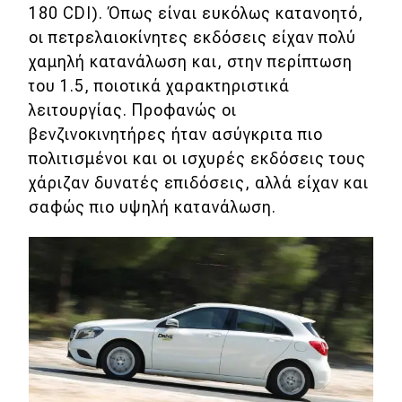
180 CDI). Όπως είναι ευκόλως κατανοητό,
Αγώνες
οι πετρελαιοκίνητες εκδόσεις είχαν πολύ
χαμηλή κατανάλωση και, στην περίπτωση
Formula 1
του 1.5, ποιοτικά χαρακτηριστικά
λειτουργίας. Προφανώς οι
WRC
βενζινοκινητήρες ήταν ασύγκριτα πιο
Motorsport
πολιτισμένοι και οι ισχυρές εκδόσεις τους
χάριζαν δυνατές επιδόσεις, αλλά είχαν και
σαφώς πιο υψηλή κατανάλωση.
Eco
Νέα
Τεχνολογία
Mobility
Σταθμοί φόρτισης