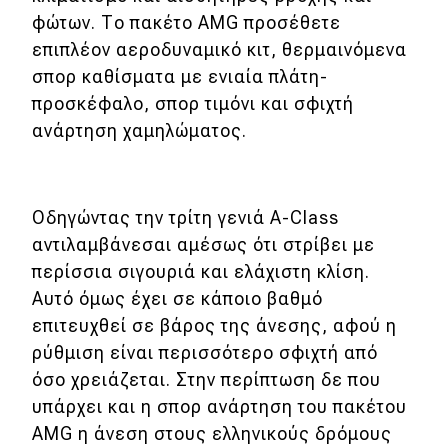
φώτων. Το πακέτο AMG προσέθετε
Συμβουλές
επιπλέον αεροδυναμικό κιτ, θερμαινόμενα
σπορ καθίσματα με ενιαία πλάτη-
ΚΤΕΟ
προσκέφαλο, σπορ τιμόνι και σφιχτή
Οδική βοήθεια
ανάρτηση χαμηλώματος.
eDRIVE
Οδηγώντας την τρίτη γενιά A-Class
DRIVE USED
αντιλαμβάνεσαι αμέσως ότι στρίβει με
περίσσια σιγουριά και ελάχιστη κλίση.
Αυτό όμως έχει σε κάποιο βαθμό
επιτευχθεί σε βάρος της άνεσης, αφού η
ρύθμιση είναι περισσότερο σφιχτή από
όσο χρειάζεται. Στην περίπτωση δε που
υπάρχει και η σπορ ανάρτηση του πακέτου
AMG η άνεση στους ελληνικούς δρόμους