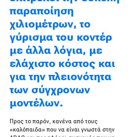
παραποίηση
MOTO
χιλιομέτρων, το
Μεταχειρισμένο
γύρισμα του κοντέρ
Οδηγός αγοράς
με άλλα λόγια, με
Συμβουλές
ελάχιστο κόστος και
για την πλειονότητα
Χρηστικά
των σύγχρονων
Συμβουλές
μοντέλων.
ΚΤΕΟ
Οδική βοήθεια
Προς το παρόν, κανένα από τους
«καλόπαιδα» που να είναι γνωστά στην