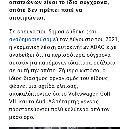
απατεώνων είναι το ίδιο σύγχρονα,
Απόψεις
οπότε δεν πρέπει ποτέ να
υποτιμώνται.
Test Drive
Σε έρευνα που δημοσιεύθηκε (και
αναδημοσιεύσαμε
) τον Αύγουστο του 2021,
Δοκιμή
η γερμανική λέσχη αυτοκινήτων ADAC είχε
Αποστολή
αναδείξει ότι τα περισσότερα σύγχρονα
αυτοκίνητα παρέμεναν ιδιαίτερα ευάλωτα
Συγκρίνουμε
σε αυτή την απάτη. Σήμερα ωστόσο, ο
ίδιος διάσημος οργανισμός του είδους
φέρνει μια αχτίδα ελπίδας,
Αγώνες
αποκαλύπτοντας ότι το Volkswagen Golf
Formula 1
VIII και το Audi A3 τέταρτης γενεάς
προστατεύονται πολύ καλύτερα από τον
WRC
μέσο όρο.
Motorsport