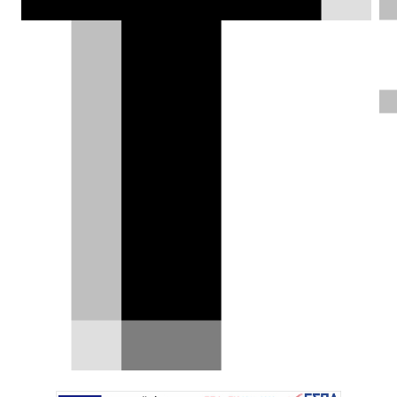
χιλιομέτρων σε ένα σύγχρονο IX είναι
συχνά ακόμα εύκολη. Αλλά η γερμανική
λέσχη ADAC διαπίστωσε ότι το
οδόμετρο των VW Golf VIII και Audi A3
ήταν ιδιαίτερα καλά προστατευμένο.
Ηλίας Γερονικολός |
27.09.2022