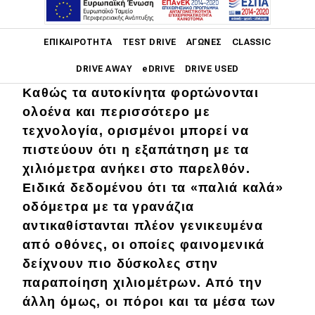
Main navigation
ΕΠΙΚΑΙΡΌΤΗΤΑ
TEST DRIVE
ΑΓΏΝΕΣ
CLASSIC
DRIVE AWAY
eDRIVE
DRIVE USED
Καθώς τα αυτοκίνητα φορτώνονται
Main navigation
ολοένα και περισσότερο με
Επικαιρότητα
τεχνολογία, ορισμένοι μπορεί να
Νέα μοντέλα
πιστεύουν ότι η εξαπάτηση με τα
χιλιόμετρα ανήκει στο παρελθόν.
Πρωτότυπα
Ειδικά δεδομένου ότι τα «παλιά καλά»
Ελλάδα
οδόμετρα με τα γρανάζια
αντικαθίστανται πλέον γενικευμένα
Κόσμος
από οθόνες, οι οποίες φαινομενικά
Τεχνολογία
δείχνουν πιο δύσκολες στην
παραποίηση χιλιομέτρων. Από την
Ασφάλεια
άλλη όμως, οι πόροι και τα μέσα των
Αγορά