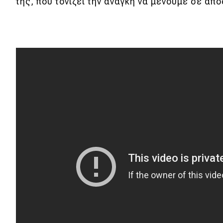
Αγώνες
της, που τονίζει την ανάγκη να μένουμε σε απ
Formula 1
WRC
Motorsport
Eco
Νέα
Τεχνολογία
Mobility
Σταθμοί φόρτισης
Classic