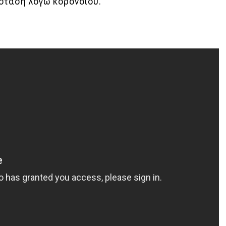
όσταση λόγω κορονοϊού.