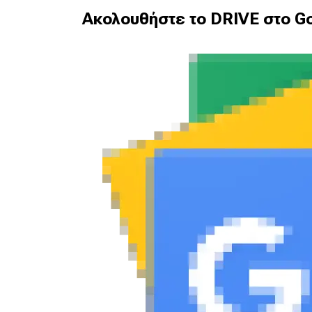
Συμβουλές
Ακολουθήστε το DRIVE στο Go
ΚΤΕΟ
Οδική βοήθεια
eDRIVE
DRIVE USED