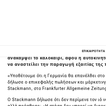
Main navigati
Η Volkswagen αναμένει ότι η αγορά αυτοκ
ΕΠΙΚΑΙΡΌΤΗΤΑ
ανακάμψει το καλοκαίρι, αφού η αυτοκινη
να αναστείλει την παραγωγή εξαιτίας της
Main navigation
Επικαιρότητα
«Υποθέτουμε ότι η Γερμανία θα επανέλθει στο 
δήλωσε ο επικεφαλής πωλήσεων και μάρκετινγ
Νέα μοντέλα
Stackmann, στο Frankfurter Allgemeine Zeitun
Πρωτότυπα
Ο Stackmann δήλωσε ότι δεν περίμενε τον ιό 
Ελλάδα
αλλά πρόσθεσε: «Η στάση δεν μπορεί να διαρκ