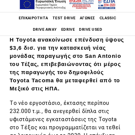
Main navigation
ΕΠΙΚΑΙΡΌΤΗΤΑ
TEST DRIVE
ΑΓΏΝΕΣ
CLASSIC
DRIVE AWAY
EDRIVE
DRIVE USED
Η Toyota ανακοίνωσε επένδυση ύψους
Main navigation
$3,6 δισ. για την κατασκευή νέας
Επικαιρότητα
μονάδας παραγωγής στο San Antonio
Νέα μοντέλα
του Τέξας, επιβεβαιώνοντας ότι μέρος
της παραγωγής του δημοφιλούς
Πρωτότυπα
Toyota Tacoma θα μεταφερθεί από το
Ελλάδα
Μεξικό στις ΗΠΑ.
Κόσμος
Το νέο εργοστάσιο, έκτασης περίπου
Τεχνολογία
232.000 τ.μ., θα ανεγερθεί δίπλα στις
υφιστάμενες εγκαταστάσεις της Toyota
Ασφάλεια
στο Τέξας και προγραμματίζεται να τεθεί
Αγορά