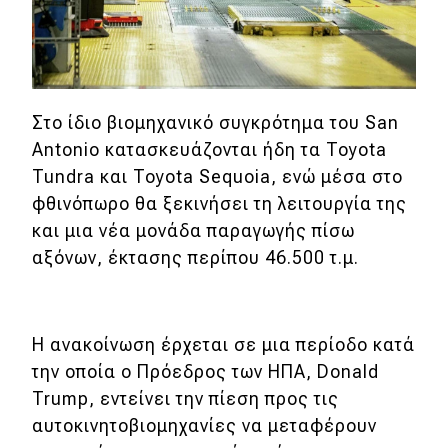
MOTO
Μεταχειρισμένο
Στο ίδιο βιομηχανικό συγκρότημα του San
Οδηγός αγοράς
Antonio κατασκευάζονται ήδη τα Toyota
Tundra και Toyota Sequoia, ενώ μέσα στο
Συμβουλές
φθινόπωρο θα ξεκινήσει τη λειτουργία της
και μια νέα μονάδα παραγωγής πίσω
Χρηστικά
αξόνων, έκτασης περίπου 46.500 τ.μ.
Συμβουλές
ΚΤΕΟ
Η ανακοίνωση έρχεται σε μια περίοδο κατά
την οποία ο Πρόεδρος των ΗΠΑ, Donald
Οδική βοήθεια
Trump, εντείνει την πίεση προς τις
αυτοκινητοβιομηχανίες να μεταφέρουν