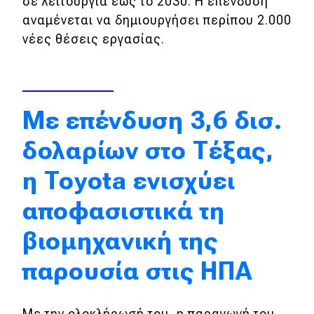
σε λειτουργία έως το 2030. Η επένδυση
αναμένεται να δημιουργήσει περίπου 2.000
Απόψεις
νέες θέσεις εργασίας.
Test Drive
Δοκιμή
Με επένδυση 3,6 δισ.
Αποστολή
δολαρίων στο Τέξας,
Συγκρίνουμε
η Toyota ενισχύει
αποφασιστικά τη
Αγώνες
βιομηχανική της
Formula 1
παρουσία στις ΗΠΑ
WRC
Motorsport
Με την ολοκλήρωσή του, η παραγωγή του