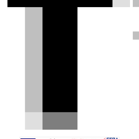
2.000 θέσεις εργασίας και μεταφέρει
μέρος της παραγωγής του Tacoma από
το Μεξικό, σε μια κίνηση που
συνδέεται με τη νέα εμπορική πολιτική
των ΗΠΑ.
Χρήστος Παπαχριστόπουλος |
07.07.2026