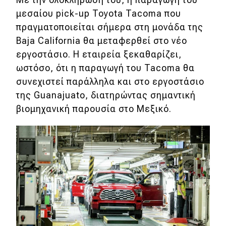
μεσαίου pick-up Toyota Tacoma που
Eco
πραγματοποιείται σήμερα στη μονάδα της
Baja California θα μεταφερθεί στο νέο
Νέα
εργοστάσιο. Η εταιρεία ξεκαθαρίζει,
Τεχνολογία
ωστόσο, ότι η παραγωγή του Tacoma θα
συνεχιστεί παράλληλα και στο εργοστάσιο
Mobility
της Guanajuato, διατηρώντας σημαντική
Σταθμοί φόρτισης
βιομηχανική παρουσία στο Μεξικό.
Classic
Νέα
Παρουσιάσεις
DRIVE Away