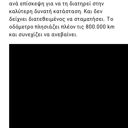
ανά επίσκεψη για να τη διατηρεί στην
Νέα
καλύτερη δυνατή κατάσταση. Και δεν
Τεχνολογία
δείχνει διατεθειμένος να σταματήσει. Το
Mobility
οδόμετρο πλησιάζει πλέον τις 800.000 km
και συνεχίζει να ανεβαίνει.
Σταθμοί φόρτισης
Classic
Νέα
Παρουσιάσεις
DRIVE Away
MOTO