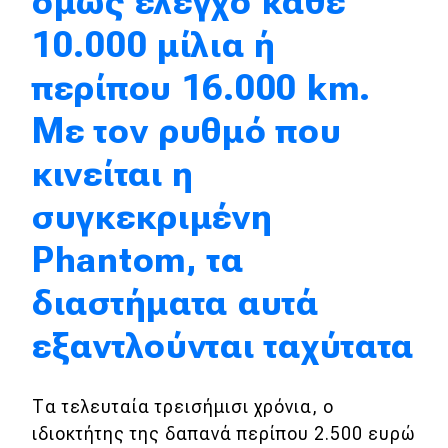
όμως έλεγχο κάθε
Test Drive
10.000 μίλια ή
Δοκιμή
περίπου 16.000 km.
Αποστολή
Με τον ρυθμό που
Συγκρίνουμε
κινείται η
συγκεκριμένη
Αγώνες
Phantom, τα
Formula 1
διαστήματα αυτά
WRC
εξαντλούνται ταχύτατα
Motorsport
Τα τελευταία τρεισήμισι χρόνια, ο
Eco
ιδιοκτήτης της δαπανά περίπου 2.500 ευρώ