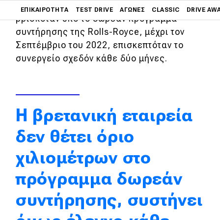
Main navigation
αποστάσεων. Τόσα πολλά, ώστε όσο
ΕΠΙΚΑΙΡΌΤΗΤΑ
TEST DRIVE
ΑΓΏΝΕΣ
CLASSIC
DRIVE AW
βρισκόταν υπό το δωρεάν πρόγραμμα
συντήρησης της Rolls-Royce, μέχρι τον
Main navigation
Επικαιρότητα
Σεπτέμβριο του 2022, επισκεπτόταν το
συνεργείο σχεδόν κάθε δύο μήνες.
Νέα μοντέλα
Πρωτότυπα
Ελλάδα
Η βρετανική εταιρεία
Κόσμος
δεν θέτει όριο
Τεχνολογία
χιλιομέτρων στο
Ασφάλεια
πρόγραμμα δωρεάν
Αγορά
συντήρησης, συστήνει
Απόψεις