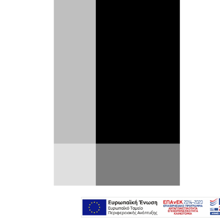
Από τότε που οι δημοπρασίες
αυτοκινήτων μεταφέρθηκαν στο
διαδίκτυο και οι «garage queen»
ιστορίες έγιναν κοινό θέαμα, οι
πραγματικοί petrolheads νιώθουμε ένα
μικρό σφίξιμο. Μια Rolls-Royce
Phantom, όμως, ακολουθεί τον
ακριβώς αντίθετο δρόμο σε σχέση με
όσα αυτοκίνητα τρυπώνουν σε
κλιματιζόμενα γκαράζ,
περιμένοντας
τον επόμενο συλλέκτη.
Από το 2018 που βγήκε στους δρόμους,
η
βρετανική λιμουζίνα
γράφει χιλιόμετρα με
ρυθμό επαγγελματία οδηγού μεγάλων