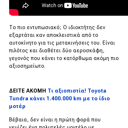
Μεταχειρισμένο
Οδηγός αγοράς
Το πιο εντυπωσιακό; Ο ιδιοκτήτης δεν
Συμβουλές
εξαρτάται καν αποκλειστικά από το
αυτοκίνητο για τις μετακινήσεις του. Είναι
Χρηστικά
πιλότος και διαθέτει δύο αεροσκάφη,
γεγονός που κάνει το κατόρθωμα ακόμη πιο
Συμβουλές
αξιοσημείωτο.
ΚΤΕΟ
Οδική βοήθεια
ΔΕΙΤΕ ΑΚΟΜΗ
Τι αξιοπιστία! Toyota
Tundra κάνει 1.400.000 km με το ίδιο
μοτέρ
eDRIVE
Βέβαια, δεν είναι η πρώτη φορά που
DRIVE USED
γεμίζει ένα πολυτελές μοντέλο με