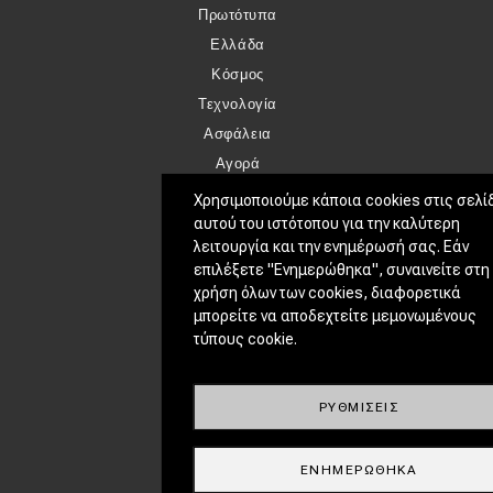
Πρωτότυπα
Ελλάδα
Κόσμος
Τεχνολογία
Ασφάλεια
Αγορά
Απόψεις
Χρησιμοποιούμε κάποια cookies στις σελί
αυτού του ιστότοπου για την καλύτερη
λειτουργία και την ενημέρωσή σας. Εάν
TEST DRIVE
επιλέξετε "Ενημερώθηκα", συναινείτε στη
Δοκιμή
χρήση όλων των cookies, διαφορετικά
Αποστολή
μπορείτε να αποδεχτείτε μεμονωμένους
τύπους cookie.
Συγκρίνουμε
ΑΓΏΝΕΣ
ΡΥΘΜΊΣΕΙΣ
Formula 1
WRC
ΕΝΗΜΕΡΏΘΗΚΑ
Motorsport