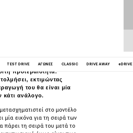
ΦΩΤΟΓΡΑΦΙΕΣ
ίδηση, από την άποψη ότι
στών επενδύουν κυρίως σε
on
υξη της ηλεκτρικής τους
TEST DRIVE
ΑΓΏΝΕΣ
CLASSIC
DRIVE AWAY
eDRIVE
ρίτη προτεραιότητα.
 τολμήσει, εκτιμώντας
ραγωγή του θα είναι μία
ν κάτι ανάλογο.
μετασχηματιστεί στο μοντέλο
ι μία εικόνα για τη σειρά των
α πάρει τη σειρά του μετά το