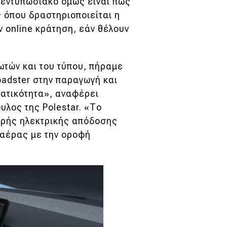
ο εντυπωσιακό όμως είναι πως
ς όπου δραστηριοποιείται η
 online κράτηση, εάν θέλουν
ωτών και του τύπου, πήραμε
oadster στην παραγωγή και
ματικότητα», αναφέρει
υλος της Polestar. «Το
χυρής ηλεκτρικής απόδοσης
 αέρας με την οροφή