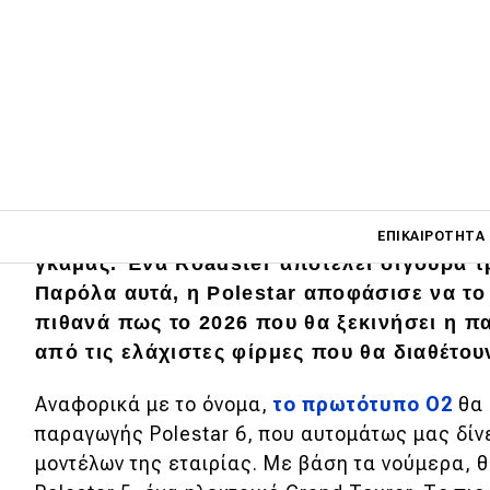
Αυτό αποτελεί μία αρκετά ενδιαφέρουσα ε
η συντριπτική πλειοψηφία των κατασκευα
Main navigati
αμαξώματα SUV, σε ό,τι αφορά στην ανάπτ
ΕΠΙΚΑΙΡΌΤΗΤΑ
γκάμας. Ένα Roadster αποτελεί σίγουρα τ
Παρόλα αυτά, η Polestar αποφάσισε να το
πιθανά πως το 2026 που θα ξεκινήσει η πα
Main navigation
Επικαιρότητα
από τις ελάχιστες φίρμες που θα διαθέτου
Νέα μοντέλα
Αναφορικά με το όνομα,
το πρωτότυπο O2
θα 
παραγωγής Polestar 6, που αυτομάτως μας δίνε
Πρωτότυπα
μοντέλων της εταιρίας. Με βάση τα νούμερα, θ
Ελλάδα