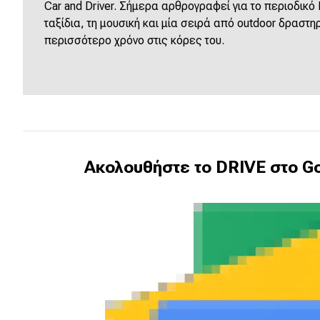
Συμβουλές
Car and Driver. Σήμερα αρθρογραφεί για το περιοδικό
ταξίδια, τη μουσική και μία σειρά από outdoor δραστη
ΚΤΕΟ
περισσότερο χρόνο στις κόρες του.
Οδική βοήθεια
eDRIVE
DRIVE USED
Ακολουθήστε το DRIVE στο Go