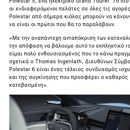
Polestar 5, ένα ηλεκτρικό Grand Tourer. Το πι
Κόσμος
οι ενδιαφερόμενοι πελάτες σε όλες τις αγορέ
Polestar από σήμερα κιόλας μπορούν να κάνουν
Τεχνολογία
να είναι οι πρώτοι που θα το παραλάβουν.
Ασφάλεια
«Με την αναπάντεχη ανταπόκριση των καταναλ
Αγορά
την απόφαση να βάλουμε αυτό το εκπληκτικό r
Απόψεις
είμαι πολύ ενθουσιασμένος που το κάνω πραγ
σχετικά ο Thomas Ingenlath, Διευθύνων Σύμβο
Polestar 6 είναι ένας τέλειος συνδυασμός ισ
Test Drive
και της συγκίνησης που προσφέρει ο καθαρός
κατεβασμένη».
Δοκιμή
Αποστολή
Συγκρίνουμε