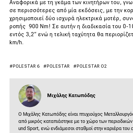
Αναφορικά με τη γκάμα των κινητήρων του, γνω
Νέα
σε περισσότερες από μία εκδόσεις, με την κο
χρησιμοποιεί δύο ισχυρά ηλεκτρικά μοτέρ, συν
Παρουσιάσεις
ροπής 900 Nm! Σε αυτήν η διαδικασία του 0-1
εντός 3,2“ ενώ η τελική ταχύτητα θα περιορίζε
DRIVE Away
km/h.
MOTO
POLESTAR 6
POLESTAR
POLESTAR O2
Μεταχειρισμένο
Οδηγός αγοράς
Μιχάλης Κατωπόδης
Συμβουλές
Ο Μιχάλης Κατωπόδης είναι πτυχιούχος Μεταλλουργός
Χρηστικά
από μικρός καταπιάστηκε με το χώρο των περιοδικών α
und Sport, ενώ ενδιάμεσοι σταθμοί στην καριέρα του