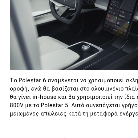
Αγώνες
Formula 1
WRC
Motorsport
Eco
Νέα
Το Polestar 6 αναμένεται να χρησιμοποιεί σκλ
Τεχνολογία
οροφή, ενώ θα βασίζεται στο αλουμινένιο πλαί
θα γίνει in-house και θα χρησιμοποιεί την ίδια
Mobility
800V με το Polestar 5. Αυτό συνεπάγεται γρήγ
Σταθμοί φόρτισης
μειωμένες απώλειες κατά τη μεταφορά ενέργε
Classic