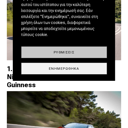
αυτού του ιστότοπου για την καλύτερη
λειτουργία και την ενημέρωσή σας. Εάν
επιλέξετε "Ενημερώθηκα", συναινείτε στη
χρήση όλων των cookies, διαφορετικά
μπορείτε να αποδεχτείτε μεμονωμένους
τύπους cookie.
ΡΥΘΜΊΣΕΙΣ
1.980 km με ένα ρεζερβουάρ! Το
ΕΝΗΜΕΡΏΘΗΚΑ
Nissan Qashqai μπήκε στα
Guinness