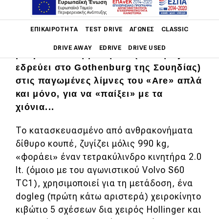
Ο chief engineer της Cyan Racing
team, Mattias Evensson, πήρε το
Main navigation
ειδικά κατασκευασμένο Volvo P1800
ΕΠΙΚΑΙΡΌΤΗΤΑ
TEST DRIVE
ΑΓΏΝΕΣ
CLASSIC
της ομάδας του, ταξίδεψε 1.000 km
DRIVE AWAY
EDRIVE
DRIVE USED
μακριά από τη βάση του (σ.σ: η Cyan
εδρεύει στο Gothenburg της Σουηδίας)
Main navigation
στις παγωμένες λίμνες του «Are» απλά
Επικαιρότητα
και μόνο, για να «παίξει» με τα
Νέα μοντέλα
χιόνια...
Πρωτότυπα
To κατασκευασμένο από ανθρακονήματα
Ελλάδα
δίθυρο κουπέ, ζυγίζει μόλις 990 kg,
«φοράει» έναν τετρακύλινδρο κινητήρα 2.0
Κόσμος
lt. (όμοιο με του αγωνιστικού Volvo S60
Τεχνολογία
TC1), χρησιμοποιεί για τη μετάδοση, ένα
dogleg (πρώτη κάτω αριστερά) χειροκίνητο
Ασφάλεια
κιβώτιο 5 σχέσεων δια χειρός Hollinger και
Αγορά