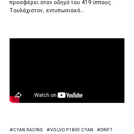
προσφέρει στον οδηγό του 419 ίππους.
Απόψεις
Τουλάχιστον, εντυπωσιακό...
Test Drive
Δοκιμή
Αποστολή
Συγκρίνουμε
Αγώνες
Formula 1
WRC
Motorsport
CYAN RACING
VOLVO P1800 CYAN
DRIFT