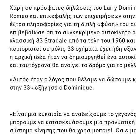
Αγώνες
Χάρη σε πρόσφατες δηλώσεις του Larry Domini
Formula 1
Romeo και επικεφαλής των επιχειρήσεων στην
έξτρα πληροφορίες για τη διπλή «φύση» του αυ
WRC
επιβεβαίωσε ότι το συγκεκριμένο αυτοκίνητο α
Motorsport
κλασσική 33 Stradale από τα τέλη του 1960 και
περιοριστεί σε μόλις 33 οχήματα έχει ήδη εξα
η αρχική ιδέα ήταν να δημιουργηθεί ένα αυτοκ
Eco
και ταυτόχρονα θα ανοίγει το δρόμο για το μέλ
Νέα
«Αυτός ήταν ο λόγος που θέλαμε να δώσουμε κα
Τεχνολογία
στην 33» εξήγησε ο Dominique.
Mobility
Σταθμοί φόρτισης
«Είναι μια ευκαιρία να αναδείξουμε το γεγονός
μπορούμε να κατασκευάσουμε μια πραγματική 
Classic
σύστημα κίνησης που θα χρησιμοποιεί. Θα είμ