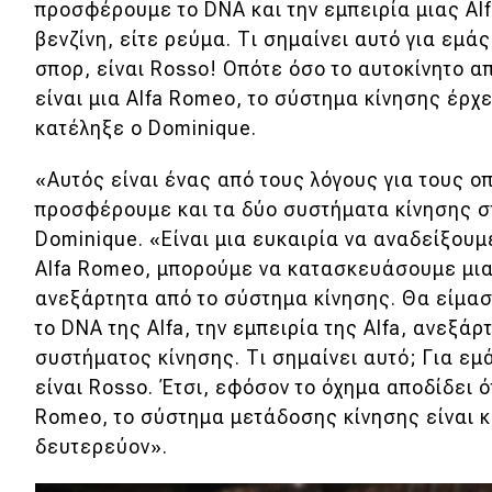
προσφέρουμε το DNA και την εμπειρία μιας Al
Νέα
βενζίνη, είτε ρεύμα. Τι σημαίνει αυτό για εμάς;
σπορ, είναι Rosso! Οπότε όσο το αυτοκίνητο απ
Παρουσιάσεις
είναι μια Alfa Romeo, το σύστημα κίνησης έρχ
κατέληξε ο Dominique.
DRIVE Away
«Αυτός είναι ένας από τους λόγους για τους ο
προσφέρουμε και τα δύο συστήματα κίνησης σ
MOTO
Dominique. «Είναι μια ευκαιρία να αναδείξουμε
Μεταχειρισμένο
Alfa Romeo, μπορούμε να κατασκευάσουμε μια
ανεξάρτητα από το σύστημα κίνησης. Θα είμα
Οδηγός αγοράς
το DNA της Alfa, την εμπειρία της Alfa, ανεξάρ
συστήματος κίνησης. Τι σημαίνει αυτό; Για εμάς
Συμβουλές
είναι Rosso. Έτσι, εφόσον το όχημα αποδίδει ότ
Romeo, το σύστημα μετάδοσης κίνησης είναι κ
Χρηστικά
δευτερεύον».