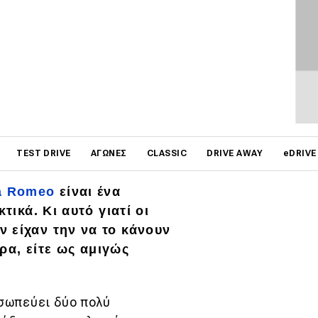
on
TEST DRIVE
ΑΓΏΝΕΣ
CLASSIC
DRIVE AWAY
eDRIVE
a Romeo
είναι ένα
τικά. Κι αυτό γιατί οι
 είχαν την να το κάνουν
ήρα, είτε ως αμιγώς
οσωπεύει δύο πολύ