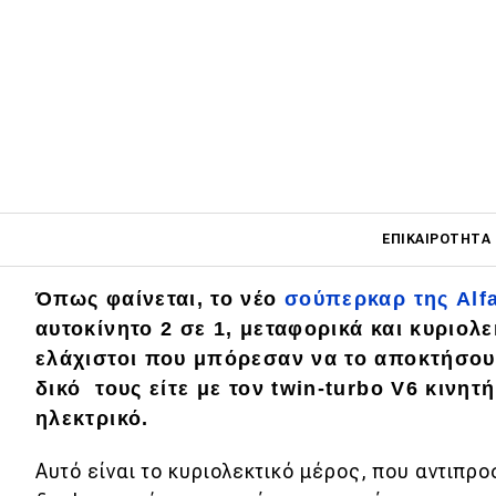
Main navigati
ΕΠΙΚΑΙΡΌΤΗΤΑ
Όπως φαίνεται, το νέο
σούπερκαρ της Alf
αυτοκίνητο 2 σε 1, μεταφορικά και κυριολεκ
Main navigation
Επικαιρότητα
ελάχιστοι που μπόρεσαν να το αποκτήσουν
δικό τους είτε με τον twin-turbo V6 κινητ
Νέα μοντέλα
ηλεκτρικό.
Πρωτότυπα
Αυτό είναι το κυριολεκτικό μέρος, που αντιπρ
Ελλάδα