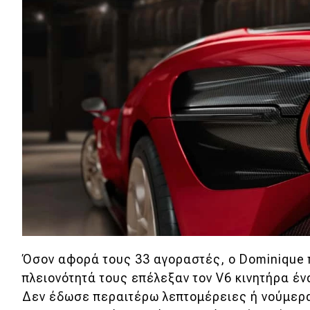
Συμβουλές
ΚΤΕΟ
Οδική βοήθεια
eDRIVE
DRIVE USED
Όσον αφορά τους 33 αγοραστές, ο Dominique
πλειονότητά τους επέλεξαν τον V6 κινητήρα έν
Δεν έδωσε περαιτέρω λεπτομέρειες ή νούμερα 