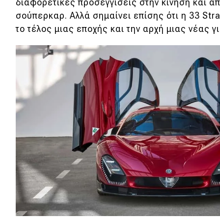
διαφορετικές προσεγγίσεις στην κίνηση και απ
Κόσμος
σούπερκαρ. Αλλά σημαίνει επίσης ότι η 33 Str
το τέλος μιας εποχής και την αρχή μιας νέας γ
Τεχνολογία
Ασφάλεια
Αγορά
Απόψεις
Test Drive
Δοκιμή
Αποστολή
Συγκρίνουμε