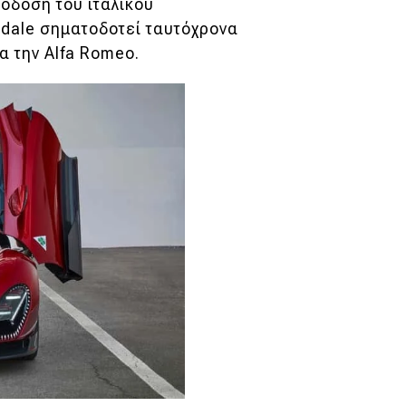
όδοση του ιταλικού
adale σηματοδοτεί ταυτόχρονα
ια την Alfa Romeo.