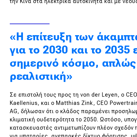
την Κίνα στα ηλεκτρικά αυτοκίνητα και με νέο
Κόσμος
Τεχνολογία
Ασφάλεια
«Η επίτευξη των άκαμπ
Αγορά
για το 2030 και το 2035 
Απόψεις
σημερινό κόσμο, απλώς
ρεαλιστική»
Test Drive
Δοκιμή
Σε επιστολή τους προς τη von der Leyen, ο CE
Kaellenius, και ο Matthias Zink, CEO Powertrai
Αποστολή
AG, δήλωσαν ότι ο κλάδος παραμένει προσηλωμ
Συγκρίνουμε
κλιματική ουδετερότητα το 2050. Ωστόσο, υπογ
κατασκευαστές αντιμετωπίζουν πλέον σχεδόν 
για μπαταρίες, ανεπαρκές δίκτυο φόρτισης, 