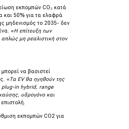
-μείωση εκπομπών CO₂ κατά
α και 50% για τα ελαφρά
ης μηδενισμός το 2035- δεν
ένα.
«Η επίτευξη των
ι απλώς μη ρεαλιστική στον
 μπορεί να βασιστεί
ις.
«Τα EV θα ηγηθούν της
plug-in hybrid, range
 καύσης, υδρογόνο και
 επιστολή.
ρύθμιση εκπομπών CO2 για