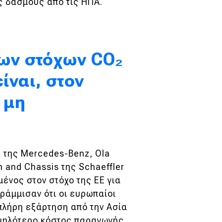
υς δασμούς από τις ΗΠΑ.
των στόχων CO₂
είναι, στον
 μη
O της Mercedes-Benz, Ola
n and Chassis της Schaeffler
ένος στον στόχο της ΕΕ για
ράμμισαν ότι οι ευρωπαίοι
πλήρη εξάρτηση από την Ασία
υψηλότερο κόστος παραγωγής