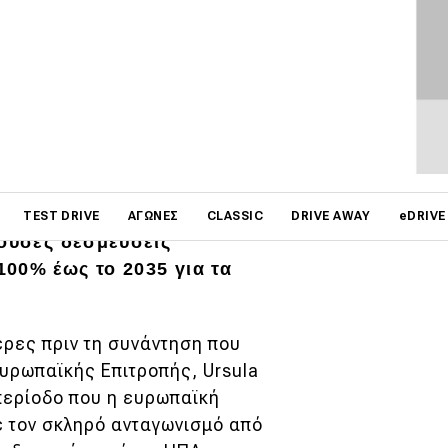
 οι προμηθευτές τους
on
εξετάσει τους στόχους
TEST DRIVE
ΑΓΏΝΕΣ
CLASSIC
DRIVE AWAY
eDRIVE
ύουσες δεσμεύσεις
00% έως το 2035 για τα
έρες πριν τη συνάντηση που
Ευρωπαϊκής Επιτροπής, Ursula
 περίοδο που η ευρωπαϊκή
ε τον σκληρό ανταγωνισμό από