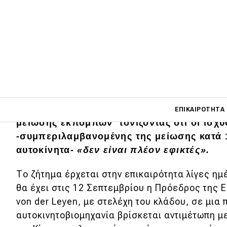
Οι ευρωπαϊκές αυτοκινητοβιομηχανίες και
Main navigati
ζητούν από την Ευρωπαϊκή Ένωση να επαν
ΕΠΙΚΑΙΡΌΤΗΤΑ
μείωσης εκπομπών τονίζοντας ότι οι ισχ
-συμπεριλαμβανομένης της μείωσης κατά 1
αυτοκίνητα-
«δεν είναι πλέον εφικτές».
Main navigation
Επικαιρότητα
Το ζήτημα έρχεται στην επικαιρότητα λίγες ημ
Νέα μοντέλα
θα έχει στις 12 Σεπτεμβρίου η Πρόεδρος της 
von der Leyen, με στελέχη του κλάδου, σε μια
Πρωτότυπα
αυτοκινητοβιομηχανία βρίσκεται αντιμέτωπη μ
Ελλάδα