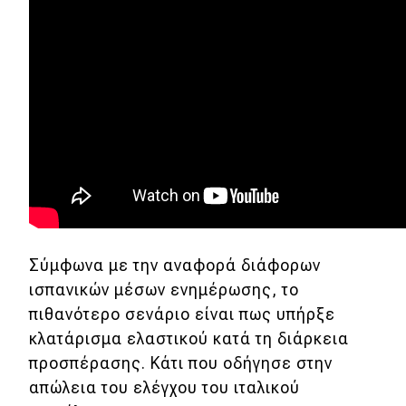
Test Drive
Δοκιμή
Αποστολή
Συγκρίνουμε
Αγώνες
Formula 1
Σύμφωνα με την αναφορά διάφορων
WRC
ισπανικών μέσων ενημέρωσης, το
Motorsport
πιθανότερο σενάριο είναι πως υπήρξε
κλατάρισμα ελαστικού κατά τη διάρκεια
προσπέρασης. Κάτι που οδήγησε στην
Eco
απώλεια του ελέγχου του ιταλικού