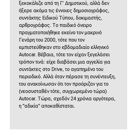
ξεκοκάλιζε από τη Γ' Δημοτικού, αλλά δεν
ήξερε ακόμα τις έννοιες δημοσιογράφος,
συντάκτης Ειδικού Τύπου, δοκιμαστής,
αρθρογράφος. Το παιδικό όνειρο
πραγματοποιήθηκε εκείνο τον μακρινό
Γενάρη του 2000, τότε που τον
εμπιστεύθηκαν στο εβδομαδιαίο ελληνικό
Autocar. Βέβαια, τότε τον είχαν ξεγελάσει
τρόπον τινά: είχε διαβάσει μια αγγελία για
συντάκτες στο Drive, το αγαπημένο του
περιοδικό. Αλλά όταν πέρασε τη συνέντευξη,
του ανακοίνωσαν ότι τον προόριζαν για το
(νεοσυσταθέν τότε, συγχωρεμένο τώρα)
Autocar. Τώρα, σχεδόν 24 χρόνια αργότερα,
η "αδικία" αποκαθίσταται.