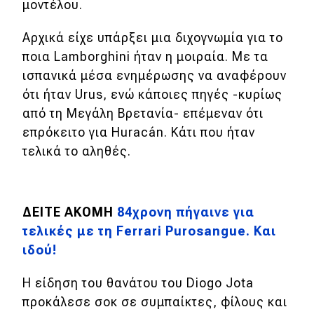
μοντέλου.
Νέα
Αρχικά είχε υπάρξει μια διχογνωμία για το
Τεχνολογία
ποια Lamborghini ήταν η μοιραία. Με τα
Mobility
ισπανικά μέσα ενημέρωσης να αναφέρουν
Σταθμοί φόρτισης
ότι ήταν Urus, ενώ κάποιες πηγές -κυρίως
από τη Μεγάλη Βρετανία- επέμεναν ότι
επρόκειτο για Huracán. Κάτι που ήταν
Classic
τελικά το αληθές.
Νέα
Παρουσιάσεις
ΔΕΙΤΕ ΑΚΟΜΗ
84χρονη πήγαινε για
τελικές με τη Ferrari Purosangue. Και
ιδού!
DRIVE Away
Η είδηση του θανάτου του Diogo Jota
MOTO
προκάλεσε σοκ σε συμπαίκτες, φίλους και