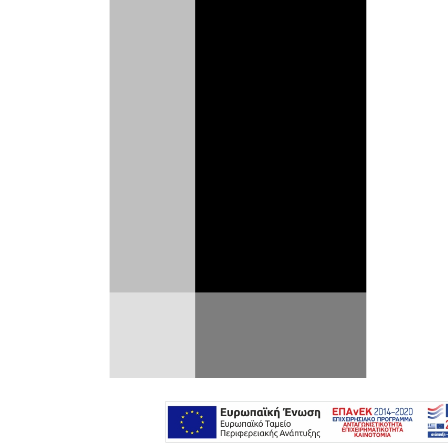
Ο τραγικός θάνατος του
ποδοσφαιριστή Diogo Jota και του
αδελφού του André Silva συγκλόνισε
τη φίλαθλη κοινότητα.
Το δυστύχημα συνέβη στην Ισπανία, όταν
το σούπερκαρ που οδηγούσε, μια
Lamborghini Huracán, εξετράπη της
πορείας του κατά τη διάρκεια
προσπεράσματος. Συνετρίβη με
σφοδρότητα στις μπαριέρες, με
αποτέλεσμα να τυλιχτεί στις φλόγες και να
καταλήξουν αμφότεροι οι ποδοσφαιριστές.
Ο Diogo Jota ήταν πιο διάσημος, ένεκα και
της καριέρας του στη Liverpool. Αλλά κι ο
αδερφός του ήταν επίσης