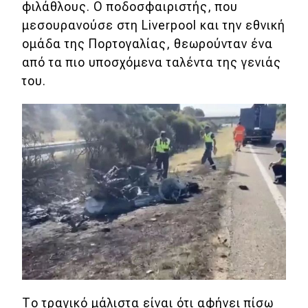
φιλάθλους. Ο ποδοσφαιριστής, που
Μεταχειρισμένο
μεσουρανούσε στη Liverpool και την εθνική
ομάδα της Πορτογαλίας, θεωρούνταν ένα
Οδηγός αγοράς
από τα πιο υποσχόμενα ταλέντα της γενιάς
Συμβουλές
του.
Χρηστικά
Συμβουλές
ΚΤΕΟ
Οδική βοήθεια
eDRIVE
DRIVE USED
Το τραγικό μάλιστα είναι ότι αφήνει πίσω