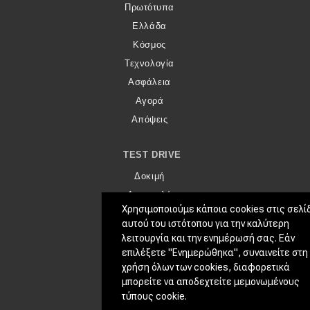
Πρωτότυπα
Ελλάδα
Κόσμος
Τεχνολογία
Ασφάλεια
Αγορά
Απόψεις
TEST DRIVE
Δοκιμή
Αποστολή
Χρησιμοποιούμε κάποια cookies στις σελί
Συγκρίνουμε
αυτού του ιστότοπου για την καλύτερη
λειτουργία και την ενημέρωσή σας. Εάν
ΑΓΏΝΕΣ
επιλέξετε "Ενημερώθηκα", συναινείτε στη
χρήση όλων των cookies, διαφορετικά
Formula 1
μπορείτε να αποδεχτείτε μεμονωμένους
WRC
τύπους cookie.
Motorsport