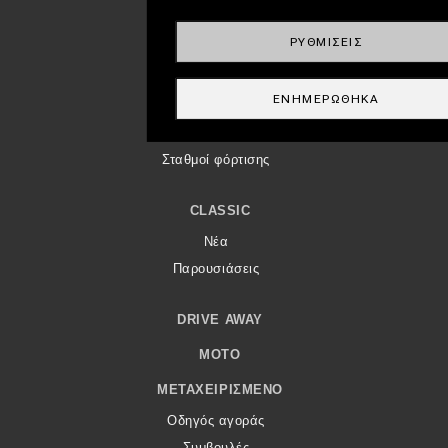
ΡΥΘΜΊΣΕΙΣ
ECO
Νέα
ΕΝΗΜΕΡΏΘΗΚΑ
Τεχνολογία
Mobility
Σταθμοί φόρτισης
CLASSIC
Νέα
Παρουσιάσεις
DRIVE AWAY
MOTO
ΜΕΤΑΧΕΙΡΙΣΜΈΝΟ
Οδηγός αγοράς
Συμβουλές