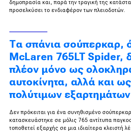
δημοπρασία και, παρά την τραγική της κατάστ
Κόσμος
προσελκύσει το ενδιαφέρον των πλειοδοτών.
Τεχνολογία
Ασφάλεια
Αγορά
Tα σπάνια σούπερκαρ, 
Απόψεις
McLaren 765LT Spider, 
πλέον μόνο ως ολοκλη
Test Drive
αυτοκίνητα, αλλά και ω
Δοκιμή
πολύτιμων εξαρτημάτων
Αποστολή
Συγκρίνουμε
Δεν πρόκειται για ένα συνηθισμένο σούπερκαρ
κατασκευάστηκε σε μόλις 765 αντίτυπα παγκοσ
τοποθετεί εξαρχής σε μια ιδιαίτερα κλειστή λ