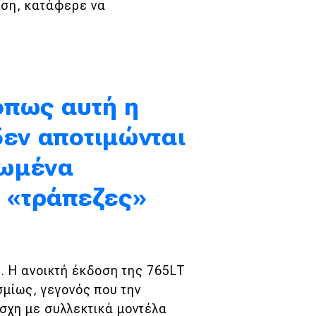
αση, κατάφερε να
όπως αυτή η
δεν αποτιμώνται
ρωμένα
ς «τράπεζες»
. Η ανοικτή έκδοση της 765LT
μίως, γεγονός που την
έσχη με συλλεκτικά μοντέλα