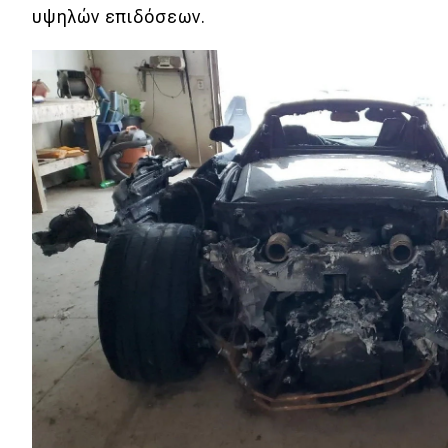
Αγώνες
υψηλών επιδόσεων.
Formula 1
WRC
Motorsport
Eco
Νέα
Τεχνολογία
Mobility
Σταθμοί φόρτισης
Classic