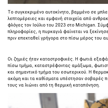
Νέα
Το συγκεκριμένο αυτοκίνητο, βαμμένο σε μπλε
Παρουσιάσεις
λεπτομέρειες και εμφανή στοιχεία από ανθρακ
φλόγες τον Ιούλιο του 2023 στο Michigan. Σύμ
πληροφορίες, η πυρκαγιά φαίνεται να ξεκίνησε
DRIVE Away
πριν επεκταθεί γρήγορα στο πίσω μέρος του αυ
MOTO
Μεταχειρισμένο
Οι ζημιές ήταν καταστροφικές. Η φωτιά εξαφά
πίσω τμήμα, καταστρέφοντας αμάξωμα, φωτιστ
Οδηγός αγοράς
και σημαντικό τμήμα του εσωτερικού. Η θερμο
ακόμη και τα καθίσματα υπέστησαν σοβαρές π
Συμβουλές
τους να λιώνει από τη θερμική καταπόνηση.
Χρηστικά