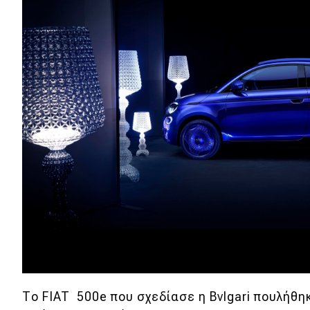
Αγώνες
Formula 1
WRC
Motorsport
Eco
Νέα
Τεχνολογία
Mobility
Σταθμοί φόρτισης
Το FIAT 500e που σχεδίασε η Bvlgari πουλήθηκ
Classic