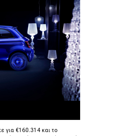
ε για €160.314 και το