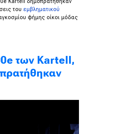
00e Kartell δημοπρατήθηκαν
όσεις του
εμβληματικού
παγκοσμίου φήμης οίκοι μόδας
0e των Kartell,
οπρατήθηκαν