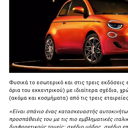
Συμβουλές
ΚΤΕΟ
Οδική βοήθεια
eDRIVE
DRIVE USED
Φυσικά το εσωτερικό και στις τρεις εκδόσεις 
όρια του εκκεντρικού) με ιδιαίτερα σχέδια, χρ
(ακόμα και κοσμήματα) από τις τρεις εταιρείες
«Είναι σπάνιο ένας κατασκευαστής αυτοκινήτων
προσπάθειές του με τις πιο εμβληματικές ιταλι
διαφορετικούς τομείς: σχέδιο μόδας, σχέδιο επ