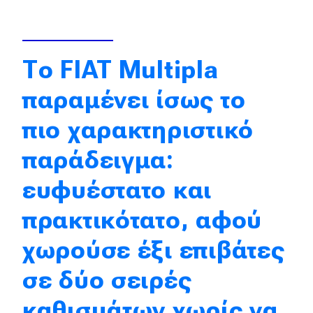
Απόψεις
Το FIAT Multipla
Test Drive
παραμένει ίσως το
Δοκιμή
πιο χαρακτηριστικό
Αποστολή
παράδειγμα:
Συγκρίνουμε
ευφυέστατο και
Αγώνες
πρακτικότατο, αφού
Formula 1
χωρούσε έξι επιβάτες
WRC
σε δύο σειρές
Motorsport
καθισμάτων χωρίς να