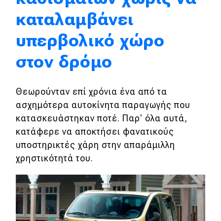
καταλαμβάνει
Eco
υπερβολικό χώρο
Νέα
στον δρόμο
Τεχνολογία
Mobility
Θεωρούνταν επί χρόνια ένα από τα
Σταθμοί φόρτισης
ασχημότερα αυτοκίνητα παραγωγής που
κατασκευάστηκαν ποτέ. Παρ' όλα αυτά,
κατάφερε να αποκτήσει φανατικούς
Classic
υποστηρικτές χάρη στην απαράμιλλη
χρηστικότητά του.
Νέα
Παρουσιάσεις
DRIVE Away