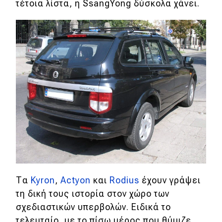
τέτοια λίστα, η SsangYong δύσκολα χάνει.
Τα
Kyron
,
Actyon
και
Rodius
έχουν γράψει
τη δική τους ιστορία στον χώρο των
σχεδιαστικών υπερβολών. Ειδικά το
τελευταίο, με το πίσω μέρος που θύμιζε