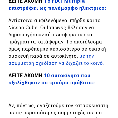
eDRIVE
ΔΕΙΤΕ ΑΚΟΜΗ
Το FIAT Multipla
επιστρέφει ως πανέμορφο ηλεκτρικό;
DRIVE USED
Αντίστοιχα αμφιλεγόμενο υπήρξε και το
Nissan Cube. Οι Ιάπωνες θέλησαν να
δημιουργήσουν κάτι διαφορετικό και
πράγματι τα κατάφεραν. Το αποτέλεσμα
όμως παρέπεμπε περισσότερο σε οικιακή
συσκευή παρά σε αυτοκίνητο,
με την
ασύμμετρη σχεδίαση να διχάζει το κοινό.
ΔΕΙΤΕ ΑΚΟΜΗ
10 αυτοκίνητα που
εξελίχθηκαν σε «μαύρα πρόβατα»
Αν, πάντως, αναζητούμε τον κατασκευαστή
με τις περισσότερες συμμετοχές σε μια