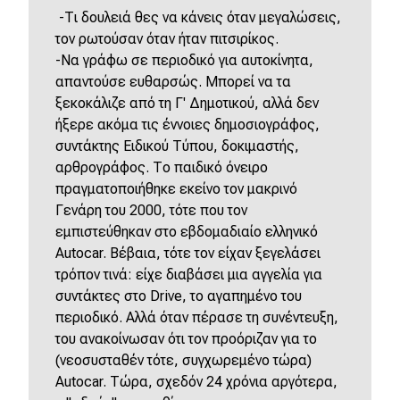
-Τι δουλειά θες να κάνεις όταν μεγαλώσεις,
τον ρωτούσαν όταν ήταν πιτσιρίκος.
-Να γράφω σε περιοδικό για αυτοκίνητα,
απαντούσε ευθαρσώς. Μπορεί να τα
ξεκοκάλιζε από τη Γ' Δημοτικού, αλλά δεν
ήξερε ακόμα τις έννοιες δημοσιογράφος,
συντάκτης Ειδικού Τύπου, δοκιμαστής,
αρθρογράφος. Το παιδικό όνειρο
πραγματοποιήθηκε εκείνο τον μακρινό
Γενάρη του 2000, τότε που τον
εμπιστεύθηκαν στο εβδομαδιαίο ελληνικό
Autocar. Βέβαια, τότε τον είχαν ξεγελάσει
τρόπον τινά: είχε διαβάσει μια αγγελία για
συντάκτες στο Drive, το αγαπημένο του
περιοδικό. Αλλά όταν πέρασε τη συνέντευξη,
του ανακοίνωσαν ότι τον προόριζαν για το
(νεοσυσταθέν τότε, συγχωρεμένο τώρα)
Autocar. Τώρα, σχεδόν 24 χρόνια αργότερα,