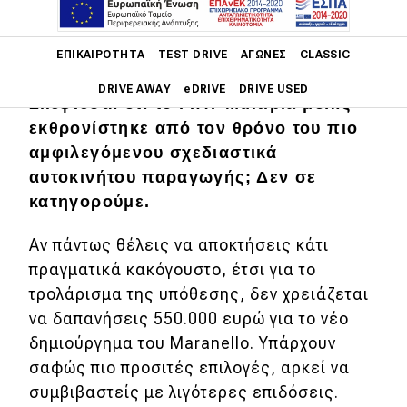
Main navigation
Είδες τη Ferrari Luce και
ακόμα κρατάς
ΕΠΙΚΑΙΡΌΤΗΤΑ
TEST DRIVE
ΑΓΏΝΕΣ
CLASSIC
την κοιλιά σου από τα γέλια;
DRIVE AWAY
eDRIVE
DRIVE USED
Σκέφτεσαι ότι το FIAT Multipla μόλις
εκθρονίστηκε από τον θρόνο του πιο
Main navigation
Επικαιρότητα
αμφιλεγόμενου σχεδιαστικά
αυτοκινήτου παραγωγής; Δεν σε
Νέα μοντέλα
κατηγορούμε.
Πρωτότυπα
Αν πάντως θέλεις να αποκτήσεις κάτι
Ελλάδα
πραγματικά κακόγουστο, έτσι για το
τρολάρισμα της υπόθεσης, δεν χρειάζεται
Κόσμος
να δαπανήσεις 550.000 ευρώ για το νέο
Τεχνολογία
δημιούργημα του Maranello. Υπάρχουν
Ασφάλεια
σαφώς πιο προσιτές επιλογές, αρκεί να
συμβιβαστείς με λιγότερες επιδόσεις.
Αγορά