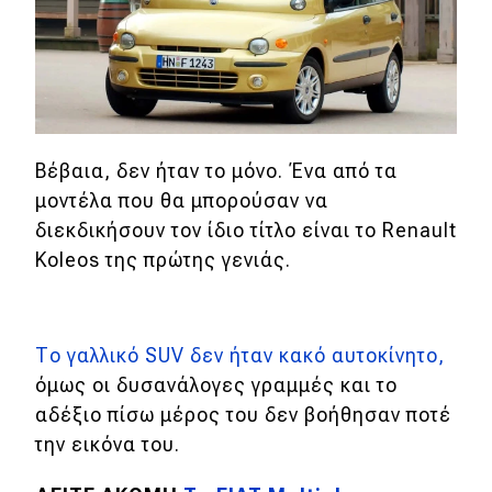
MOTO
Μεταχειρισμένο
Οδηγός αγοράς
Βέβαια, δεν ήταν το μόνο. Ένα από τα
Συμβουλές
μοντέλα που θα μπορούσαν να
διεκδικήσουν τον ίδιο τίτλο είναι το Renault
Koleos της πρώτης γενιάς.
Χρηστικά
Συμβουλές
Το γαλλικό SUV δεν ήταν κακό αυτοκίνητο,
ΚΤΕΟ
όμως οι δυσανάλογες γραμμές και το
Οδική βοήθεια
αδέξιο πίσω μέρος του δεν βοήθησαν ποτέ
την εικόνα του.