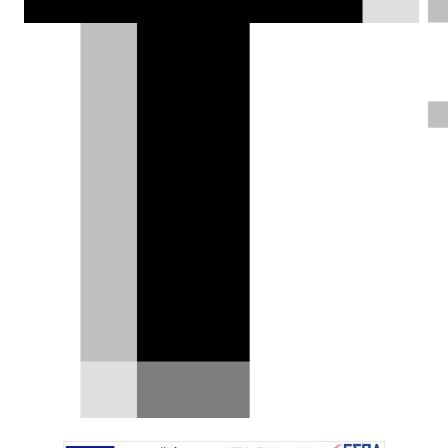
μοντέλο είναι η Γεωργία Βασιλειάδου
της αυτοκίνησης;
Δημήτρης Σαμπαζιώτης |
30.05.2026
ΦΩΤΟΓΡΑΦΙΕΣ