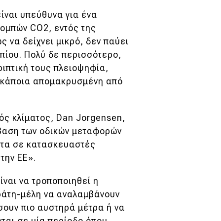
ίναι υπεύθυνα για ένα
πομπών CO2, εντός της
 να δείχνει μικρό, δεν παύει
πίου. Πολύ δε περισσότερο,
ριπτική τους πλειοψηφία,
σε κάποια απομακρυσμένη από
ς κλίματος, Dan Jorgensen,
άβαση των οδικών μεταφορών
ατα σε κατασκευαστές
την ΕΕ».
ναι να τροποποιηθεί η
κράτη-μέλη να αναλαμβάνουν
σουν πιο αυστηρά μέτρα ή να
νται σε μία περίοδο όπου