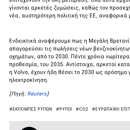
Αγώνες
γίνονται αρκετές ζυμώσεις, καθώς τον προσεχή
Formula 1
νέα, αυστηρότερη πολιτική της ΕΕ, αναφορικά 
WRC
Motorsport
Ενδεικτικά αναφέρουμε πως η Μεγάλη Βρετανί
απαγορεύσει τις πωλήσεις νέων βενζινοκίνητω
οχημάτων, από το 2030. Πέντε χρόνια νωρίτερα
Eco
προθεσμία, του 2035. Αντίστοιχα, αρκετοί κατ
Νέα
η Volvo, έχουν ήδη θέσει το 2030 ως ορόσημο 
ηλεκτροκίνηση.
Τεχνολογία
Mobility
[Πηγή:
Reuters
]
Σταθμοί φόρτισης
ΕΚΠΟΜΠΈΣ ΡΎΠΩΝ
ΡΎΠΟΙ
CO2
ΕΥΡΩΠΑΪΚΉ ΕΠΙ
Classic