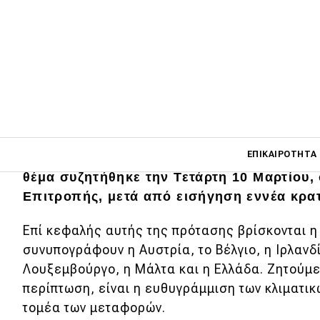
Η κίνηση αυτή παρουσιάζει ιδιαίτερο ενδ
φορά επιχειρείται να τεθεί ένα σαφές χρ
Main navigati
ΕΠΙΚΑΙΡΌΤΗΤΑ
με τη μετάβαση από τα υγρά καύσιμα στην
θέμα συζητήθηκε την Τετάρτη 10 Μαρτίου
Επιτροπής, μετά από εισήγηση εννέα κρα
Main navigation
Επικαιρότητα
Επί κεφαλής αυτής της πρότασης βρίσκονται η
συνυπογράφουν η Αυστρία, το Βέλγιο, η Ιρλανδί
Νέα μοντέλα
Λουξεμβούργο, η Μάλτα και η Ελλάδα. Ζητούμε
Πρωτότυπα
περίπτωση, είναι η ευθυγράμμιση των κλιματικ
τομέα των μεταφορών.
Ελλάδα