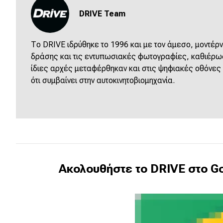
DRIVE Team
Νέα
Παρουσιάσεις
Το DRIVE ιδρύθηκε το 1996 και με τον άμεσο, μοντέρν
δράσης και τις εντυπωσιακές φωτογραφίες, καθιέρωσε
ίδιες αρχές μεταφέρθηκαν και στις ψηφιακές οθόνες
DRIVE Away
ότι συμβαίνει στην αυτοκινητοβιομηχανία.
MOTO
Μεταχειρισμένο
Οδηγός αγοράς
Συμβουλές
Ακολουθήστε το DRIVE στο Go
Χρηστικά