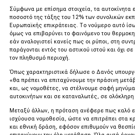
Κόσμος
Σύμφωνα με επίσημα στοιχεία, τα αυτοκίνητα ε
ποσοστό της τάξης του 12% των συνολικών εκ
Τεχνολογία
Ευρωπαϊκής επικράτειας. Το νούμερο αυτό ίσως
Ασφάλεια
όμως να επιβαρύνει το φαινόμενο του θερμοκη
εάν αναλογιστεί κανείς πως οι ρύποι, στη συντ
Αγορά
παράγονται εντός του αστικού ιστού και όχι 
Απόψεις
τον πληθυσμό περιοχή.
Όπως χαρακτηριστικά δήλωσε ο Δανός υπουργό
Test Drive
«θα πρέπει να επιταχύνουμε την πράσινη μετ
και, ως νομοθέτες, να στέλνουμε σαφή μηνύμ
Δοκιμή
αυτοκινήτων και σε καταναλωτές, σε ολόκληρη 
Αποστολή
Μεταξύ άλλων, η πρόταση ανέφερε πως καλό εί
Συγκρίνουμε
ισχύουσα νομοθεσία, ώστε να επιτρέπει στα 
και εθνική δράση, εφόσον επιθυμούν να θεσπί
επιταχύνουν την όλη μετάβαση. Όλα αυτά έρχο