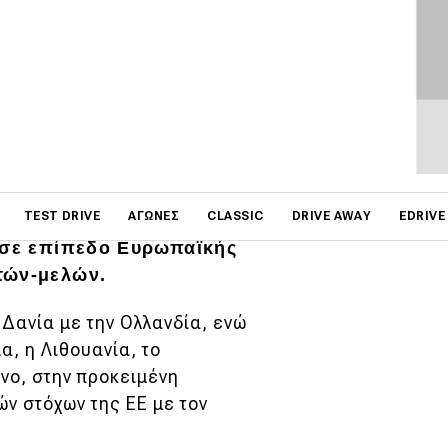
ιαφέρον, καθώς για πρώτη
ονοδιάγραμμα, αναφορικά
on
TEST DRIVE
ΑΓΏΝΕΣ
CLASSIC
DRIVE AWAY
EDRIVE
 ηλεκτροκίνηση. Το όλο
, σε επίπεδο Ευρωπαϊκής
τών-μελών.
 Δανία με την Ολλανδία, ενώ
α, η Λιθουανία, το
νο, στην προκειμένη
ών στόχων της ΕΕ με τον