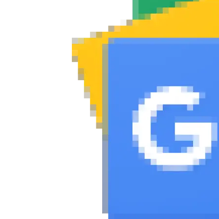
Συμβουλές
ΚΤΕΟ
Οδική βοήθεια
eDRIVE
DRIVE USED