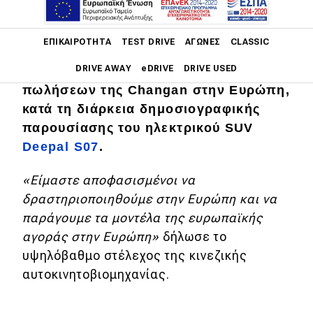
Main navigation
ΕΠΙΚΑΙΡΌΤΗΤΑ
TEST DRIVE
ΑΓΏΝΕΣ
CLASSIC
Την είδηση γνωστοποίησε ο Nic
DRIVE AWAY
eDRIVE
DRIVE USED
Thomas, επικεφαλής μάρκετινγκ και
πωλήσεων της Changan στην Ευρώπη,
Main navigation
κατά τη διάρκεια δημοσιογραφικής
Επικαιρότητα
παρουσίασης του ηλεκτρικού SUV
Deepal S07
.
Νέα μοντέλα
Πρωτότυπα
«Είμαστε αποφασισμένοι να
δραστηριοποιηθούμε στην Ευρώπη και να
Ελλάδα
παράγουμε τα μοντέλα της ευρωπαϊκής
Κόσμος
αγοράς στην Ευρώπη»
δήλωσε το
Τεχνολογία
υψηλόβαθμο στέλεχος της κινεζικής
αυτοκινητοβιομηχανίας.
Ασφάλεια
Αγορά