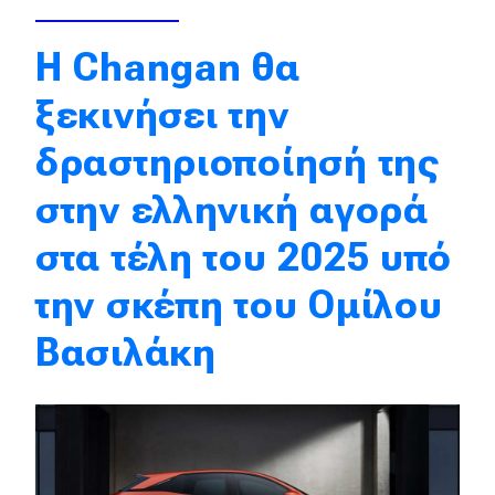
Απόψεις
Η Changan θα
ξεκινήσει την
Test Drive
δραστηριοποίησή της
Δοκιμή
στην ελληνική αγορά
Αποστολή
στα τέλη του 2025 υπό
Συγκρίνουμε
την σκέπη του Ομίλου
Αγώνες
Βασιλάκη
Formula 1
WRC
Motorsport