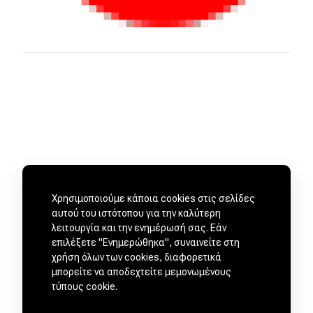
Χρησιμοποιούμε κάποια cookies στις σελίδες
αυτού του ιστότοπου για την καλύτερη
λειτουργία και την ενημέρωσή σας. Εάν
επιλέξετε "Ενημερώθηκα", συναινείτε στη
ΜΕΤΑΧΕΙΡΙΣΜΕΝΑ ΑΠΟ
χρήση όλων των cookies, διαφορετικά
μπορείτε να αποδεχτείτε μεμονωμένους
ΕΜΠΙΣΤΟΥΣ ΕΜΠΟΡΟΥΣ by
τύπους cookie.