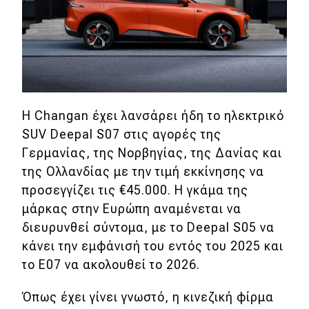
Eco
Νέα
Τεχνολογία
H Changan έχει λανσάρει ήδη το ηλεκτρικό
Mobility
SUV Deepal S07 στις αγορές της
Σταθμοί φόρτισης
Γερμανίας, της Νορβηγίας, της Δανίας και
της Ολλανδίας με την τιμή εκκίνησης να
προσεγγίζει τις €45.000. Η γκάμα της
Classic
μάρκας στην Ευρώπη αναμένεται να
Νέα
διευρυνθεί σύντομα, με το Deepal S05 να
κάνει την εμφάνισή του εντός του 2025 και
Παρουσιάσεις
το E07 να ακολουθεί το 2026.
Όπως έχει γίνει γνωστό, η κινεζική φίρμα
DRIVE Away