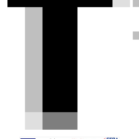
Εξετάζοντας ήδη πιθανές τοποθεσίες
για τη νέα μονάδα.
Σπύρος Ντόκος |
03.07.2025