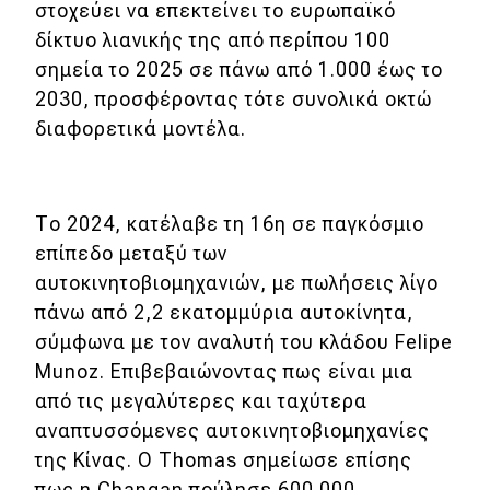
στοχεύει να επεκτείνει το ευρωπαϊκό
δίκτυο λιανικής της από περίπου 100
MOTO
σημεία το 2025 σε πάνω από 1.000 έως το
2030, προσφέροντας τότε συνολικά οκτώ
Μεταχειρισμένο
διαφορετικά μοντέλα.
Οδηγός αγοράς
Συμβουλές
Το 2024, κατέλαβε τη 16η σε παγκόσμιο
επίπεδο μεταξύ των
Χρηστικά
αυτοκινητοβιομηχανιών, με πωλήσεις λίγο
πάνω από 2,2 εκατομμύρια αυτοκίνητα,
Συμβουλές
σύμφωνα με τον αναλυτή του κλάδου Felipe
ΚΤΕΟ
Munoz. Επιβεβαιώνοντας πως είναι μια
από τις μεγαλύτερες και ταχύτερα
Οδική βοήθεια
αναπτυσσόμενες αυτοκινητοβιομηχανίες
της Κίνας. Ο Thomas σημείωσε επίσης
πως η Changan πούλησε 600.000