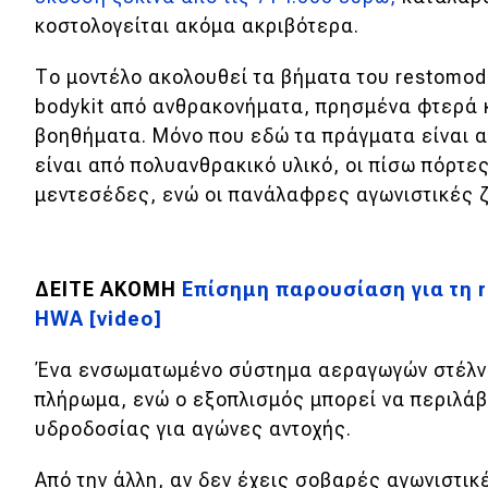
κοστολογείται ακόμα ακριβότερα.
Νέα
Παρουσιάσεις
Το μοντέλο ακολουθεί τα βήματα του restomod 
bodykit από ανθρακονήματα, πρησμένα φτερά 
βοηθήματα. Μόνο που εδώ τα πράγματα είναι α
DRIVE Away
είναι από πολυανθρακικό υλικό, οι πίσω πόρτ
μεντεσέδες, ενώ οι πανάλαφρες αγωνιστικές ζά
MOTO
Μεταχειρισμένο
ΔΕΙΤΕ ΑΚΟΜΗ
Επίσημη παρουσίαση για τη r
Οδηγός αγοράς
HWA [video]
Συμβουλές
Ένα ενσωματωμένο σύστημα αεραγωγών στέλν
πλήρωμα, ενώ ο εξοπλισμός μπορεί να περιλάβ
υδροδοσίας για αγώνες αντοχής.
Χρηστικά
Από την άλλη, αν δεν έχεις σοβαρές αγωνιστικ