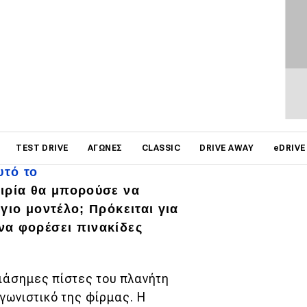
on
TEST DRIVE
ΑΓΏΝΕΣ
CLASSIC
DRIVE AWAY
eDRIVE
προετοιμάζεται για να
υτό το
ιρία θα μπορούσε να
γιο μοντέλο; Πρόκειται για
να φορέσει πινακίδες
διάσημες πίστες του πλανήτη
αγωνιστικό της φίρμας. Η