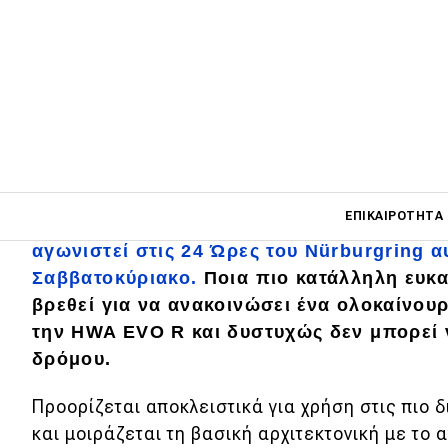
Main navigati
ΕΠΙΚΑΙΡΌΤΗΤΑ
Ξέρουμε από πέρυσι τον Ιούνιο ότι
η HWA 
αγωνιστεί στις 24 Ώρες του Nürburgring α
Σαββατοκύριακο.
Ποια πιο κατάλληλη ευκα
Main navigation
βρεθεί για να ανακοινώσει ένα ολοκαίνουρ
Επικαιρότητα
την HWA EVO R και δυστυχώς δεν μπορεί 
δρόμου.
Νέα μοντέλα
Πρωτότυπα
Προορίζεται αποκλειστικά για χρήση στις πιο 
και μοιράζεται τη βασική αρχιτεκτονική με το 
Ελλάδα