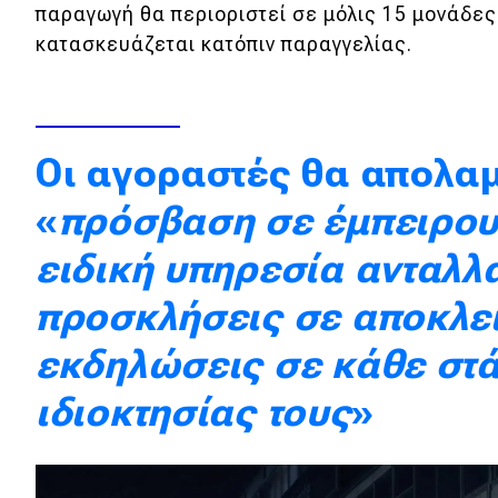
παραγωγή θα περιοριστεί σε μόλις 15 μονάδες
Κόσμος
κατασκευάζεται κατόπιν παραγγελίας.
Τεχνολογία
Ασφάλεια
Αγορά
Οι αγοραστές θα απολα
Απόψεις
«
πρόσβαση σε έμπειρου
ειδική υπηρεσία ανταλλ
Test Drive
προσκλήσεις σε αποκλει
Δοκιμή
εκδηλώσεις σε κάθε στά
Αποστολή
ιδιοκτησίας τους
»
Συγκρίνουμε