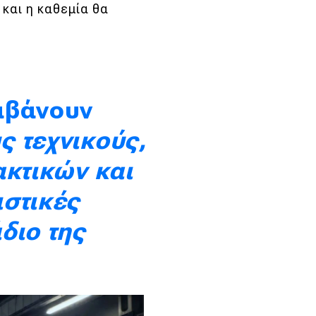
 και η καθεμία θα
μβάνουν
ς τεχνικούς,
ακτικών και
στικές
διο της