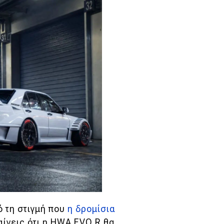
πό τη στιγμή που
η δρομίσια
ίνεις ότι η HWA EVO R θα