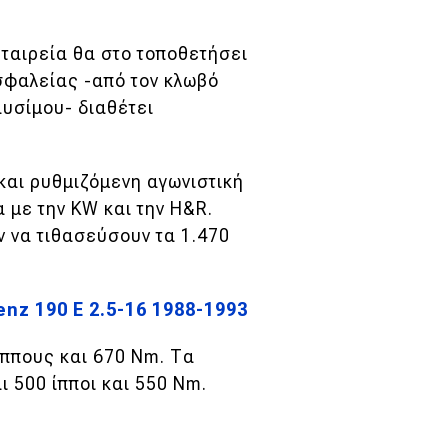
εταιρεία θα στο τοποθετήσει
σφαλείας -από τον
κλωβό
υσίμου- διαθέτει
και ρυθμιζόμενη αγωνιστική
 με την KW και την H&R.
 να τιθασεύσουν τα 1.470
z 190 E 2.5-16 1988-1993
ίππους και 670 Nm. Τα
ι 500 ίπποι και 550 Nm.