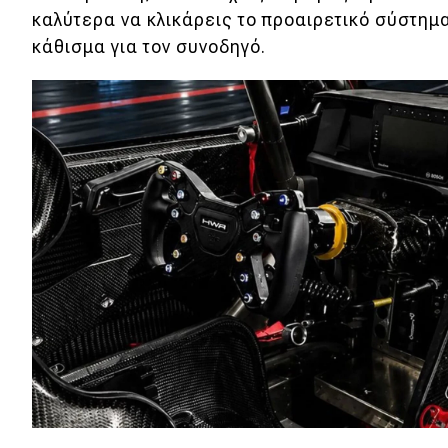
Συμβουλές
καλύτερα να κλικάρεις το
προαιρετικό σύστημα
ΚΤΕΟ
κάθισμα για τον συνοδηγό.
Οδική βοήθεια
eDRIVE
DRIVE USED