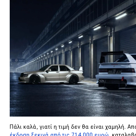
Αγώνες
Formula 1
WRC
Motorsport
Eco
Νέα
Τεχνολογία
Mobility
Σταθμοί φόρτισης
Πάλι καλά, γιατί η τιμή δεν θα είναι χαμηλή. Α
Classic
έκδοση ξεκινά από τις 714.000 ευρώ,
καταλαβα