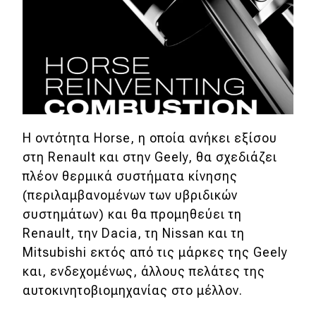
MOTO
Μεταχειρισμένο
Οδηγός αγοράς
Συμβουλές
H οντότητα Horse, η οποία ανήκει εξίσου
στη Renault και στην Geely, θα σχεδιάζει
πλέον θερμικά συστήματα κίνησης
Χρηστικά
(περιλαμβανομένων των υβριδικών
Συμβουλές
συστημάτων) και θα προμηθεύει τη
Renault, την Dacia, τη Nissan και τη
ΚΤΕΟ
Mitsubishi εκτός από τις μάρκες της Geely
Οδική βοήθεια
και, ενδεχομένως, άλλους πελάτες της
αυτοκινητοβιομηχανίας στο μέλλον.