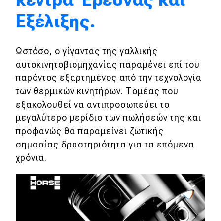
κέντρα Έρευνας και
Εξέλιξης.
Eco
Νέα
Ωστόσο, ο γίγαντας της γαλλικής
αυτοκινητοβιομηχανίας παραμένει επί του
Τεχνολογία
παρόντος εξαρτημένος από την τεχνολογία
Mobility
των θερμικών κινητήρων. Τομέας που
Σταθμοί φόρτισης
εξακολουθεί να αντιπροσωπεύει το
μεγαλύτερο μερίδιο των πωλήσεών της και
προφανώς θα παραμείνει ζωτικής
Classic
σημασίας δραστηριότητα για τα επόμενα
χρόνια.
Νέα
Παρουσιάσεις
DRIVE Away