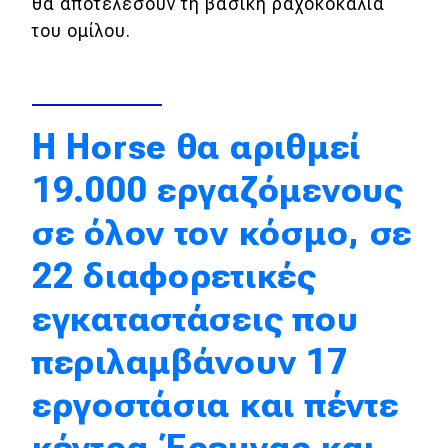
θα αποτελέσουν τη βασική ραχοκοκαλιά
του ομίλου.
Απόψεις
Test Drive
H Horse θα αριθμεί
Δοκιμή
19.000 εργαζόμενους
Αποστολή
σε όλον τον κόσμο, σε
Συγκρίνουμε
22 διαφορετικές
Αγώνες
εγκαταστάσεις που
Formula 1
περιλαμβάνουν 17
WRC
εργοστάσια και πέντε
Motorsport