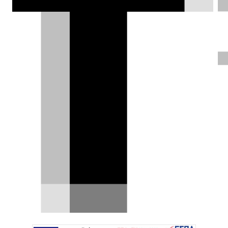
θερμικά μοντέλα αντίθετα με την
οντότητα «Ampère», επικεντρωμένη
στα ηλεκτρικά, για την οποία κάνει
περισσότερο θόρυβο.
DRIVE Team |
06.07.2023