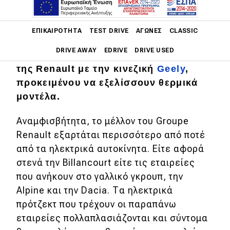
Main navigation
Από την 1η Ιουλίου η οντότητα Horse
ΕΠΙΚΑΙΡΌΤΗΤΑ
TEST DRIVE
ΑΓΏΝΕΣ
CLASSIC
είναι μια πραγματικότητα και
DRIVE AWAY
EDRIVE
DRIVE USED
συνίσταται σε μια στενή συνεργασία
της Renault με την κινεζική
Geely
,
Main navigation
προκειμένου να εξελίσσουν θερμικά
Επικαιρότητα
μοντέλα.
Νέα μοντέλα
Αναμφισβήτητα, το μέλλον του Groupe
Πρωτότυπα
Renault εξαρτάται περισσότερο από ποτέ
Ελλάδα
από τα ηλεκτρικά αυτοκίνητα. Είτε αφορά
στενά την Billancourt είτε τις εταιρείες
Κόσμος
που ανήκουν στο γαλλικό γκρουπ, την
Τεχνολογία
Alpine και την Dacia. Τα ηλεκτρικά
πρότζεκτ που τρέχουν οι παραπάνω
Ασφάλεια
εταιρείες πολλαπλασιάζονται και σύντομα
Αγορά