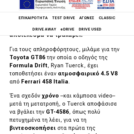
Τελικά οι κακόγλωσσοι τιφόζι της
Main navigation
ΕΠΙΚΑΙΡΌΤΗΤΑ
TEST DRIVE
ΑΓΏΝΕΣ
CLASSIC
Ferrari τη μάτιασαν! «Ιεροσυλία» την
ανέβαζαν και την κατέβαζαν, με
DRIVE AWAY
eDRIVE
DRIVE USED
αποτέλεσμα να τρακάρει.
Main navigation
Για τους απληροφόρητους, μιλάμε για την
Επικαιρότητα
Toyota
GT86
την οποία ο οδηγός της
Νέα μοντέλα
Formula
Drift
, Ryan Tuerck, έχει
τοποθετήσει έναν
ατμοσφαιρικό 4.5
V8
Πρωτότυπα
από
Ferrari 458
Italia
.
Ελλάδα
Ένα σχεδόν
χρόνο
–και κάμποσα video–
Κόσμος
μετά τη μετατροπή, ο Tuerck αποφάσισε
Τεχνολογία
να βγάλει την
GT-4586
, όπως πολύ
πετυχημένα τη λέει, για να τη
Ασφάλεια
βιντεοσκοπήσει
στα πρώτα της
Αγορά