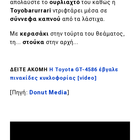
απολαύστε το
ουρλιαχτό
του καθώς η
Toyobarurrari
ντριφτάρει μέσα σε
MOTO
σύννεφα καπνού
από τα λάστιχα.
Μεταχειρισμένο
Με
κερασάκι
στην τούρτα του θεάματος,
τη…
στούκα
στην αρχή…
Οδηγός αγοράς
Συμβουλές
ΔΕΙΤΕ ΑΚΟΜΗ
Η Toyota GT-4586 έβγαλε
πινακίδες κυκλοφορίας [video]
Χρηστικά
[Πηγή:
Donut Media
]
Συμβουλές
ΚΤΕΟ
Οδική βοήθεια