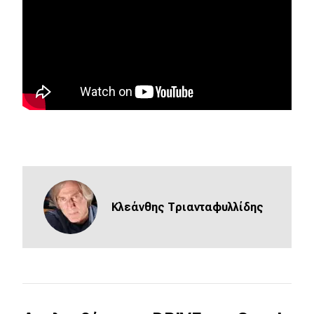
eDRIVE
DRIVE USED
Κλεάνθης Τριανταφυλλίδης