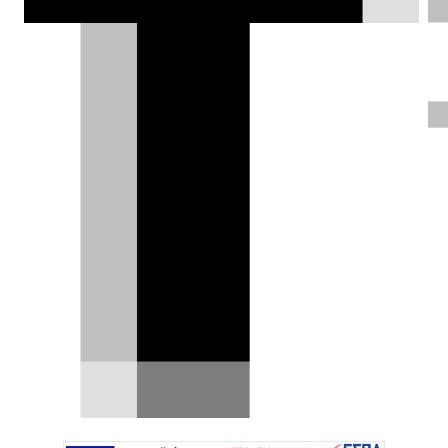
δρόμο στη δεύτερη μόλις στροφή!
Κλεάνθης Τριανταφυλλίδης |
23.09.2017