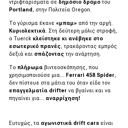
ντριφταρίσματα σε
δημόσιο δρόμο
του
Απόψεις
Portland
, στην Πολιτεία Oregon.
Το γύρισμα έκανε
«μπαμ»
από την αρχή.
Test Drive
Κυριολεκτικά
. Στη δεύτερη μόλις στροφή,
ο Tuerck
κλείστηκε κι ανέβηκε στο
Δοκιμή
εσωτερικό πρανές
, τρακάροντας εμπρός
δεξιά και
σπάζοντας
την ανάρτηση.
Αποστολή
Συγκρίνουμε
Το
πλήρωμα
βιντεοσκόπησης, που
χρησιμοποιούσε μια…
Ferrari 458
Spider
,
δεν πίστευε στα μάτια του όταν είδε τον
Αγώνες
επαγγελματία
drifter
να βγαίνει και να
πηγαίνει για…
αναρρίχηση!
Formula 1
WRC
Motorsport
Ευτυχώς, τα
αγωνιστικά
drift
cars
είναι