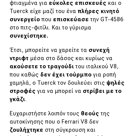
φτιαγμένα για
εύκολες επισκευές
και ο
Tuerck είχε μαζί του ένα
πλήρες κινητό
Eco
συνεργείο
που
επισκεύασε
την GT-4586
στο πιτς-φιτίλι. Και το γύρισμα
Νέα
συνεχίστηκε
.
Τεχνολογία
Έτσι, μπορείτε να χαρείτε τα
συνεχή
Mobility
ντριφτ
μέσα στο δάσος και κυρίως να
Σταθμοί φόρτισης
ακούσετε το τραγούδι
του ιταλικού V8,
που καθώς
δεν έχει τούρμπο
για ροπή
χαμηλά, ο Tuerck τον δουλεύει στις
ψηλές
Classic
στροφές
για να μπορεί να
στρίβει με το
γκάζι
.
Νέα
Παρουσιάσεις
Ευχαριστήστε λοιπόν τους
θεούς
της
αυτοκίνησης που ο Ferrari V8 δεν
ζουλήχτηκε
στη σύγκρουση και
DRIVE Away