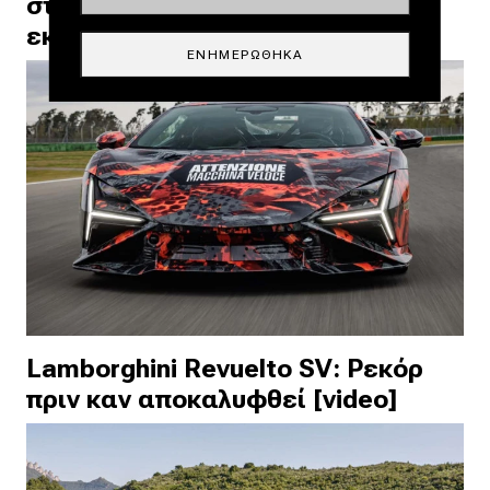
σταμάτησε πριν από το
εκατομμύριο; [video]
ΕΝΗΜΕΡΏΘΗΚΑ
Lamborghini Revuelto SV: Ρεκόρ
πριν καν αποκαλυφθεί [video]