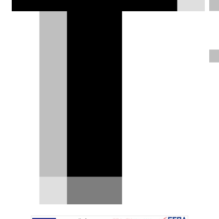
εκκίνησης τα 4,5 εκατ. δολάρια...
Πέτρος Χριστοφοράτος |
12.08.2022