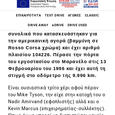
Main navigation
Η συγκεκριμένη Ferrari F50 που θα
ΕΠΙΚΑΙΡΌΤΗΤΑ
TEST DRIVE
ΑΓΏΝΕΣ
CLASSIC
δημοπρατηθεί σε μερικές ημέρες στο
DRIVE AWAY
eDRIVE
DRIVE USED
Pebble Beach, είναι η μία από τις 55
συνολικά που κατασκευάστηκαν για
Main navigation
την αμερικανική αγορά (βαμμένη σε
Επικαιρότητα
Rosso Corsa χρώμα) και έχει αριθμό
Νέα μοντέλα
πλαισίου 104226. Πέρασε την πόρτα
του εργοστασίου στο Μαρανέλο στις 13
Πρωτότυπα
Φεβρουαρίου του 1996 και έχει αυτή τη
Ελλάδα
στιγμή στο οδόμετρο της 9.996 km.
Κόσμος
Είναι ουσιαστικά τρίτο χέρι αφού πέραν
Τεχνολογία
του Mike Tyson, την είχε στην κατοχή του ο
Nadir Amirvand (εφοπλιστής) αλλά και ο
Ασφάλεια
Kevin Marcus (επιχειρηματίας-συλλέκτης).
Αγορά