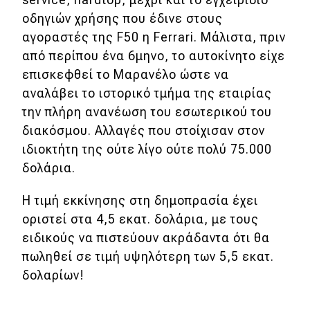
οδηγιών χρήσης που έδινε στους
Eco
αγοραστές της F50 η Ferrari. Μάλιστα, πριν
από περίπου ένα 6μηνο, το αυτοκίνητο είχε
Νέα
επισκεφθεί το Μαρανέλο ώστε να
Τεχνολογία
αναλάβει το ιστορικό τμήμα της εταιρίας
την πλήρη ανανέωση του εσωτερικού του
Mobility
διακόσμου. Αλλαγές που στοίχισαν στον
Σταθμοί φόρτισης
ιδιοκτήτη της ούτε λίγο ούτε πολύ 75.000
δολάρια.
Classic
Η τιμή εκκίνησης στη δημοπρασία έχει
οριστεί στα 4,5 εκατ. δολάρια, με τους
Νέα
ειδικούς να πιστεύουν ακράδαντα ότι θα
Παρουσιάσεις
πωληθεί σε τιμή υψηλότερη των 5,5 εκατ.
δολαρίων!
DRIVE Away