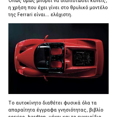
Όπως όμως μπορεί να διαπιστώσει κανείς,
η χρήση που έχει γίνει στο θρυλικό μοντέλο
Απόψεις
της Ferrari είναι... ελάχιστη.
Test Drive
Δοκιμή
Αποστολή
Συγκρίνουμε
Αγώνες
Formula 1
WRC
Το αυτοκίνητο διαθέτει φυσικά όλα τα
απαραίτητα έγγραφα γνησιότητας, βιβλίο
Motorsport
service, hardtop, μέχρι και το εγχειρίδιο