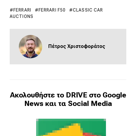
FERRARI
FERRARI F50
CLASSIC CAR
MOTO
AUCTIONS
Μεταχειρισμένο
Οδηγός αγοράς
Πέτρος Χριστοφοράτος
Συμβουλές
Χρηστικά
Συμβουλές
Ακολουθήστε το DRIVE στο Google
News και τα Social Media
ΚΤΕΟ
Οδική βοήθεια