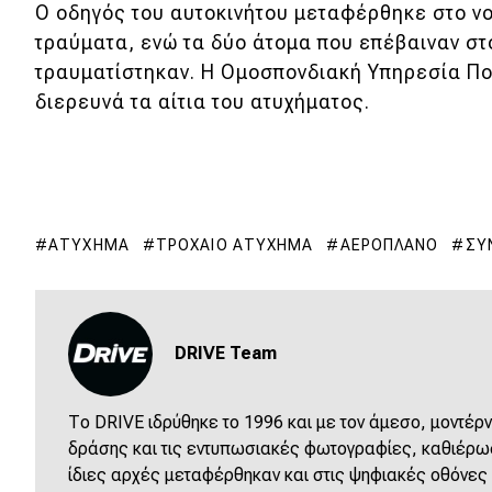
Αγώνες
Ο οδηγός του αυτοκινήτου μεταφέρθηκε στο ν
τραύματα, ενώ τα δύο άτομα που επέβαιναν στ
Formula 1
τραυματίστηκαν. Η Ομοσπονδιακή Υπηρεσία Πο
WRC
διερευνά τα αίτια του ατυχήματος.
Motorsport
Eco
ΑΤΎΧΗΜΑ
ΤΡΟΧΑΊΟ ΑΤΎΧΗΜΑ
ΑΕΡΟΠΛΆΝΟ
ΣΥ
Νέα
Τεχνολογία
Mobility
DRIVE Team
Σταθμοί φόρτισης
Το DRIVE ιδρύθηκε το 1996 και με τον άμεσο, μοντέρν
δράσης και τις εντυπωσιακές φωτογραφίες, καθιέρωσε
Classic
ίδιες αρχές μεταφέρθηκαν και στις ψηφιακές οθόνες