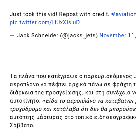
Κόσμος
Just took this vid! Repost with credit.
#aviatio
Τεχνολογία
pic.twitter.com/LfUxXIsiuD
Ασφάλεια
— Jack Schneider (@jacks_jets)
November 11
Αγορά
Απόψεις
Τα πλάνα που κατέγραψε ο παρευρισκόμενος J
Test Drive
αεροπλάνο να πέφτει αρχικά πάνω σε φράχτη τ
Δοκιμή
διάρκεια της προσγείωσης, και στη συνέχεια ν
αυτοκίνητο. «
Είδα το αεροπλάνο να κατεβαίνει 
Αποστολή
τροχόδρομο και κατάλαβα ότι δεν θα μπορούσε
Συγκρίνουμε
αυτόπτης μάρτυρας στο τοπικό ειδησεογραφικ
Σάββατο.