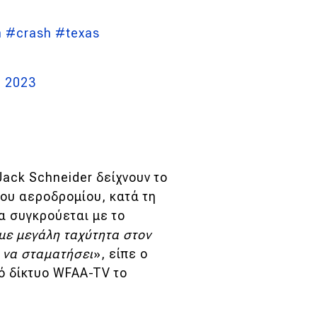
n
#crash
#texas
, 2023
ack Schneider δείχνουν το
ου αεροδρομίου, κατά τη
α συγκρούεται με το
με μεγάλη ταχύτητα στον
 να σταματήσει
», είπε ο
ό δίκτυο WFAA-TV το