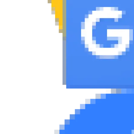
Συμβουλές
ΚΤΕΟ
Οδική βοήθεια
eDRIVE
DRIVE USED