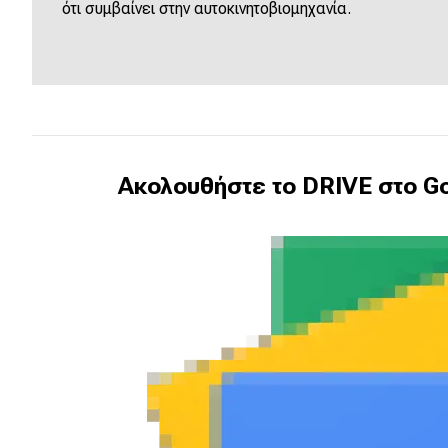
ότι συμβαίνει στην αυτοκινητοβιομηχανία.
Νέα
Παρουσιάσεις
DRIVE Away
Ακολουθήστε το DRIVE στο Go
MOTO
Μεταχειρισμένο
Οδηγός αγοράς
Συμβουλές
Χρηστικά