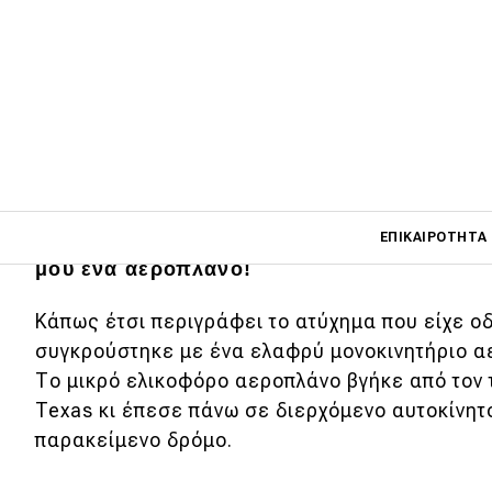
Main navigati
Και ξαφνικά, εκεί που πήγαινα κανονικά 
ΕΠΙΚΑΙΡΌΤΗΤΑ
μου ένα αεροπλάνο!
Κάπως έτσι περιγράφει το ατύχημα που είχε ο
Main navigation
Επικαιρότητα
συγκρούστηκε με ένα ελαφρύ μονοκινητήριο 
Το μικρό ελικοφόρο αεροπλάνο βγήκε από τον
Νέα μοντέλα
Texas κι έπεσε πάνω σε διερχόμενο αυτοκίνητ
Πρωτότυπα
παρακείμενο δρόμο.
Ελλάδα