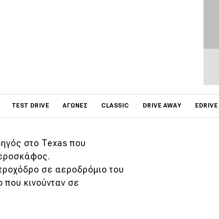
on
στον δρόμο είδα μπροστά
TEST DRIVE
ΑΓΏΝΕΣ
CLASSIC
DRIVE AWAY
EDRIVE
δηγός στο Texas που
αεροσκάφος.
 τροχόδρο σε αεροδρόμιο του
ο που κινούνταν σε