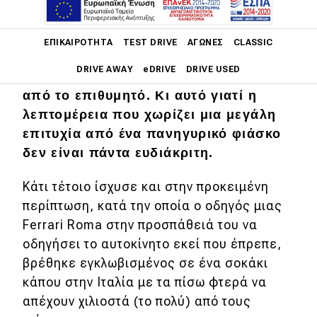
Όπως έχουμε δει πολλές φορές,
Main navigation
υπάρχουν φορές που ο υπερβάλλων
ΕΠΙΚΑΙΡΌΤΗΤΑ
TEST DRIVE
ΑΓΏΝΕΣ
CLASSIC
ζήλος μπορεί να οδηγήσει σε
DRIVE AWAY
eDRIVE
DRIVE USED
αποτελέσματα που απέχουν έτη φωτός
από το επιθυμητό. Κι αυτό γιατί η
Main navigation
λεπτομέρεια που χωρίζει μια μεγάλη
Επικαιρότητα
επιτυχία από ένα πανηγυρικό φιάσκο
Νέα μοντέλα
δεν είναι πάντα ευδιάκριτη.
Πρωτότυπα
Κάτι τέτοιο ίσχυσε και στην προκειμένη
Ελλάδα
περίπτωση, κατά την οποία ο οδηγός μιας
Ferrari Roma στην προσπάθειά του να
Κόσμος
οδηγήσει το αυτοκίνητο εκεί που έπρεπε,
Τεχνολογία
βρέθηκε εγκλωβισμένος σε ένα σοκάκι
κάπου στην Ιταλία με τα πίσω φτερά να
Ασφάλεια
απέχουν χιλιοστά (το πολύ) από τους
Αγορά