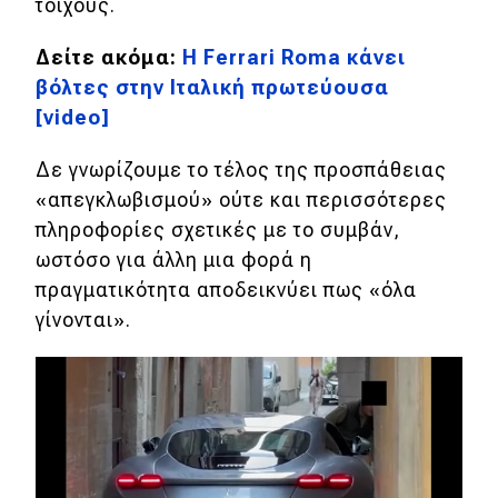
τοίχους.
Απόψεις
Δείτε ακόμα:
Η Ferrari Roma κάνει
βόλτες στην Ιταλική πρωτεύουσα
Test Drive
[video]
Δοκιμή
Δε γνωρίζουμε το τέλος της προσπάθειας
«απεγκλωβισμού» ούτε και περισσότερες
Αποστολή
πληροφορίες σχετικές με το συμβάν,
Συγκρίνουμε
ωστόσο για άλλη μια φορά η
πραγματικότητα αποδεικνύει πως «όλα
γίνονται».
Αγώνες
Formula 1
WRC
Motorsport