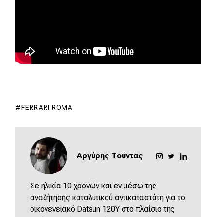
MOTO
Μεταχειρισμένο
Οδηγός αγοράς
Συμβουλές
FERRARI ROMA
Χρηστικά
Συμβουλές
Αργύρης Τούντας
ΚΤΕΟ
Οδική βοήθεια
Σε ηλικία 10 χρονών και εν μέσω της
αναζήτησης καταλυτικού αντικαταστάτη για το
οικογενειακό Datsun 120Y στο πλαίσιο της