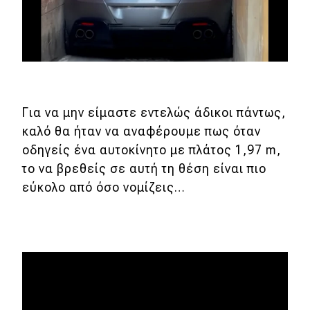
Eco
Νέα
Τεχνολογία
Για να μην είμαστε εντελώς άδικοι πάντως,
Mobility
καλό θα ήταν να αναφέρουμε πως όταν
Σταθμοί φόρτισης
οδηγείς ένα αυτοκίνητο με πλάτος 1,97 m,
το να βρεθείς σε αυτή τη θέση είναι πιο
εύκολο από όσο νομίζεις…
Classic
Νέα
Παρουσιάσεις
DRIVE Away