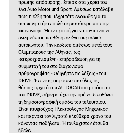
eDRIVE
πρώτης απόσυρσης, έπεσε στα χέρια του
ένα Auto Motor und Sport. Αμέσως κατάλαβε
DRIVE USED
πως η έλξη που μέχρι τότε ένοιωθε για τα
αυτοκίνητα ήταν πολύ περισσότερη από την
«κανονική». Ήταν αρκετή για να τον κάνει να
ονειρεύεται μια θέση σε ένα περιοδικό
αυτοκινήτου. Την κέρδισε αμέσως μετά τους
Ολυμπιακούς της Αθήνας, ως
-ετεροχρονισμένη- επιβράβευση για τη
συμμετοχή του στο διαγωνισμό
αρθρογραφίας «Οδηγήστε τις λέξεις» του
DRIVE. Έχοντας περάσει από όλες τις
θέσεις αρχικά του AUTOCAR και μετέπειτα
του DRIVE, σήμερα έχει την τιμή να διευθύνει
τη δημοσιογραφική ομάδα του τελευταίου.
Είναι πτυχιούχος Ηλεκτρολόγος Μηχανικός
και περνάει τον λιγοστό ελεύθερο χρόνο του
κάνοντας ποδήλατο. Ή τουλάχιστον έτσι θα
ήθελε…