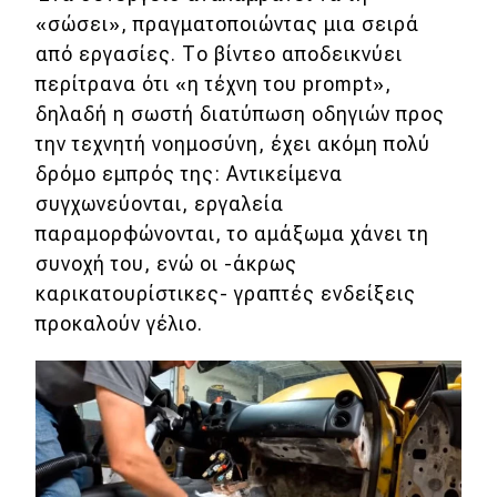
«σώσει», πραγματοποιώντας μια σειρά
Eco
από εργασίες. Το βίντεο αποδεικνύει
περίτρανα ότι «η τέχνη του prompt»,
Νέα
δηλαδή η σωστή διατύπωση οδηγιών προς
την τεχνητή νοημοσύνη, έχει ακόμη πολύ
Τεχνολογία
δρόμο εμπρός της: Αντικείμενα
Mobility
συγχωνεύονται, εργαλεία
Σταθμοί φόρτισης
παραμορφώνονται, το αμάξωμα χάνει τη
συνοχή του, ενώ οι -άκρως
καρικατουρίστικες- γραπτές ενδείξεις
Classic
προκαλούν γέλιο.
Νέα
Παρουσιάσεις
DRIVE Away