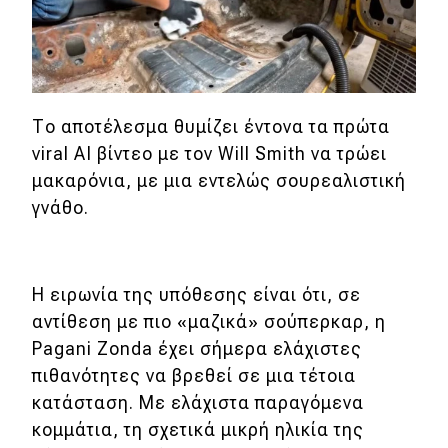
MOTO
Μεταχειρισμένο
Το αποτέλεσμα θυμίζει έντονα τα πρώτα
Οδηγός αγοράς
viral AI βίντεο με τον Will Smith να τρώει
μακαρόνια, με μια εντελώς σουρεαλιστική
Συμβουλές
γνάθο.
Χρηστικά
Η ειρωνία της υπόθεσης είναι ότι, σε
Συμβουλές
αντίθεση με πιο «μαζικά» σούπερκαρ, η
ΚΤΕΟ
Pagani Zonda έχει σήμερα ελάχιστες
πιθανότητες να βρεθεί σε μια τέτοια
Οδική βοήθεια
κατάσταση. Με ελάχιστα παραγόμενα
κομμάτια, τη σχετικά μικρή ηλικία της