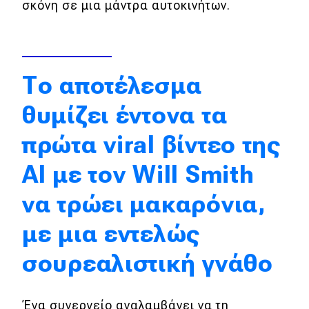
σκόνη σε μια μάντρα αυτοκινήτων.
Απόψεις
Test Drive
Το αποτέλεσμα
Δοκιμή
θυμίζει έντονα τα
Αποστολή
πρώτα viral βίντεο της
Συγκρίνουμε
AI με τον Will Smith
να τρώει μακαρόνια,
Αγώνες
με μια εντελώς
Formula 1
σουρεαλιστική γνάθο
WRC
Motorsport
Ένα συνεργείο αναλαμβάνει να τη