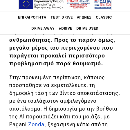
Main navigation
ΕΠΙΚΑΙΡΌΤΗΤΑ
TEST DRIVE
ΑΓΏΝΕΣ
CLASSIC
Η τεχνητή νοημοσύνη υπόσχεται
DRIVE AWAY
eDRIVE
DRIVE USED
τεράστιες εξελίξεις στην Ιστορία της
ανθρωπότητας. Προς το παρόν όμως,
Main navigation
μεγάλο μέρος του περιεχομένου που
Επικαιρότητα
παράγεται προκαλεί περισσότερο
Νέα μοντέλα
προβληματισμό παρά θαυμασμό.
Πρωτότυπα
Στην προκειμένη περίπτωση, κάποιος
Ελλάδα
προσπάθησε να εκμεταλλευτεί τη
δημοφιλή τάση των βίντεο αποκατάστασης,
Κόσμος
με ένα τουλάχιστον αμφιλεγόμενο
Τεχνολογία
αποτέλεσμα. Η δημιουργία με την βοήθεια
της AI παρουσιάζει κάτι που μοιάζει με
Ασφάλεια
Pagani
Zonda
, ξεχασμένη κάτω από τη
Αγορά