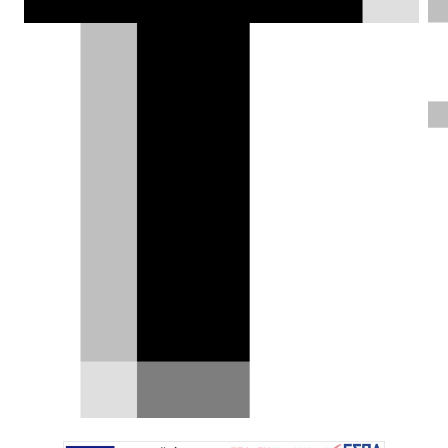
παρατημένη σε κάποιον αχυρώνα ή σε
ένα άδειο οικόπεδο. Χάρη όμως στην
τεχνητή νοημοσύνη, όλα είναι δυνατά.
Δημήτρης Βαμβακίδης |
22.01.2026