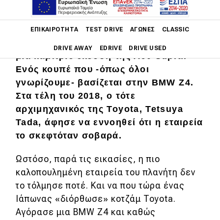
Main navigation
Για χρόνια, οι λάτρεις της Toyota
ΕΠΙΚΑΙΡΌΤΗΤΑ
TEST DRIVE
ΑΓΏΝΕΣ
CLASSIC
αναρωτιόντουσαν αν θα κυκλοφορούσε
DRIVE AWAY
EDRIVE
DRIVE USED
μια κάμπριο έκδοση της A90 Supra.
Ενός κουπέ που -όπως όλοι
Main navigation
Επικαιρότητα
γνωρίζουμε- βασίζεται στην BMW Z4.
Στα τέλη του 2018, ο τότε
Νέα μοντέλα
αρχιμηχανικός της Toyota, Tetsuya
Tada, άφησε να εννοηθεί ότι η εταιρεία
Πρωτότυπα
το σκεφτόταν σοβαρά.
Ελλάδα
Ωστόσο, παρά τις εικασίες, η πιο
Κόσμος
καλοπουλημένη εταιρεία του πλανήτη δεν
Τεχνολογία
το τόλμησε ποτέ. Και να που τώρα ένας
Ασφάλεια
Ιάπωνας «διόρθωσε» κοτζάμ Toyota.
Αγόρασε μια BMW Z4 και καθώς
Αγορά