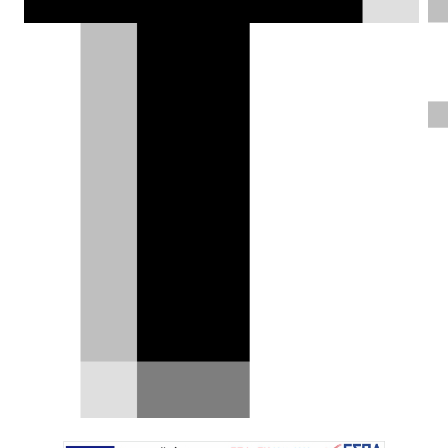
ότι καλό θα ήταν να μοιάζουν και
εμφανισιακά.
Δημήτρης Σαμπαζιώτης |
15.05.2025