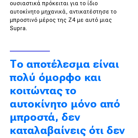
ουσιαστικά πρόκειται για το ίδιο
Απόψεις
αυτοκίνητο μηχανικά, αντικατέστησε το
μπροστινό μέρος της Z4 με αυτό μιας
Supra.
Test Drive
Δοκιμή
Αποστολή
Το αποτέλεσμα είναι
Συγκρίνουμε
πολύ όμορφο και
κοιτώντας το
Αγώνες
αυτοκίνητο μόνο από
Formula 1
μπροστά, δεν
WRC
καταλαβαίνεις ότι δεν
Motorsport