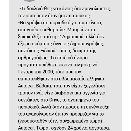
-Τι δουλειά θες να κάνεις όταν μεγαλώσεις,
τον ρωτούσαν όταν ήταν πιτσιρίκος.
-Να γράφω σε περιοδικό για αυτοκίνητα,
απαντούσε ευθαρσώς. Μπορεί να τα
ξεκοκάλιζε από τη Γ' Δημοτικού, αλλά δεν
ήξερε ακόμα τις έννοιες δημοσιογράφος,
συντάκτης Ειδικού Τύπου, δοκιμαστής,
αρθρογράφος. Το παιδικό όνειρο
πραγματοποιήθηκε εκείνο τον μακρινό
Γενάρη του 2000, τότε που τον
εμπιστεύθηκαν στο εβδομαδιαίο ελληνικό
Autocar. Βέβαια, τότε τον είχαν ξεγελάσει
τρόπον τινά: είχε διαβάσει μια αγγελία για
συντάκτες στο Drive, το αγαπημένο του
περιοδικό. Αλλά όταν πέρασε τη συνέντευξη,
του ανακοίνωσαν ότι τον προόριζαν για το
(νεοσυσταθέν τότε, συγχωρεμένο τώρα)
Autocar. Τώρα, σχεδόν 24 χρόνια αργότερα,