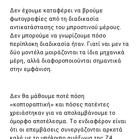
Δεν έχουμε καταφέρει να βρούμε
MOTO
φωτογραφίες από τη διαδικασία
αντικατάστασης του μπροστινού μέρους.
Μεταχειρισμένο
Δεν μπορούμε να γνωρίζουμε πόσο
περίπλοκη διαδικασία ήταν. Γιατί ναι μεν τα
Οδηγός αγοράς
δύο μοντέλα μοιράζονται τα ίδια μηχανικά
Συμβουλές
μέρη, αλλά διαφοροποιούνται σημαντικά
στην εμφάνιση.
Χρηστικά
Συμβουλές
Δεν θα μάθουμε ποτέ πόση
«κοπτοραπτική» και πόσες πατέντες
ΚΤΕΟ
χρειάστηκαν για να απολαμβάνουμε το
Οδική βοήθεια
όμορφο αποτέλεσμα. Το ενδιαφέρον είναι
ότι οι επεμβάσεις συνεργάζονται αρκετά
καλά με το υπόλοιπο αμάξωμα της Z4.