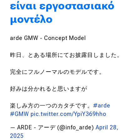
είναι εργοστασιακό
Eco
μοντέλο
Νέα
arde GMW - Concept Model
Τεχνολογία
Mobility
昨日、とある場所にてお披露目しました。
Σταθμοί φόρτισης
完全にフルノーマルのモデルです。
Classic
好みは分かれると思いますが
Νέα
楽しみ方の一つのカタチです。
#arde
#GMW
pic.twitter.com/YpiY369hho
Παρουσιάσεις
— ARDE - アーデ (@info_arde)
April 28,
2025
DRIVE Away