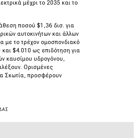
εκτρικά μέχρι το 2035 και το
άθεση ποσού $1,36 δισ. για
τρικών αυτοκινήτων και άλλων
α με το τρέχον ομοσπονδιακό
 και $4.010 ως επιδότηση για
λών καυσίμου υδρογόνου,
πιλέξουν. Ορισμένες
έα Σκωτία, προσφέρουν
ΔΆΣ