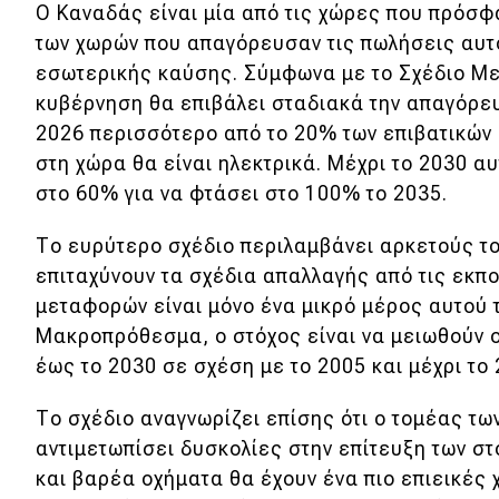
Ο Καναδάς είναι μία από τις χώρες που πρόσφα
Κόσμος
των χωρών που απαγόρευσαν τις πωλήσεις αυτ
Τεχνολογία
εσωτερικής καύσης. Σύμφωνα με το Σχέδιο Με
κυβέρνηση θα επιβάλει σταδιακά την απαγόρευ
Ασφάλεια
2026 περισσότερο από το 20% των επιβατικών
Αγορά
στη χώρα θα είναι ηλεκτρικά. Μέχρι το 2030 α
στο 60% για να φτάσει στο 100% το 2035.
Απόψεις
Το ευρύτερο σχέδιο περιλαμβάνει αρκετούς το
επιταχύνουν τα σχέδια απαλλαγής από τις εκπ
Test Drive
μεταφορών είναι μόνο ένα μικρό μέρος αυτού 
Δοκιμή
Μακροπρόθεσμα, ο στόχος είναι να μειωθούν
έως το 2030 σε σχέση με το 2005 και μέχρι το
Αποστολή
Συγκρίνουμε
Το σχέδιο αναγνωρίζει επίσης ότι ο τομέας τ
αντιμετωπίσει δυσκολίες στην επίτευξη των στό
και βαρέα οχήματα θα έχουν ένα πιο επιεικές