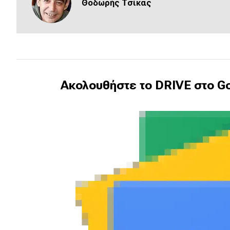
Θοδωρής Τσίκας
Νέα
Παρουσιάσεις
DRIVE Away
Ακολουθήστε το DRIVE στο Go
MOTO
Μεταχειρισμένο
Οδηγός αγοράς
Συμβουλές
Χρηστικά