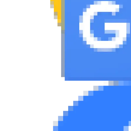
Συμβουλές
ΚΤΕΟ
Οδική βοήθεια
eDRIVE
DRIVE USED