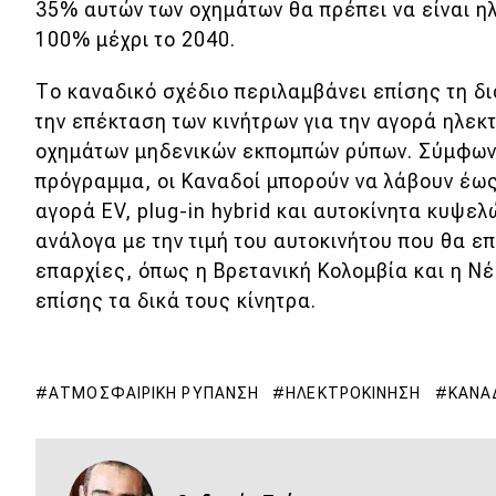
Αγώνες
35% αυτών των οχημάτων θα πρέπει να είναι ηλ
100% μέχρι το 2040.
Formula 1
Το καναδικό σχέδιο περιλαμβάνει επίσης τη δι
WRC
την επέκταση των κινήτρων για την αγορά ηλεκ
Motorsport
οχημάτων μηδενικών εκπομπών ρύπων. Σύμφων
πρόγραμμα, οι Καναδοί μπορούν να λάβουν έως
αγορά EV, plug-in hybrid και αυτοκίνητα κυψε
Eco
ανάλογα με την τιμή του αυτοκινήτου που θα ε
Νέα
επαρχίες, όπως η Βρετανική Κολομβία και η Ν
επίσης τα δικά τους κίνητρα.
Τεχνολογία
Mobility
Σταθμοί φόρτισης
ΑΤΜΟΣΦΑΙΡΙΚΉ ΡΎΠΑΝΣΗ
ΗΛΕΚΤΡΟΚΊΝΗΣΗ
ΚΑΝΑ
Classic