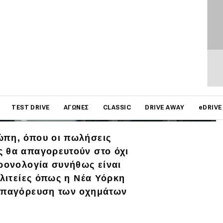
on
TEST DRIVE
ΑΓΏΝΕΣ
CLASSIC
DRIVE AWAY
eDRIVE
ώπη, όπου οι πωλήσεις
ς θα απαγορευτούν στο όχι
χρονολογία συνήθως είναι
ολιτείες όπως η Νέα Υόρκη
 απαγόρευση των οχημάτων
.