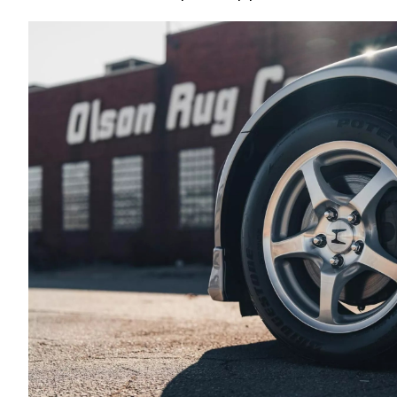
Νέα
Παρουσιάσεις
DRIVE Away
MOTO
Μεταχειρισμένο
Οδηγός αγοράς
Συμβουλές
Χρηστικά