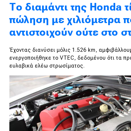
Το διαμάντι της Honda τ
Κόσμος
πώληση με χιλιόμετρα π
Τεχνολογία
αντιστοιχούν ούτε στο 
Ασφάλεια
Αγορά
Έχοντας διανύσει μόλις 1.526 km, αμφιβάλλο
Απόψεις
ενεργοποιήθηκε το VTEC, δεδομένου ότι τα πρώ
ευλαβικά ελέω στρωσίματος.
Test Drive
Δοκιμή
Αποστολή
Συγκρίνουμε