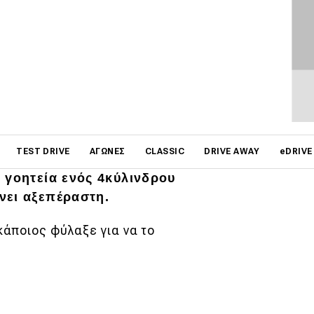
ΦΩΤΟΓΡΑΦΙΕΣ
 στις 9.000 rpm, το Honda
on
TEST DRIVE
ΑΓΏΝΕΣ
CLASSIC
DRIVE AWAY
eDRIVE
την πατρίδα μας. Μπορεί
 γοητεία ενός 4κύλινδρου
νει αξεπέραστη.
κάποιος φύλαξε για να το