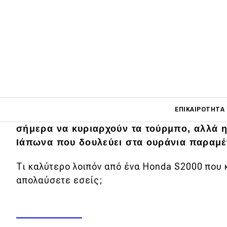
Με 120 ίππους στο λίτρο και στροφάρισμα
Main navigati
ΕΠΙΚΑΙΡΌΤΗΤΑ
S2000 αγαπήθηκε όσο ελάχιστα μοντέλα σ
σήμερα να κυριαρχούν τα τούρμπο, αλλά η
Ιάπωνα που δουλεύει στα ουράνια παραμέ
Main navigation
Επικαιρότητα
Τι καλύτερο λοιπόν από ένα Honda S2000 που 
απολαύσετε εσείς;
Νέα μοντέλα
Πρωτότυπα
Ελλάδα