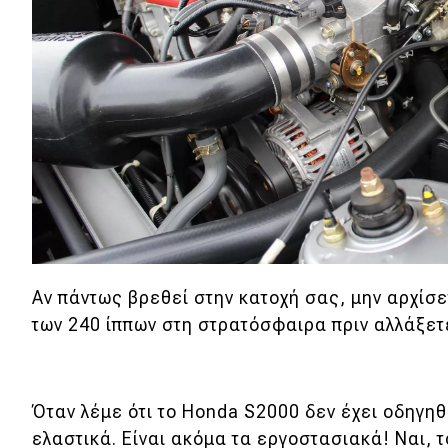
Αγώνες
Formula 1
WRC
Motorsport
Eco
Νέα
Τεχνολογία
Αν πάντως βρεθεί στην κατοχή σας, μην αρχίσε
Mobility
των 240 ίππων στη στρατόσφαιρα πριν αλλάξετ
Σταθμοί φόρτισης
Όταν λέμε ότι το Honda S2000 δεν έχει οδηγηθ
Classic
ελαστικά. Είναι ακόμα τα εργοστασιακά! Ναι, 