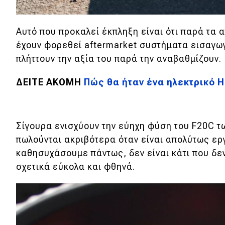
Συμβουλές
ΚΤΕΟ
Αυτό που προκαλεί έκπληξη είναι ότι παρά τα 
Οδική βοήθεια
έχουν φορεθεί aftermarket συστήματα εισαγωγ
πλήττουν την αξία του παρά την αναβαθμίζουν.
eDRIVE
ΔΕΙΤΕ ΑΚΟΜΗ
Πώς θα ήταν ένα ηλεκτρικό H
DRIVE USED
Σίγουρα ενισχύουν την εύηχη φύση του F20C των
πωλούνται ακριβότερα όταν είναι απολύτως ερ
καθησυχάσουμε πάντως, δεν είναι κάτι που
δε
σχετικά εύκολα και φθηνά.