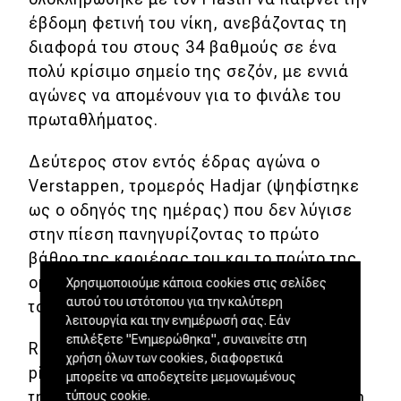
έβδομη φετινή του νίκη, ανεβάζοντας τη
διαφορά του στους 34 βαθμούς σε ένα
πολύ κρίσιμο σημείο της σεζόν, με εννιά
αγώνες να απομένουν για το φινάλε του
πρωταθλήματος.
Δεύτερος στον εντός έδρας αγώνα ο
Verstappen, τρομερός Hadjar (ψηφίστηκε
ως ο οδηγός της ημέρας) που δεν λύγισε
στην πίεση πανηγυρίζοντας το πρώτο
βάθρο της καριέρας του και το πρώτο της
ομάδας του μετά το GP του Αζερμπαϊτζάν
Χρησιμοποιούμε κάποια cookies στις σελίδες
αυτού του ιστότοπου για την καλύτερη
το 2021
λειτουργία και την ενημέρωσή σας. Εάν
επιλέξετε "Ενημερώθηκα", συναινείτε στη
Russell, Albon, Bearman (εκκίνησε από το
χρήση όλων των cookies, διαφορετικά
pits και πέτυχε το καλύτερο αποτέλεσμα
μπορείτε να αποδεχτείτε μεμονωμένους
της καρίερας του), Stroll, Alonso και Ocon
τύπους cookie.