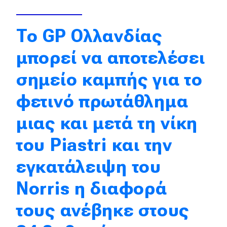
Eco
To GP Ολλανδίας
Νέα
μπορεί να αποτελέσει
Τεχνολογία
σημείο καμπής για το
Mobility
φετινό πρωτάθλημα
Σταθμοί φόρτισης
μιας και μετά τη νίκη
του Piastri και την
Classic
εγκατάλειψη του
Νέα
Norris η διαφορά
Παρουσιάσεις
τους ανέβηκε στους
DRIVE Away