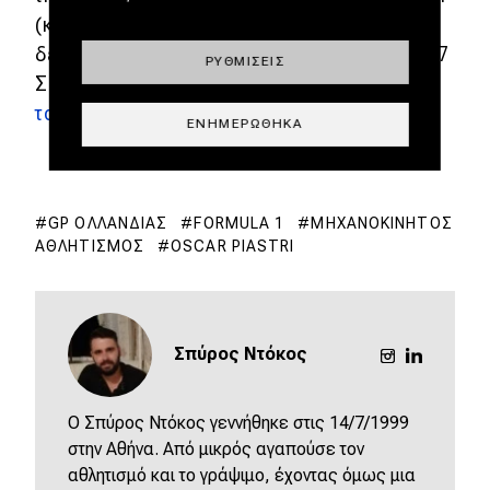
(και αυτός από τα pits) συμπλήρωσαν τη
δεκάδα. Επόμενος αγώνας το τριήμερο 5-7
ΡΥΘΜΊΣΕΙΣ
Σεπτεμβρίου
στη Monza, το ναό της
ταχύτητας
.
ΕΝΗΜΕΡΏΘΗΚΑ
GP ΟΛΛΑΝΔΊΑΣ
FORMULA 1
ΜΗΧΑΝΟΚΊΝΗΤΟΣ
ΑΘΛΗΤΙΣΜΌΣ
OSCAR PIASTRI
Σπύρος Ντόκος
O Σπύρος Ντόκος γεννήθηκε στις 14/7/1999
στην Αθήνα. Από μικρός αγαπούσε τον
αθλητισμό και το γράψιμο, έχοντας όμως μια