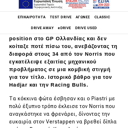
Main navigation
ΕΠΙΚΑΙΡΌΤΗΤΑ
TEST DRIVE
ΑΓΏΝΕΣ
CLASSIC
DRIVE AWAY
eDRIVE
DRIVE USED
O Piastri ξεκίνησε από την pole
position στο GP Ολλανδίας και δεν
Main navigation
κοίταξε ποτέ πίσω του, ανεβάζοντας τη
Επικαιρότητα
διαφορά στους 34 από τον Norris που
Νέα μοντέλα
εγκατέλειψε εξαιτίας μηχανικού
προβλήματος σε μια κομβική στιγμή
Πρωτότυπα
για τον τίτλο. Ιστορικό βάθρο για τον
Ελλάδα
Hadjar και την Racing Bulls.
Κόσμος
Τα κόκκινα φώτα έσβησαν και ο Piastri με
Τεχνολογία
πολύ έξυπνο τρόπο έκλεισε τον Norris που
αναγκάστηκε να φρενάρει, δίνοντας την
Ασφάλεια
ευκαιρία στον Verstappen να βρεθεί δίπλα
Αγορά