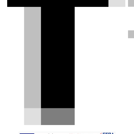
δράμα. Ο Norris εγκατέλειψε οκτώ
γύρους πριν το τέλος και ο Piastri με τη
νίκη του ανέβασε τη διαφορά στους 34
βαθμούς.
Σπύρος Ντόκος |
31.08.2025