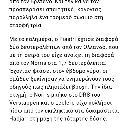
από τον Βρετανό. Και τελικά να τον
Απόψεις
προσπεράσει απαιτητικά, κάνοντας
παράλληλα ένα τρομερό σώσιμο στη
στροφή τρία.
Test Drive
Με το καλημέρα, ο Piastri έχτισε διαφορά
Δοκιμή
δύο δευτερολέπτων από τον Ολλανδό, που
με τη σειρά του είχε ανοίξει τη διαφορά
Αποστολή
από τον Norris στα 1,7 δευτερόλεπτα.
Συγκρίνουμε
Έχοντας φτάσει στον έβδομο γύρο, οι
ομάδες ξεκίνησαν να ενημερώνουν τους
οδηγούς πως πλησιάζει βροχή. Την ίδια
Αγώνες
στιγμή, ο Norris μπήκε στο DRS του
Formula 1
Verstappen και ο Leclerc είχε κολλήσει
πίσω από τον εκπληκτικό στα δοκιμαστικά,
WRC
Hadjar, στη μάχη της τέταρτης θέσης.
Motorsport