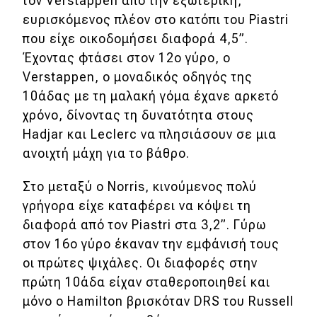
τον Verstappen από την εξωτερική,
eDRIVE
ευρισκόμενος πλέον στο κατόπι του Piastri
που είχε οικοδομήσει διαφορά 4,5”.
DRIVE USED
Έχοντας φτάσει στον 12ο γύρο, ο
Verstappen, ο μοναδικός οδηγός της
10άδας με τη μαλακή γόμα έχανε αρκετό
χρόνο, δίνοντας τη δυνατότητα στους
Hadjar και Leclerc να πλησιάσουν σε μια
ανοιχτή μάχη για το βάθρο.
Στο μεταξύ ο Norris, κινούμενος πολύ
γρήγορα είχε καταφέρει να κόψει τη
διαφορά από τον Piastri στα 3,2”. Γύρω
στον 16ο γύρο έκαναν την εμφάνισή τους
οι πρώτες ψιχάλες. Οι διαφορές στην
πρώτη 10άδα είχαν σταθεροποιηθεί και
μόνο ο Hamilton βρισκόταν DRS του Russell