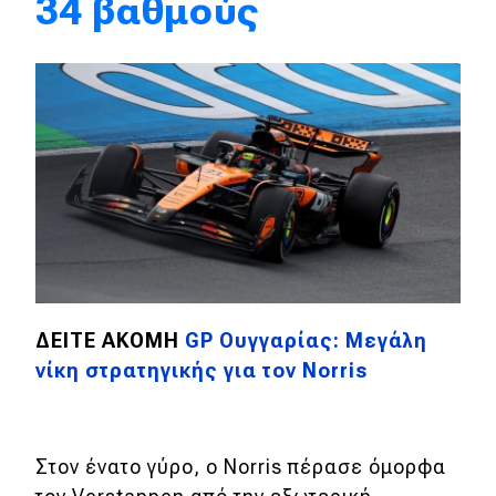
34 βαθμούς
MOTO
Μεταχειρισμένο
Οδηγός αγοράς
Συμβουλές
Χρηστικά
Συμβουλές
ΔΕΙΤΕ ΑΚΟΜΗ
GP Ουγγαρίας: Μεγάλη
νίκη στρατηγικής για τον Norris
ΚΤΕΟ
Οδική βοήθεια
Στον ένατο γύρο, ο Norris πέρασε όμορφα