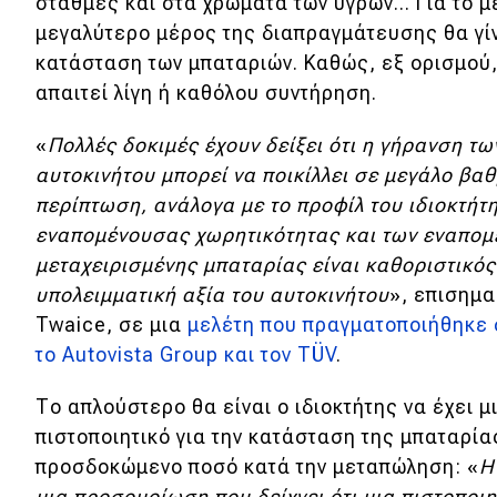
στάθμες και στα χρώματα των υγρών... Για το μ
Κόσμος
μεγαλύτερο μέρος της διαπραγμάτευσης θα γίν
κατάσταση των μπαταριών. Καθώς, εξ ορισμού,
Τεχνολογία
απαιτεί λίγη ή καθόλου συντήρηση.
Ασφάλεια
«
Πολλές δοκιμές έχουν δείξει ότι η γήρανση τ
Αγορά
αυτοκινήτου μπορεί να ποικίλλει σε μεγάλο βα
Απόψεις
περίπτωση, ανάλογα με το προφίλ του ιδιοκτήτη
εναπομένουσας χωρητικότητας και των εναπομ
μεταχειρισμένης μπαταρίας είναι καθοριστικός
Test Drive
υπολειμματική αξία του αυτοκινήτου
», επισημα
Twaice, σε μια
μελέτη που πραγματοποιήθηκε 
Δοκιμή
τo Autovista Group και τον TÜV
.
Αποστολή
Το απλούστερο θα είναι ο ιδιοκτήτης να έχει 
Συγκρίνουμε
πιστοποιητικό για την κατάσταση της μπαταρία
προσδοκώμενο ποσό κατά την μεταπώληση: «
Η
μια προσομοίωση που δείχνει ότι μια πιστοποι