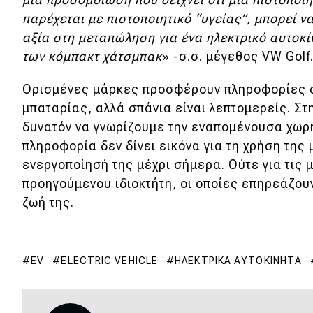
Αγώνες
παρέχεται με πιστοποιητικό “υγείας”, μπορεί ν
Formula 1
αξία στη μεταπώληση για ένα ηλεκτρικό αυτοκί
των κόμπακτ χάτσμπακ
» -σ.σ. μέγεθος VW Golf
WRC
Motorsport
Ορισμένες μάρκες προσφέρουν πληροφορίες σ
μπαταρίας, αλλά σπάνια είναι λεπτομερείς. Στ
δυνατόν να γνωρίζουμε την εναπομένουσα χωρη
Eco
πληροφορία δεν δίνει εικόνα για τη χρήση της
ενεργοποίησή της μέχρι σήμερα. Ούτε για τις
Νέα
προηγούμενου ιδιοκτήτη, οι οποίες επηρεάζου
Τεχνολογία
ζωή της.
Mobility
Σταθμοί φόρτισης
EV
ELECTRIC VEHICLE
ΗΛΕΚΤΡΙΚΆ ΑΥΤΟΚΊΝΗΤΑ
Classic