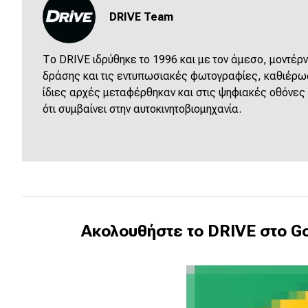
DRIVE Team
Νέα
Παρουσιάσεις
Το DRIVE ιδρύθηκε το 1996 και με τον άμεσο, μοντέρν
δράσης και τις εντυπωσιακές φωτογραφίες, καθιέρωσε
ίδιες αρχές μεταφέρθηκαν και στις ψηφιακές οθόνες
DRIVE Away
ότι συμβαίνει στην αυτοκινητοβιομηχανία.
MOTO
Μεταχειρισμένο
Οδηγός αγοράς
Συμβουλές
Ακολουθήστε το DRIVE στο Go
Χρηστικά