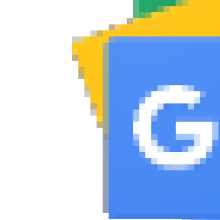
Συμβουλές
ΚΤΕΟ
Οδική βοήθεια
eDRIVE
DRIVE USED