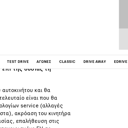
στην «κανονικότητα» του
 σιγά σιγά, θέλοντας και
on
η Ευρώπη. Η μετάβαση στο
TEST DRIVE
ΑΓΏΝΕΣ
CLASSIC
DRIVE AWAY
EDRIVE
 επί της ουσίας τη
 αυτοκινήτου και θα
τελευταίο είναι που θα
ολογίων service (αλλαγές
έστα), ακρόαση του κινητήρα
ασίας, επαλήθευση στις