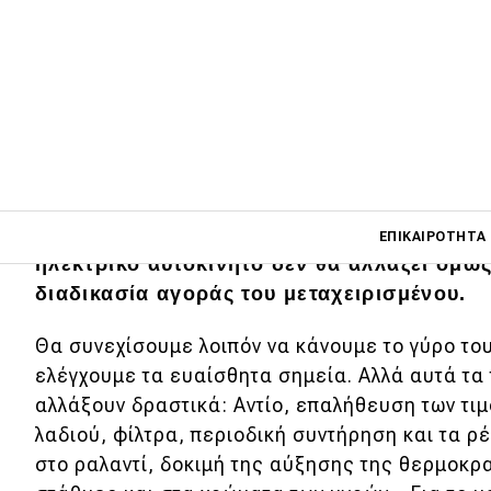
Στην Ελλάδα, ακόμα δεν έχουμε μπει καν 
καινούργιου ηλεκτρικού αυτοκινήτου, αλλά
Main navigati
μη, θα ακολουθήσει κι αυτή την υπόλοιπ
ΕΠΙΚΑΙΡΌΤΗΤΑ
ηλεκτρικό αυτοκίνητο δεν θα αλλάξει όμως
διαδικασία αγοράς του μεταχειρισμένου.
Main navigation
Επικαιρότητα
Θα συνεχίσουμε λοιπόν να κάνουμε το γύρο του
ελέγχουμε τα ευαίσθητα σημεία. Αλλά αυτά τα 
Νέα μοντέλα
αλλάξουν δραστικά: Αντίο, επαλήθευση των τιμ
λαδιού, φίλτρα, περιοδική συντήρηση και τα ρ
Πρωτότυπα
στο ραλαντί, δοκιμή της αύξησης της θερμοκρ
Ελλάδα