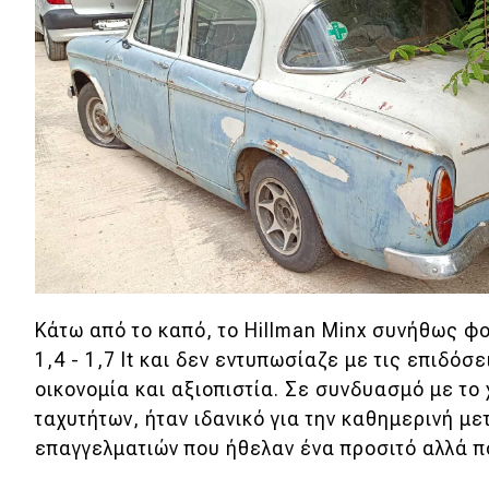
Αγώνες
Formula 1
WRC
Motorsport
Eco
Νέα
Τεχνολογία
Κάτω από το καπό, το Hillman Minx συνήθως φ
Mobility
1,4 - 1,7 lt και δεν εντυπωσίαζε με τις επιδό
οικονομία και αξιοπιστία. Σε συνδυασμό με το 
Σταθμοί φόρτισης
ταχυτήτων, ήταν ιδανικό για την καθημερινή με
επαγγελματιών που ήθελαν ένα προσιτό αλλά πο
Classic