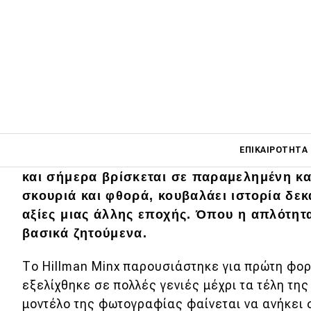
Hillman Minx, ένα από τα πιο χαρακτηριστ
Main navigati
ΕΠΙΚΑΙΡΌΤΗΤΑ
μοντέλα της μεταπολεμικής εποχής. Το συ
και σήμερα βρίσκεται σε παραμελημένη κ
σκουριά και φθορά, κουβαλάει ιστορία δεκ
Main navigation
αξίες μιας άλλης εποχής. Όπου η απλότητα
Επικαιρότητα
βασικά ζητούμενα.
Νέα μοντέλα
Το Hillman Minx παρουσιάστηκε για πρώτη φορ
Πρωτότυπα
εξελίχθηκε σε πολλές γενιές μέχρι τα τέλη της
Ελλάδα
μοντέλο της φωτογραφίας φαίνεται να ανήκει 