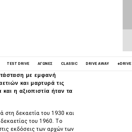
ικά βρετανικά οικογενειακά
on
TEST DRIVE
ΑΓΏΝΕΣ
CLASSIC
DRIVE AWAY
eDRIVE
γκεκριμένο αυτοκίνητο, αν
ατάσταση με εμφανή
αετιών και μαρτυρά τις
 και η αξιοπιστία ήταν τα
ά στη δεκαετία του 1930 και
 δεκαετίας του 1960. Το
στις εκδόσεις των αρχών των