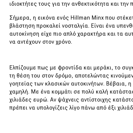
Συμβουλές
ιδιοκτήτες τους για την ανθεκτικότητα και την 
ΚΤΕΟ
Σήμερα, η εικόνα ενός Hillman Minx που στέκε
Οδική βοήθεια
βλάστηση προκαλεί νοσταλγία. Είναι ένα υπεν
αυτοκίνηση είχε πιο απλό χαρακτήρα και τα αυ
να αντέχουν στον χρόνο.
eDRIVE
DRIVE USED
Ελπίζουμε πως με φροντίδα και μεράκι, το συ
τη θέση του στον δρόμο, αποτελώντας κινούμε
γοητείας των κλασικών αυτοκινήτων. Βέβαια, η 
χαμηλή. Με ένα κομμάτι σε πολύ καλή κατάστασ
χιλιάδες ευρώ. Αν ψάχνεις αντίστοιχης κατάστ
πρέπει να υπολογίζεις λίγο πάνω από έξι χιλιά