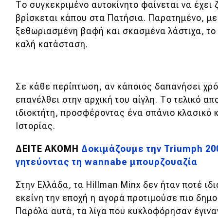
Το συγκεκριμένο αυτοκίνητο φαίνεται να έχει 
Νέα
βρίσκεται κάπου στα Πατήσια. Παρατημένο, με
ξεθωριασμένη βαφή και σκασμένα λάστιχα, το
Παρουσιάσεις
καλή κατάσταση.
DRIVE Away
Σε κάθε περίπτωση, αν κάποιος δαπανήσει χρό
MOTO
επανέλθει στην αρχική του αίγλη. Το τελικό α
ιδιοκτήτη, προσφέροντας ένα σπάνιο κλασικό κ
Μεταχειρισμένο
Ιστορίας.
Οδηγός αγοράς
ΔΕΙΤΕ ΑΚΟΜΗ
Δοκιμάζουμε την Triumph 200
Συμβουλές
γητεύοντας τη wannabe μπουρζουαζία
Στην Ελλάδα, τα Hillman Minx δεν ήταν ποτέ ι
Χρηστικά
εκείνη την εποχή η αγορά προτιμούσε πιο δημ
Παρόλα αυτά, τα λίγα που κυκλοφόρησαν έγινα