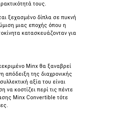
πρακτικότητά τους.
ται ξεχασμένο δίπλα σε πυκνή
θύμιση μιας εποχής όπου η
τοκίνητα κατασκευάζονταν για
γκεκριμένο Minx θα ξαναβρεί
νη απόδειξη της διαχρονικής
συλλεκτική αξία του είναι
η να κοστίζει περί τις πέντε
ασης Minx Convertible τότε
δες.