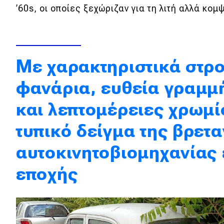
’60s, οι οποίες ξεχώριζαν για τη λιτή αλλά κομ
Κόσμος
Τεχνολογία
Ασφάλεια
Με χαρακτηριστικά στρ
Αγορά
φανάρια, ευθεία γραμμή
Απόψεις
και λεπτομέρειες χρωμί
Test Drive
τυπικό δείγμα της βρετα
αυτοκινητοβιομηχανίας 
Δοκιμή
Αποστολή
εποχής
Συγκρίνουμε