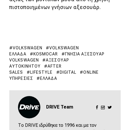
πιστοποιημένων γνήσιων αξεσουάρ.
VOLKSWAGEN
VOLKSWAGEN
ΕΛΛΆΔΑ
KOSMOCAR
ΓΝΉΣΙΑ ΑΞΕΣΟΥΆΡ
VOLKSWAGEN
ΑΞΕΣΟΥΆΡ
ΑΥΤΟΚΙΝΉΤΟΥ
AFTER
SALES
LIFESTYLE
DIGITAL
ONLINE
ΥΠΗΡΕΣΊΕΣ
ΕΛΛΆΔΑ
DRIVE Team
Το DRIVE ιδρύθηκε το 1996 και με τον