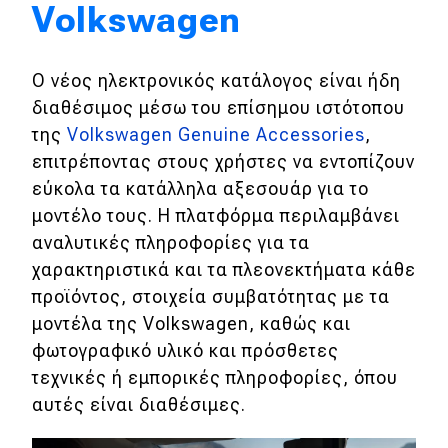
Volkswagen
Eco
Ο νέος ηλεκτρονικός κατάλογος είναι ήδη
Νέα
διαθέσιμος μέσω του επίσημου ιστότοπου
Τεχνολογία
της
Volkswagen Genuine Accessories
,
επιτρέποντας στους χρήστες να εντοπίζουν
Mobility
εύκολα τα κατάλληλα αξεσουάρ για το
Σταθμοί φόρτισης
μοντέλο τους. Η πλατφόρμα περιλαμβάνει
αναλυτικές πληροφορίες για τα
χαρακτηριστικά και τα πλεονεκτήματα κάθε
Classic
προϊόντος, στοιχεία συμβατότητας με τα
μοντέλα της Volkswagen, καθώς και
Νέα
φωτογραφικό υλικό και πρόσθετες
Παρουσιάσεις
τεχνικές ή εμπορικές πληροφορίες, όπου
αυτές είναι διαθέσιμες.
DRIVE Away