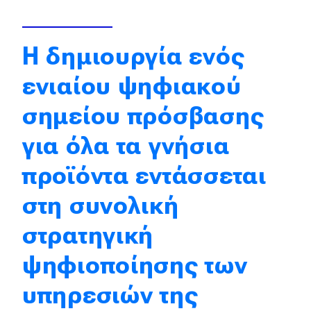
Απόψεις
Η δημιουργία ενός
Test Drive
ενιαίου ψηφιακού
Δοκιμή
σημείου πρόσβασης
Αποστολή
για όλα τα γνήσια
Συγκρίνουμε
προϊόντα εντάσσεται
στη συνολική
Αγώνες
στρατηγική
Formula 1
ψηφιοποίησης των
WRC
υπηρεσιών της
Motorsport