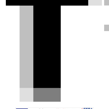
Νέα online πλατφόρμα συγκεντρώνει
όλα τα Γνήσια Αξεσουάρ και τα
προϊόντα Lifestyle της Volkswagen,
διευκολύνοντας την αναζήτηση και την
εξατομίκευση κάθε μοντέλου.
DRIVE Team |
03.07.2026