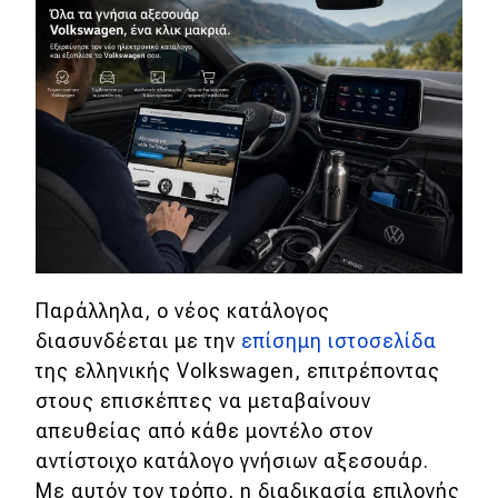
MOTO
Μεταχειρισμένο
Οδηγός αγοράς
Συμβουλές
Χρηστικά
Παράλληλα, ο νέος κατάλογος
Συμβουλές
διασυνδέεται με την
επίσημη ιστοσελίδα
της ελληνικής Volkswagen, επιτρέποντας
ΚΤΕΟ
στους επισκέπτες να μεταβαίνουν
Οδική βοήθεια
απευθείας από κάθε μοντέλο στον
αντίστοιχο κατάλογο γνήσιων αξεσουάρ.
Με αυτόν τον τρόπο, η διαδικασία επιλογής